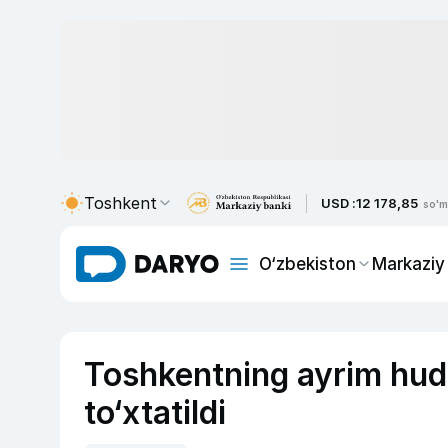
Toshkent
USD :
12 178,85
so'm
O‘zbekiston
Markaziy
Toshkentning ayrim hudu
to‘xtatildi