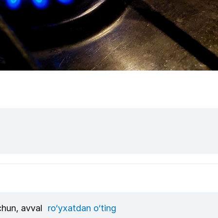
uchun, avval
ro‘yxatdan o‘ting