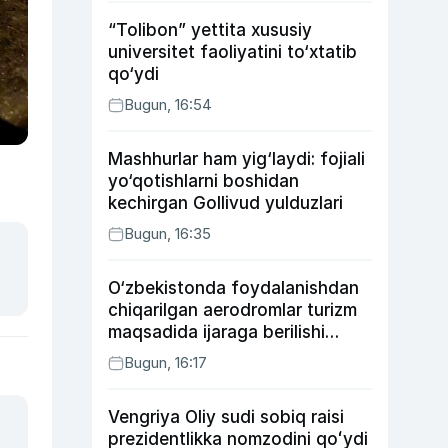
“Tolibon” yettita xususiy
universitet faoliyatini to‘xtatib
qo‘ydi
Bugun, 16:54
Mashhurlar ham yig‘laydi: fojiali
yo‘qotishlarni boshidan
kechirgan Gollivud yulduzlari
Bugun, 16:35
O‘zbekistonda foydalanishdan
chiqarilgan aerodromlar turizm
maqsadida ijaraga berilishi
mumkin
Bugun, 16:17
Vengriya Oliy sudi sobiq raisi
prezidentlikka nomzodini qoʻydi