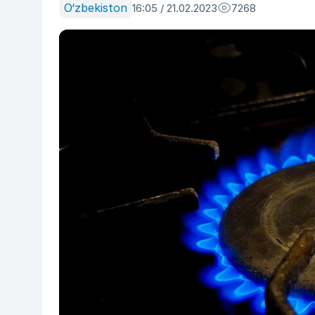
O‘zbekiston
16:05 / 21.02.2023
7268