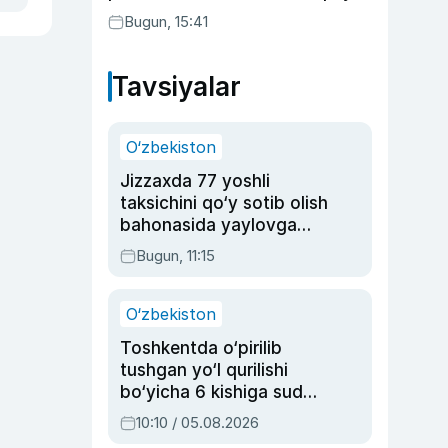
Bugun, 15:41
Tavsiyalar
O‘zbekiston
Jizzaxda 77 yoshli
taksichini qo‘y sotib olish
bahonasida yaylovga
olib borib o‘ldirgan yigit
Bugun, 11:15
20 yilga qamaldi
O‘zbekiston
Toshkentda o‘pirilib
tushgan yo‘l qurilishi
bo‘yicha 6 kishiga sud
hukmi o‘qildi
10:10 / 05.08.2026