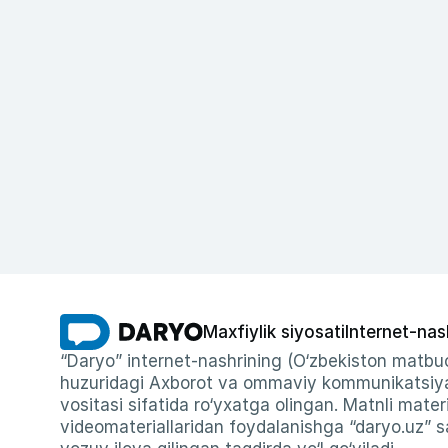
Maxfiylik siyosati
Internet-nas
“Daryo” internet-nashrining (O‘zbekiston matbuo
huzuridagi Axborot va ommaviy kommunikatsiyal
vositasi sifatida ro‘yxatga olingan. Matnli materi
videomateriallaridan foydalanishga “daryo.uz” sa