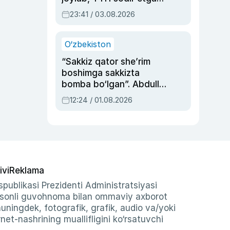
ayolga sud hukmi o‘qildi
23:41 / 03.08.2026
O‘zbekiston
“Sakkiz qator she’rim
boshimga sakkizta
bomba bo‘lgan”. Abdulla
Oripovni siyosiy
12:24 / 01.08.2026
ayblovlardan asrab
qolgan voqea
ivi
Reklama
publikasi Prezidenti Administratsiyasi
-sonli guvohnoma bilan ommaviy axborot
shuningdek, fotografik, grafik, audio va/yoki
et-nashrining muallifligini ko‘rsatuvchi