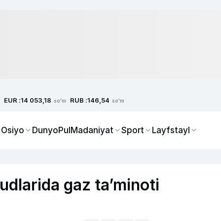
EUR :
RUB :
14 053,18
146,54
so'm
so'm
 Osiyo
Dunyo
Pul
Madaniyat
Sport
Layfstayl
dlarida gaz taʼminoti