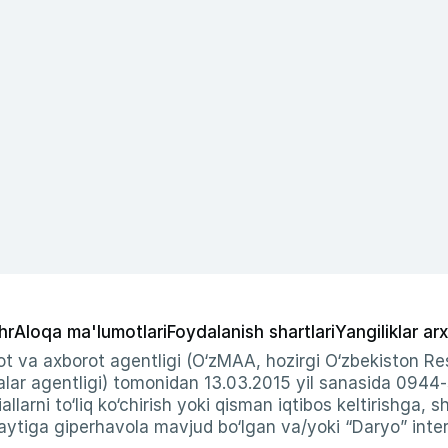
hr
Aloqa ma'lumotlari
Foydalanish shartlari
Yangiliklar arx
t va axborot agentligi (O‘zMAA, hozirgi O‘zbekiston Res
ar agentligi) tomonidan 13.03.2015 yil sanasida 0944
allarni to‘liq ko‘chirish yoki qisman iqtibos keltirishga, 
ytiga giperhavola mavjud bo‘lgan va/yoki “Daryo” intern