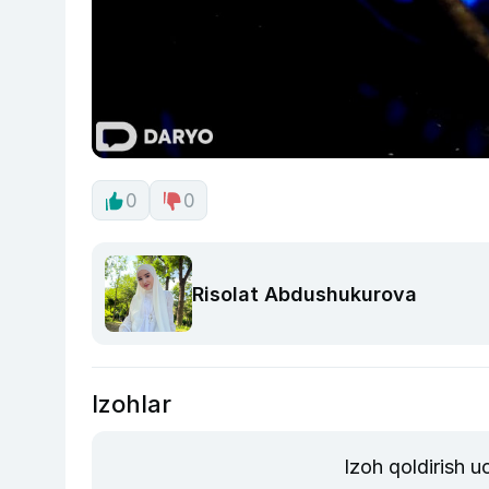
0
0
Risolat Abdushukurova
Izohlar
Izoh qoldirish 