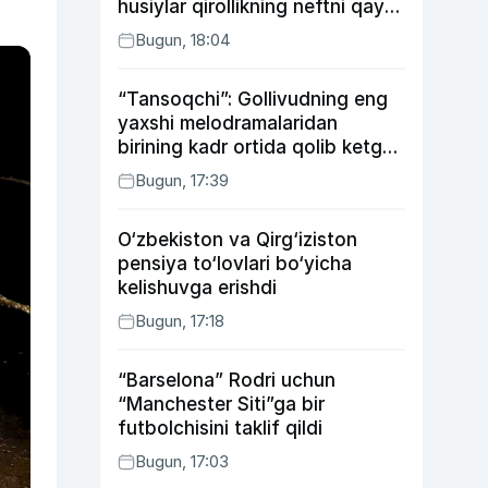
husiylar qirollikning neftni qayta
ishlash zavodiga hujum qildi
Bugun, 18:04
“Tansoqchi”: Gollivudning eng
yaxshi melodramalaridan
birining kadr ortida qolib ketgan
voqealari
Bugun, 17:39
O‘zbekiston va Qirg‘iziston
pensiya to‘lovlari bo‘yicha
kelishuvga erishdi
Bugun, 17:18
“Barselona” Rodri uchun
“Manchester Siti”ga bir
futbolchisini taklif qildi
Bugun, 17:03