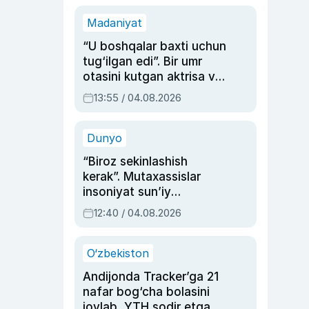
Madaniyat
“U boshqalar baxti uchun
tug‘ilgan edi”. Bir umr
otasini kutgan aktrisa va
dublyaj ustasi Rimma
13:55 / 04.08.2026
Ahmedovaning
sinovlarga to‘la hayoti
Dunyo
“Biroz sekinlashish
kerak”. Mutaxassislar
insoniyat sun’iy
intellektni boshqara
12:40 / 04.08.2026
olmay qolishidan xavotir
bildirdi
O‘zbekiston
Andijonda Tracker’ga 21
nafar bog‘cha bolasini
joylab, YTH sodir etgan