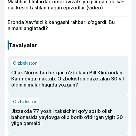
Mashhur filmlardagi improvizatsiya qilingan bo‘lsa-
da, kesib tashlanmagan epizodlar (video)
Eronda Xavfsizlik kengashi rahbari o‘zgardi. Bu
nimani anglatadi?
Tavsiyalar
O‘zbekiston
Chak Norris tan bergan o‘zbek va Bill Klintondan
Karimovga maktub. O‘zbekiston gazetalari 30 yil
oldin nimalar haqida yozgan?
O‘zbekiston
Jizzaxda 77 yoshli taksichini qo‘y sotib olish
bahonasida yaylovga olib borib o‘ldirgan yigit 20
yilga qamaldi