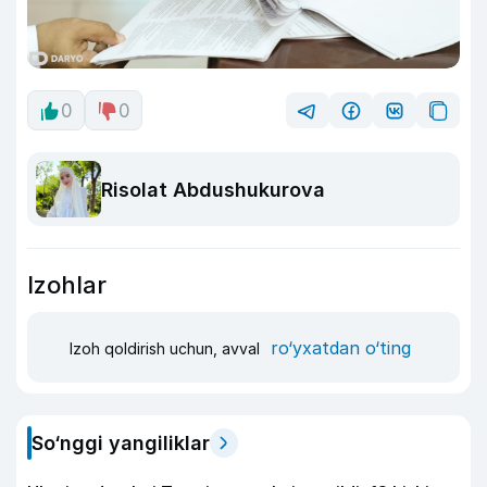
0
0
Risolat Abdushukurova
Izohlar
ro‘yxatdan o‘ting
Izoh qoldirish uchun, avval
So‘nggi yangiliklar