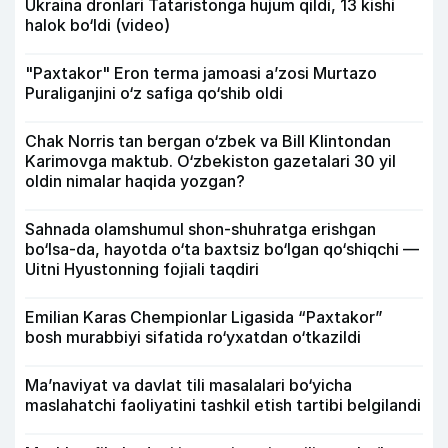
Ukraina dronlari Tataristonga hujum qildi, 13 kishi
halok bo‘ldi (video)
"Paxtakor" Eron terma jamoasi a’zosi Murtazo
Puraliganjini o‘z safiga qo‘shib oldi
Chak Norris tan bergan o‘zbek va Bill Klintondan
Karimovga maktub. O‘zbekiston gazetalari 30 yil
oldin nimalar haqida yozgan?
Sahnada olamshumul shon-shuhratga erishgan
bo‘lsa-da, hayotda o‘ta baxtsiz bo‘lgan qo‘shiqchi —
Uitni Hyustonning fojiali taqdiri
Emilian Karas Chempionlar Ligasida “Paxtakor”
bosh murabbiyi sifatida ro‘yxatdan o‘tkazildi
Ma’naviyat va davlat tili masalalari bo‘yicha
maslahatchi faoliyatini tashkil etish tartibi belgilandi