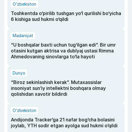
O‘zbekiston
Toshkentda o‘pirilib tushgan yo‘l qurilishi bo‘yicha
6 kishiga sud hukmi o‘qildi
Madaniyat
“U boshqalar baxti uchun tug‘ilgan edi”. Bir umr
otasini kutgan aktrisa va dublyaj ustasi Rimma
Ahmedovaning sinovlarga to‘la hayoti
Dunyo
“Biroz sekinlashish kerak”. Mutaxassislar
insoniyat sun’iy intellektni boshqara olmay
qolishidan xavotir bildirdi
O‘zbekiston
Andijonda Tracker’ga 21 nafar bog‘cha bolasini
joylab, YTH sodir etgan ayolga sud hukmi o‘qildi