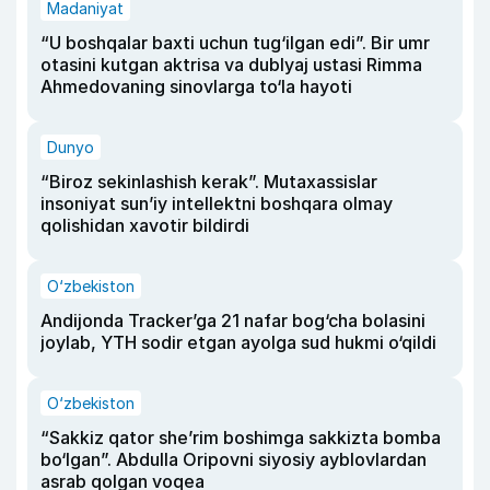
Madaniyat
“U boshqalar baxti uchun tug‘ilgan edi”. Bir umr
otasini kutgan aktrisa va dublyaj ustasi Rimma
Ahmedovaning sinovlarga to‘la hayoti
Dunyo
“Biroz sekinlashish kerak”. Mutaxassislar
insoniyat sun’iy intellektni boshqara olmay
qolishidan xavotir bildirdi
O‘zbekiston
Andijonda Tracker’ga 21 nafar bog‘cha bolasini
joylab, YTH sodir etgan ayolga sud hukmi o‘qildi
O‘zbekiston
“Sakkiz qator she’rim boshimga sakkizta bomba
bo‘lgan”. Abdulla Oripovni siyosiy ayblovlardan
asrab qolgan voqea