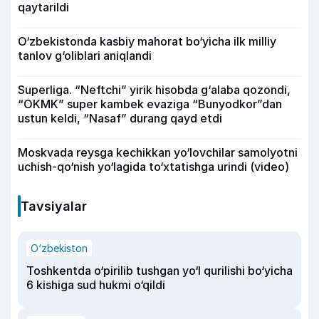
qaytarildi
O‘zbekistonda kasbiy mahorat bo‘yicha ilk milliy
tanlov g‘oliblari aniqlandi
Superliga. “Neftchi” yirik hisobda g‘alaba qozondi,
“OKMK” super kambek evaziga “Bunyodkor”dan
ustun keldi, “Nasaf” durang qayd etdi
Moskvada reysga kechikkan yo‘lovchilar samolyotni
uchish-qo‘nish yo‘lagida to‘xtatishga urindi (video)
Tavsiyalar
O‘zbekiston
Toshkentda o‘pirilib tushgan yo‘l qurilishi bo‘yicha
6 kishiga sud hukmi o‘qildi