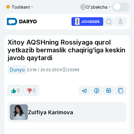
Toshkent
O‘zbekcha
Xitoy AQSHning Rossiyaga qurol
yetkazib bermaslik chaqirig‘iga keskin
javob qaytardi
Dunyo
23:16 / 20.02.2023
23269
0
0
Zulfiya Karimova