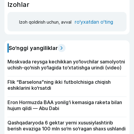
Izohlar
ro‘yxatdan o‘ting
Izoh qoldirish uchun, avval
So‘nggi yangiliklar
Moskvada reysga kechikkan yo‘lovchilar samolyotni
uchish-qo‘nish yo‘lagida to‘xtatishga urindi (video)
Flik “Barselona”ning ikki futbolchisiga chiqish
eshiklarini ko‘rsatdi
Eron Hormuzda BAA yonilg‘i kemasiga raketa bilan
hujum qildi — Abu Dabi
Qashqadaryoda 6 gektar yerni xususiylashtirib
berish evaziga 100 mln so‘m so‘ragan shaxs ushlandi