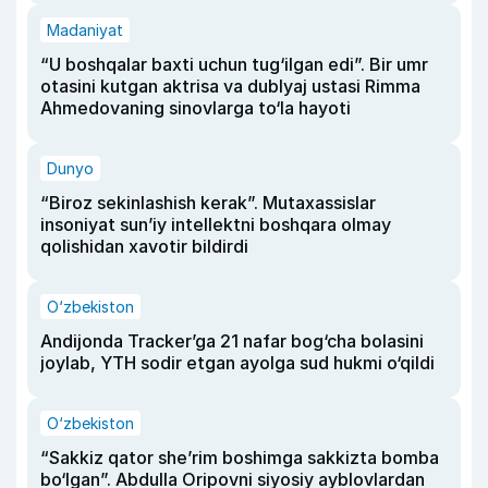
Madaniyat
“U boshqalar baxti uchun tug‘ilgan edi”. Bir umr
otasini kutgan aktrisa va dublyaj ustasi Rimma
Ahmedovaning sinovlarga to‘la hayoti
Dunyo
“Biroz sekinlashish kerak”. Mutaxassislar
insoniyat sun’iy intellektni boshqara olmay
qolishidan xavotir bildirdi
O‘zbekiston
Andijonda Tracker’ga 21 nafar bog‘cha bolasini
joylab, YTH sodir etgan ayolga sud hukmi o‘qildi
O‘zbekiston
“Sakkiz qator she’rim boshimga sakkizta bomba
bo‘lgan”. Abdulla Oripovni siyosiy ayblovlardan