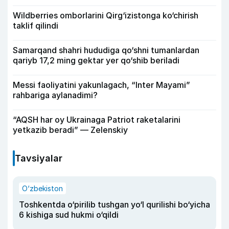
Wildberries omborlarini Qirg‘izistonga ko‘chirish
taklif qilindi
Samarqand shahri hududiga qo‘shni tumanlardan
qariyb 17,2 ming gektar yer qo‘shib beriladi
Messi faoliyatini yakunlagach, “Inter Mayami”
rahbariga aylanadimi?
“AQSH har oy Ukrainaga Patriot raketalarini
yetkazib beradi” — Zelenskiy
Tavsiyalar
O‘zbekiston
Toshkentda o‘pirilib tushgan yo‘l qurilishi bo‘yicha
6 kishiga sud hukmi o‘qildi