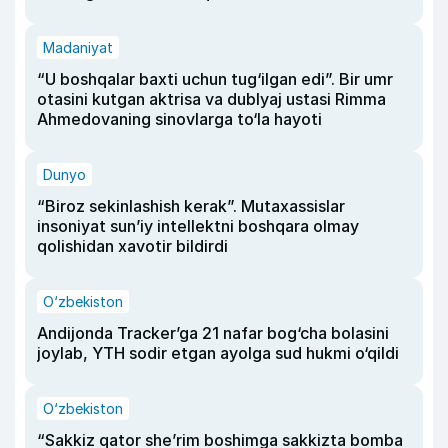
Madaniyat
“U boshqalar baxti uchun tug‘ilgan edi”. Bir umr
otasini kutgan aktrisa va dublyaj ustasi Rimma
Ahmedovaning sinovlarga to‘la hayoti
Dunyo
“Biroz sekinlashish kerak”. Mutaxassislar
insoniyat sun’iy intellektni boshqara olmay
qolishidan xavotir bildirdi
O‘zbekiston
Andijonda Tracker’ga 21 nafar bog‘cha bolasini
joylab, YTH sodir etgan ayolga sud hukmi o‘qildi
O‘zbekiston
“Sakkiz qator she’rim boshimga sakkizta bomba