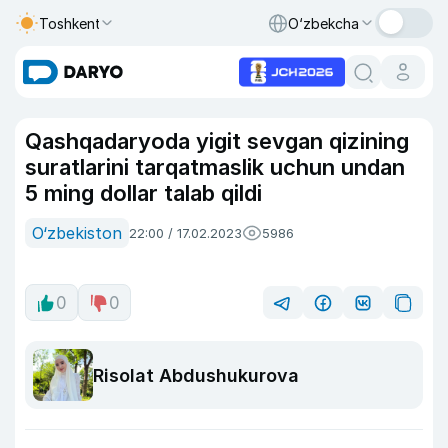
Toshkent
O‘zbekcha
Qashqadaryoda yigit sevgan qizining
suratlarini tarqatmaslik uchun undan
5 ming dollar talab qildi
O‘zbekiston
22:00 / 17.02.2023
5986
0
0
Risolat Abdushukurova