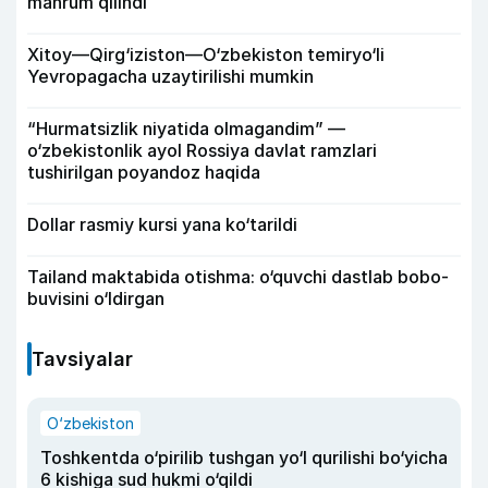
mahrum qilindi
Xitoy—Qirg‘iziston—O‘zbekiston temiryo‘li
Yevropagacha uzaytirilishi mumkin
“Hurmatsizlik niyatida olmagandim” —
o‘zbekistonlik ayol Rossiya davlat ramzlari
tushirilgan poyandoz haqida
Dollar rasmiy kursi yana ko‘tarildi
Tailand maktabida otishma: o‘quvchi dastlab bobo-
buvisini o‘ldirgan
Tavsiyalar
O‘zbekiston
Toshkentda o‘pirilib tushgan yo‘l qurilishi bo‘yicha
6 kishiga sud hukmi o‘qildi