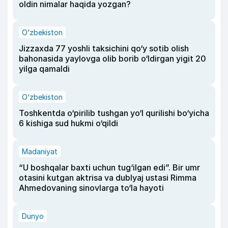
oldin nimalar haqida yozgan?
O‘zbekiston
Jizzaxda 77 yoshli taksichini qo‘y sotib olish
bahonasida yaylovga olib borib o‘ldirgan yigit 20
yilga qamaldi
O‘zbekiston
Toshkentda o‘pirilib tushgan yo‘l qurilishi bo‘yicha
6 kishiga sud hukmi o‘qildi
Madaniyat
“U boshqalar baxti uchun tug‘ilgan edi”. Bir umr
otasini kutgan aktrisa va dublyaj ustasi Rimma
Ahmedovaning sinovlarga to‘la hayoti
Dunyo