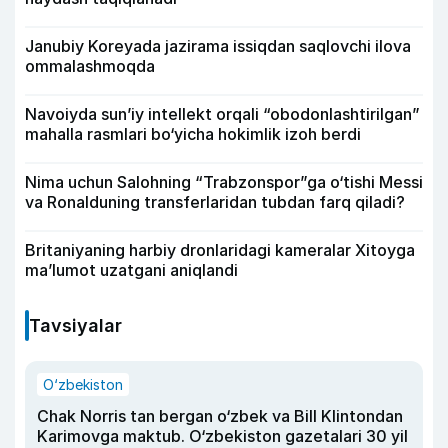
Janubiy Koreyada jazirama issiqdan saqlovchi ilova
ommalashmoqda
Navoiyda sun’iy intellekt orqali “obodonlashtirilgan”
mahalla rasmlari bo‘yicha hokimlik izoh berdi
Nima uchun Salohning “Trabzonspor”ga o‘tishi Messi
va Ronalduning transferlaridan tubdan farq qiladi?
Britaniyaning harbiy dronlaridagi kameralar Xitoyga
ma’lumot uzatgani aniqlandi
Tavsiyalar
O‘zbekiston
Chak Norris tan bergan o‘zbek va Bill Klintondan
Karimovga maktub. O‘zbekiston gazetalari 30 yil