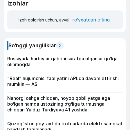
Izohlar
ro‘yxatdan o‘ting
Izoh qoldirish uchun, avval
So‘nggi yangiliklar
Rossiyada harbiylar qabrini suratga olganlar qo‘lga
olinmoqda
“Real” hujumchisi faoliyatini APLda davom ettirishi
mumkin — AS
Nahorgi oshga chiqqan, noyob qobiliyatga ega
bo‘lgan hamda ustozining o‘g‘liga turmushga
chiqqan Yulduz Turdiyeva 41 yoshda
Qozog‘iston poytaxtida trotuarlarda elektr samokat
haydash taqiqlanadi