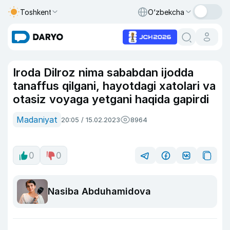
Toshkent
O‘zbekcha
Iroda Dilroz nima sababdan ijodda
tanaffus qilgani, hayotdagi xatolari va
otasiz voyaga yetgani haqida gapirdi
Madaniyat
20:05 / 15.02.2023
8964
0
0
Nasiba Abduhamidova