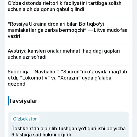
O‘zbekistonda rieltorlik faoliyatini tartibga solish
uchun alohida qonun qabul qilindi
“Rossiya Ukraina dronlari bilan Boltiqbo‘yi
mamlakatlariga zarba bermoqchi” — Litva mudofaa
vaziri
Avstriya kansleri onalar mehnati haqidagi gaplari
uchun uzr so‘radi
Superliga. “Navbahor” “Surxon”ni o‘z uyida mag‘lub
etdi, “Lokomotiv” va “Xorazm” uyda g‘alaba
qozondi
Tavsiyalar
O‘zbekiston
Toshkentda o‘pirilib tushgan yo‘l qurilishi bo‘yicha
6 kishiga sud hukmi o‘qildi