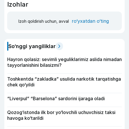
Izohlar
ro‘yxatdan o‘ting
Izoh qoldirish uchun, avval
So‘nggi yangiliklar
Hayron qolasiz: sevimli yeguliklarimiz aslida nimadan
tayyorlanishini bilasizmi?
Toshkentda “zakladka” usulida narkotik tarqatishga
chek qo‘yildi
“Liverpul” “Barselona” sardorini ijaraga oladi
Qozog‘istonda ilk bor yo‘lovchili uchuvchisiz taksi
havoga ko‘tarildi