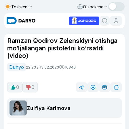
Toshkent
O‘zbekcha
Ramzan Qodirov Zelenskiyni otishga
mo‘ljallangan pistoletni ko‘rsatdi
(video)
Dunyo
22:23 / 13.02.2023
16846
0
0
Zulfiya Karimova