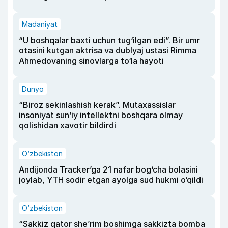
Madaniyat
“U boshqalar baxti uchun tug‘ilgan edi”. Bir umr
otasini kutgan aktrisa va dublyaj ustasi Rimma
Ahmedovaning sinovlarga to‘la hayoti
Dunyo
“Biroz sekinlashish kerak”. Mutaxassislar
insoniyat sun’iy intellektni boshqara olmay
qolishidan xavotir bildirdi
O‘zbekiston
Andijonda Tracker’ga 21 nafar bog‘cha bolasini
joylab, YTH sodir etgan ayolga sud hukmi o‘qildi
O‘zbekiston
“Sakkiz qator she’rim boshimga sakkizta bomba