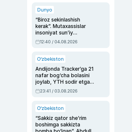
sinovlarga to‘la hayoti
Dunyo
“Biroz sekinlashish
kerak”. Mutaxassislar
insoniyat sun’iy
intellektni boshqara
12:40 / 04.08.2026
olmay qolishidan xavotir
bildirdi
O‘zbekiston
Andijonda Tracker’ga 21
nafar bog‘cha bolasini
joylab, YTH sodir etgan
ayolga sud hukmi o‘qildi
23:41 / 03.08.2026
O‘zbekiston
“Sakkiz qator she’rim
boshimga sakkizta
bomba bo‘lgan”. Abdulla