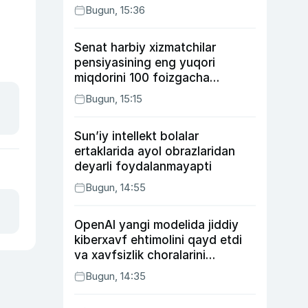
Bugun, 15:36
Senat harbiy xizmatchilar
pensiyasining eng yuqori
miqdorini 100 foizgacha
oshirishni nazarda tutuvchi
Bugun, 15:15
qonunni ma’qulladi
Sun’iy intellekt bolalar
ertaklarida ayol obrazlaridan
deyarli foydalanmayapti
Bugun, 14:55
OpenAI yangi modelida jiddiy
kiberxavf ehtimolini qayd etdi
va xavfsizlik choralarini
kuchaytirdi
Bugun, 14:35