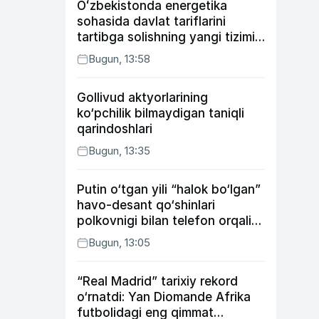
Oʻzbekistonda energetika
sohasida davlat tariflarini
tartibga solishning yangi tizimi
joriy etildi
Bugun, 13:58
Gollivud aktyorlarining
ko‘pchilik bilmaydigan taniqli
qarindoshlari
Bugun, 13:35
Putin o‘tgan yili “halok bo‘lgan”
havo-desant qo‘shinlari
polkovnigi bilan telefon orqali
suhbatlashdi
Bugun, 13:05
“Real Madrid” tarixiy rekord
o‘rnatdi: Yan Diomande Afrika
futbolidagi eng qimmat