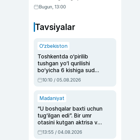
transferga aylandi
Bugun, 13:00
Tavsiyalar
O‘zbekiston
Toshkentda o‘pirilib
tushgan yo‘l qurilishi
bo‘yicha 6 kishiga sud
hukmi o‘qildi
10:10 / 05.08.2026
Madaniyat
“U boshqalar baxti uchun
tug‘ilgan edi”. Bir umr
otasini kutgan aktrisa va
dublyaj ustasi Rimma
13:55 / 04.08.2026
Ahmedovaning