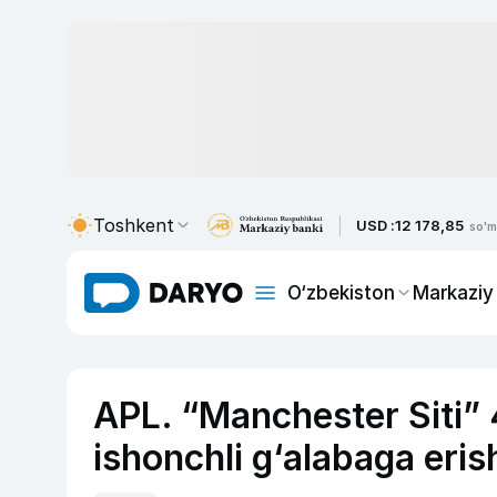
Toshkent
USD :
12 178,85
so'm
O‘zbekiston
Markaziy
APL. “Manchester Siti” 4
ishonchli g‘alabaga eris