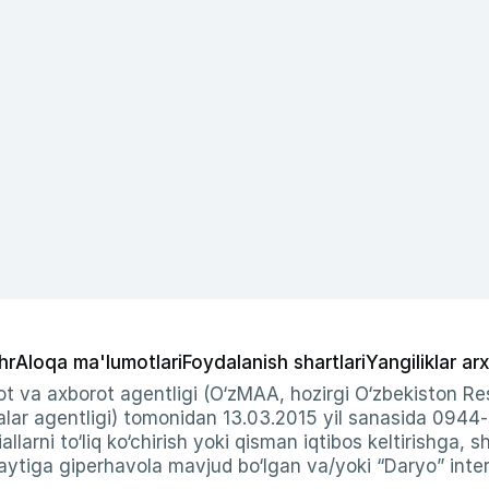
hr
Aloqa ma'lumotlari
Foydalanish shartlari
Yangiliklar arx
t va axborot agentligi (O‘zMAA, hozirgi O‘zbekiston Res
ar agentligi) tomonidan 13.03.2015 yil sanasida 0944
allarni to‘liq ko‘chirish yoki qisman iqtibos keltirishga, 
ytiga giperhavola mavjud bo‘lgan va/yoki “Daryo” intern