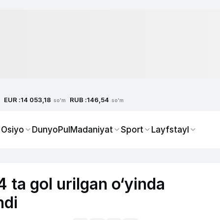
EUR :
RUB :
14 053,18
146,54
so'm
so'm
 Osiyo
Dunyo
Pul
Madaniyat
Sport
Layfstayl
 ta gol urilgan o‘yinda
hdi