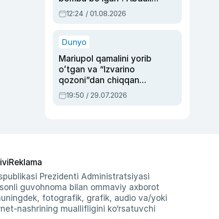
Oripovni siyosiy
12:24 / 01.08.2026
ayblovlardan asrab
qolgan voqea
Dunyo
Mariupol qamalini yorib
oʻtgan va “Izvarino
qozoni”dan chiqqan
qahramon — Ukraina
19:50 / 29.07.2026
armiyasi bosh
qoʻmondoni Drapatiy
haqida
ivi
Reklama
publikasi Prezidenti Administratsiyasi
-sonli guvohnoma bilan ommaviy axborot
shuningdek, fotografik, grafik, audio va/yoki
et-nashrining muallifligini ko‘rsatuvchi