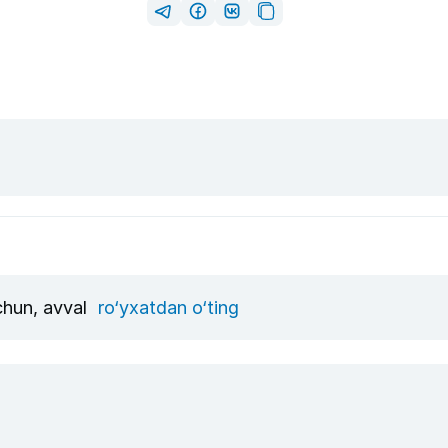
uchun, avval
ro‘yxatdan o‘ting