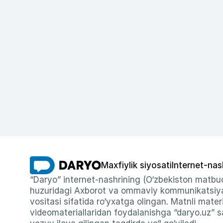
Maxfiylik siyosati
Internet-nas
“Daryo” internet-nashrining (O‘zbekiston matbuo
huzuridagi Axborot va ommaviy kommunikatsiyal
vositasi sifatida ro‘yxatga olingan. Matnli materi
videomateriallaridan foydalanishga “daryo.uz” sa