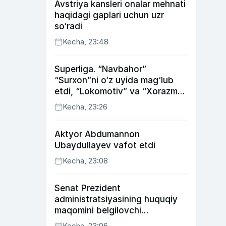
Avstriya kansleri onalar mehnati
haqidagi gaplari uchun uzr
so‘radi
Kecha, 23:48
Superliga. “Navbahor”
“Surxon”ni o‘z uyida mag‘lub
etdi, “Lokomotiv” va “Xorazm”
uyda g‘alaba qozondi
Kecha, 23:26
Aktyor Abdu­mannon
Ubaydullayev vafot etdi
Kecha, 23:08
Senat Prezident
administratsiyasining huquqiy
maqomini belgilovchi
konstitutsiyaviy qonunni
Kecha, 23:06