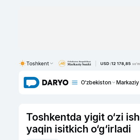
Toshkent
USD :
12 178,85
so'm
O‘zbekiston
Markaziy
Toshkentda yigit o‘zi i
yaqin isitkich o‘g‘irladi