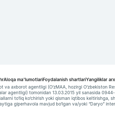
hr
Aloqa ma'lumotlari
Foydalanish shartlari
Yangiliklar arx
t va axborot agentligi (O‘zMAA, hozirgi O‘zbekiston Res
ar agentligi) tomonidan 13.03.2015 yil sanasida 0944
allarni to‘liq ko‘chirish yoki qisman iqtibos keltirishga, 
ytiga giperhavola mavjud bo‘lgan va/yoki “Daryo” intern