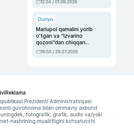
12:24 / 01.08.2026
ayblovlardan asrab
qolgan voqea
Dunyo
Mariupol qamalini yorib
oʻtgan va “Izvarino
qozoni”dan chiqqan
qahramon — Ukraina
19:50 / 29.07.2026
armiyasi bosh
qoʻmondoni Drapatiy
haqida
ivi
Reklama
publikasi Prezidenti Administratsiyasi
-sonli guvohnoma bilan ommaviy axborot
shuningdek, fotografik, grafik, audio va/yoki
et-nashrining muallifligini ko‘rsatuvchi