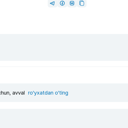
uchun, avval
ro‘yxatdan o‘ting