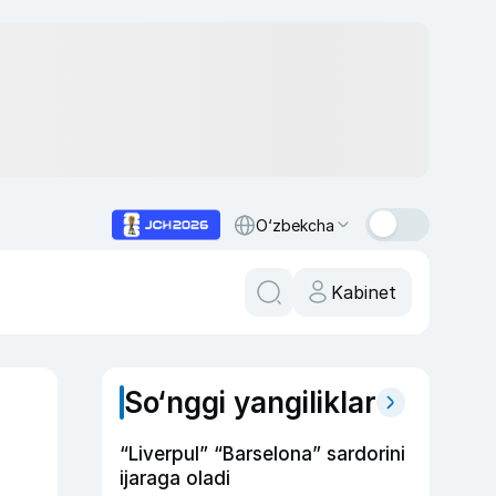
O‘zbekcha
Kabinet
So‘nggi yangiliklar
“Liverpul” “Barselona” sardorini
ijaraga oladi