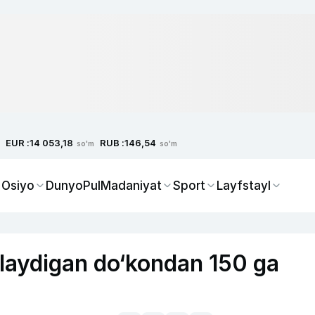
EUR :
RUB :
14 053,18
146,54
so'm
so'm
 Osiyo
Dunyo
Pul
Madaniyat
Sport
Layfstayl
shlaydigan do‘kondan 150 ga