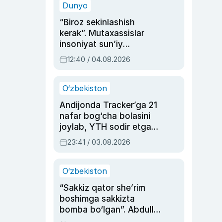
Dunyo
“Biroz sekinlashish
kerak”. Mutaxassislar
insoniyat sun’iy
intellektni boshqara
12:40 / 04.08.2026
olmay qolishidan xavotir
bildirdi
O‘zbekiston
Andijonda Tracker’ga 21
nafar bog‘cha bolasini
joylab, YTH sodir etgan
ayolga sud hukmi o‘qildi
23:41 / 03.08.2026
O‘zbekiston
“Sakkiz qator she’rim
boshimga sakkizta
bomba bo‘lgan”. Abdulla
Oripovni siyosiy