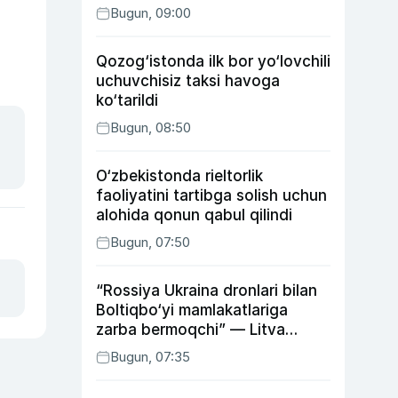
Bugun, 09:00
Qozog‘istonda ilk bor yo‘lovchili
uchuvchisiz taksi havoga
ko‘tarildi
Bugun, 08:50
O‘zbekistonda rieltorlik
faoliyatini tartibga solish uchun
alohida qonun qabul qilindi
Bugun, 07:50
“Rossiya Ukraina dronlari bilan
Boltiqbo‘yi mamlakatlariga
zarba bermoqchi” — Litva
mudofaa vaziri
Bugun, 07:35