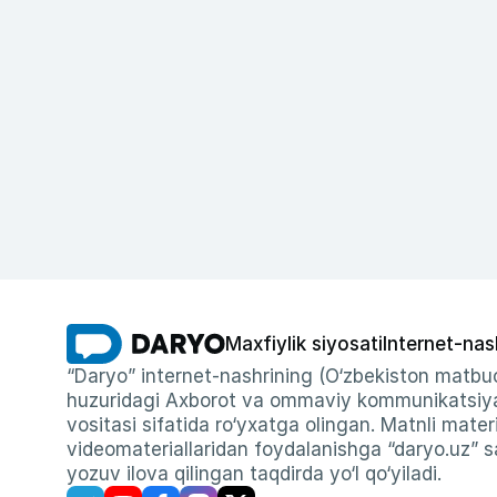
Maxfiylik siyosati
Internet-nas
“Daryo” internet-nashrining (O‘zbekiston matbuo
huzuridagi Axborot va ommaviy kommunikatsiyal
vositasi sifatida ro‘yxatga olingan. Matnli materi
videomateriallaridan foydalanishga “daryo.uz” sa
yozuv ilova qilingan taqdirda yo‘l qo‘yiladi.