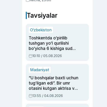
ma’qulladi
Tavsiyalar
O‘zbekiston
Toshkentda o‘pirilib
tushgan yo‘l qurilishi
bo‘yicha 6 kishiga sud
hukmi o‘qildi
10:10 / 05.08.2026
Madaniyat
“U boshqalar baxti uchun
tug‘ilgan edi”. Bir umr
otasini kutgan aktrisa va
dublyaj ustasi Rimma
13:55 / 04.08.2026
Ahmedovaning
sinovlarga to‘la hayoti