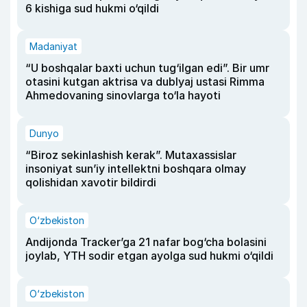
6 kishiga sud hukmi o‘qildi
Madaniyat
“U boshqalar baxti uchun tug‘ilgan edi”. Bir umr
otasini kutgan aktrisa va dublyaj ustasi Rimma
Ahmedovaning sinovlarga to‘la hayoti
Dunyo
“Biroz sekinlashish kerak”. Mutaxassislar
insoniyat sun’iy intellektni boshqara olmay
qolishidan xavotir bildirdi
O‘zbekiston
Andijonda Tracker’ga 21 nafar bog‘cha bolasini
joylab, YTH sodir etgan ayolga sud hukmi o‘qildi
O‘zbekiston