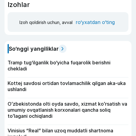
Izohlar
ro‘yxatdan o‘ting
Izoh qoldirish uchun, avval
So‘nggi yangiliklar
Tramp tug‘ilganlik bo‘yicha fuqarolik berishni
chekladi
Kottej savdosi ortidan tovlamachilik qilgan aka-uka
ushlandi
Oʻzbekistonda olti oyda savdo, xizmat koʻrsatish va
umumiy ovqatlanish korxonalari qancha soliq
toʻlagani ochiqlandi
Vinisius “Real” bilan uzoq muddatli shartnoma