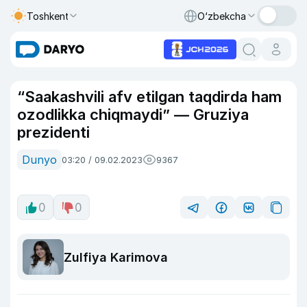
Toshkent
O‘zbekcha
“Saakashvili afv etilgan taqdirda ham
ozodlikka chiqmaydi” — Gruziya
prezidenti
Dunyo
03:20 / 09.02.2023
9367
0
0
Zulfiya Karimova