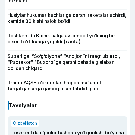
imzoladi
Husiylar hukumat kuchlariga qarshi raketalar uchirdi,
kamida 30 kishi halok bo‘ldi
Toshkentda Kichik halqa avtomobil yo‘lining bir
qismi to‘rt kunga yopildi (xarita)
Superliga. “So‘g‘diyona” “Andijon”ni mag‘lub etdi,
“Paxtakor” “Buxoro”ga qarshi bahsda g‘alabani
qo‘ldan chiqardi
Tramp AQSH o‘q-dorilari haqida ma’lumot
tarqatganlarga qamoq bilan tahdid qildi
Tavsiyalar
O‘zbekiston
Toshkentda o‘pirilib tushgan yo‘l qurilishi bo‘yicha