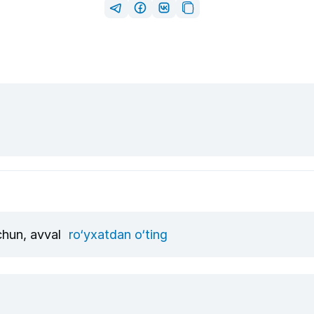
uchun, avval
ro‘yxatdan o‘ting