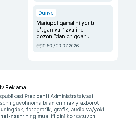
qolgan voqea
Dunyo
Mariupol qamalini yorib
oʻtgan va “Izvarino
qozoni”dan chiqqan
qahramon — Ukraina
19:50 / 29.07.2026
armiyasi bosh
qoʻmondoni Drapatiy
haqida
ivi
Reklama
publikasi Prezidenti Administratsiyasi
-sonli guvohnoma bilan ommaviy axborot
shuningdek, fotografik, grafik, audio va/yoki
et-nashrining muallifligini ko‘rsatuvchi