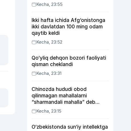
Kecha, 23:55
Ikki hafta ichida Afg‘onistonga
ikki davlatdan 100 ming odam
qaytib keldi
Kecha, 23:52
Qo‘yliq dehqon bozori faoliyati
qisman cheklandi
Kecha, 23:31
Chinozda hududi obod
qilinmagan mahallalarni
“sharmandali mahalla” deb
belgilash boshlandi
Kecha, 23:15
O‘zbekistonda sun‘iy intellektga