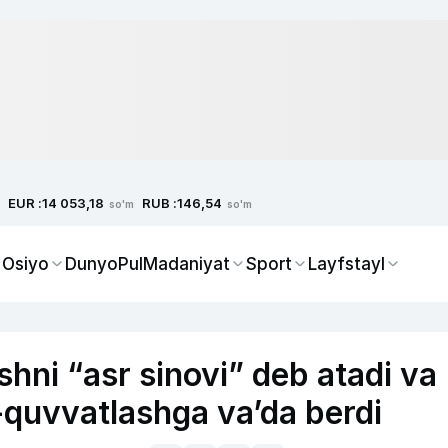
EUR :
RUB :
14 053,18
146,54
so'm
so'm
 Osiyo
Dunyo
Pul
Madaniyat
Sport
Layfstayl
hni “asr sinovi” deb atadi va
-quvvatlashga va’da berdi