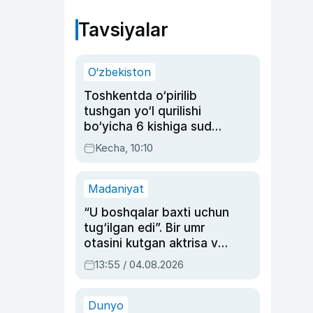
Tavsiyalar
O‘zbekiston
Toshkentda o‘pirilib
tushgan yo‘l qurilishi
bo‘yicha 6 kishiga sud
hukmi o‘qildi
Kecha, 10:10
Madaniyat
“U boshqalar baxti uchun
tug‘ilgan edi”. Bir umr
otasini kutgan aktrisa va
dublyaj ustasi Rimma
13:55 / 04.08.2026
Ahmedovaning
sinovlarga to‘la hayoti
Dunyo