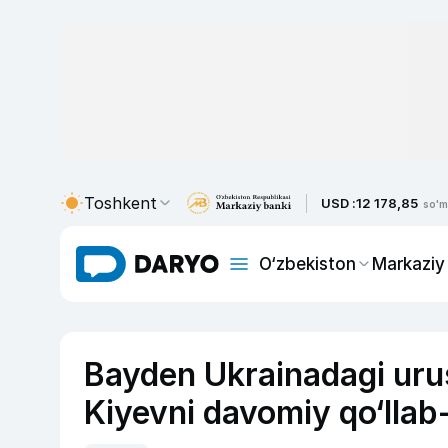
Toshkent
USD :
12 178,85
so'm
O‘zbekiston
Markaziy
Bayden Ukrainadagi urus
Kiyevni davomiy qo‘llab