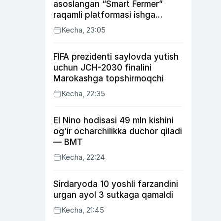
asoslangan “Smart Fermer”
raqamli platformasi ishga
tushiriladi
Kecha, 23:05
FIFA prezidenti saylovda yutish
uchun JCH-2030 finalini
Marokashga topshirmoqchi
Kecha, 22:35
El Nino hodisasi 49 mln kishini
og‘ir ocharchilikka duchor qiladi
— BMT
Kecha, 22:24
Sirdaryoda 10 yoshli farzandini
urgan ayol 3 sutkaga qamaldi
Kecha, 21:45