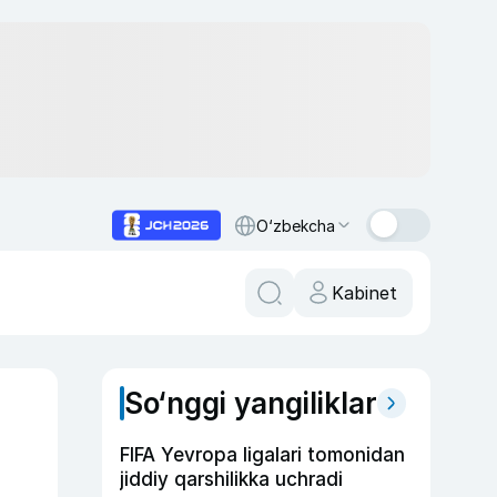
O‘zbekcha
Kabinet
So‘nggi yangiliklar
FIFA Yevropa ligalari tomonidan
jiddiy qarshilikka uchradi