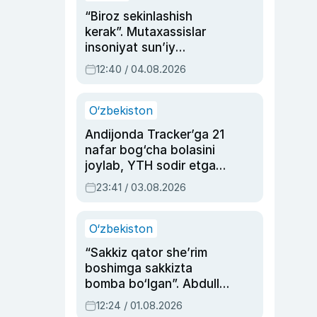
“Biroz sekinlashish
kerak”. Mutaxassislar
insoniyat sun’iy
intellektni boshqara
12:40 / 04.08.2026
olmay qolishidan xavotir
bildirdi
O‘zbekiston
Andijonda Tracker’ga 21
nafar bog‘cha bolasini
joylab, YTH sodir etgan
ayolga sud hukmi o‘qildi
23:41 / 03.08.2026
O‘zbekiston
“Sakkiz qator she’rim
boshimga sakkizta
bomba bo‘lgan”. Abdulla
Oripovni siyosiy
12:24 / 01.08.2026
ayblovlardan asrab