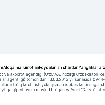
hr
Aloqa ma'lumotlari
Foydalanish shartlari
Yangiliklar arx
t va axborot agentligi (O‘zMAA, hozirgi O‘zbekiston Res
ar agentligi) tomonidan 13.03.2015 yil sanasida 0944
allarni to‘liq ko‘chirish yoki qisman iqtibos keltirishga, 
ytiga giperhavola mavjud bo‘lgan va/yoki “Daryo” intern