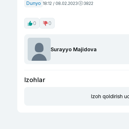
Dunyo
18:12 / 08.02.2023
3822
0
0
Surayyo Majidova
Izohlar
Izoh qoldirish 