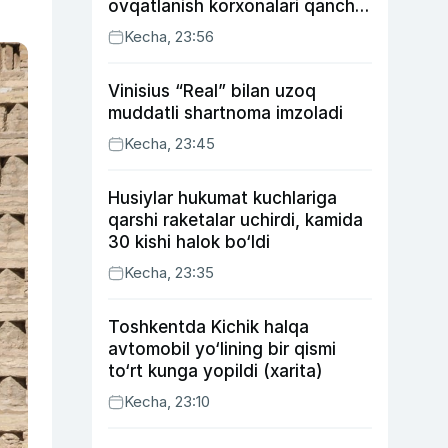
ovqatlanish korxonalari qancha
soliq toʻlagani ochiqlandi
Kecha, 23:56
Vinisius “Real” bilan uzoq
muddatli shartnoma imzoladi
Kecha, 23:45
Husiylar hukumat kuchlariga
qarshi raketalar uchirdi, kamida
30 kishi halok bo‘ldi
Kecha, 23:35
Toshkentda Kichik halqa
avtomobil yo‘lining bir qismi
to‘rt kunga yopildi (xarita)
Kecha, 23:10