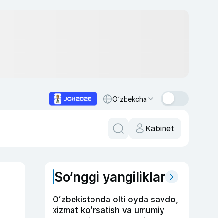
O‘zbekcha
Kabinet
So‘nggi yangiliklar
Oʻzbekistonda olti oyda savdo,
xizmat koʻrsatish va umumiy