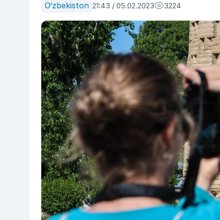
O‘zbekiston
21:43 / 05.02.2023
3224