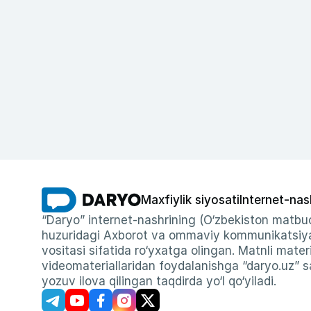
Maxfiylik siyosati
Internet-nas
“Daryo” internet-nashrining (O‘zbekiston matbuo
huzuridagi Axborot va ommaviy kommunikatsiyal
vositasi sifatida ro‘yxatga olingan. Matnli materi
videomateriallaridan foydalanishga “daryo.uz” sa
yozuv ilova qilingan taqdirda yo‘l qo‘yiladi.