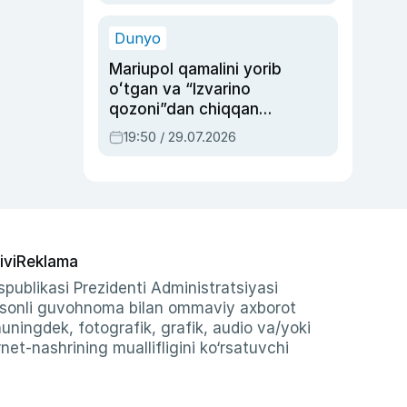
qolgan voqea
Dunyo
Mariupol qamalini yorib
oʻtgan va “Izvarino
qozoni”dan chiqqan
qahramon — Ukraina
19:50 / 29.07.2026
armiyasi bosh
qoʻmondoni Drapatiy
haqida
ivi
Reklama
publikasi Prezidenti Administratsiyasi
-sonli guvohnoma bilan ommaviy axborot
shuningdek, fotografik, grafik, audio va/yoki
et-nashrining muallifligini ko‘rsatuvchi