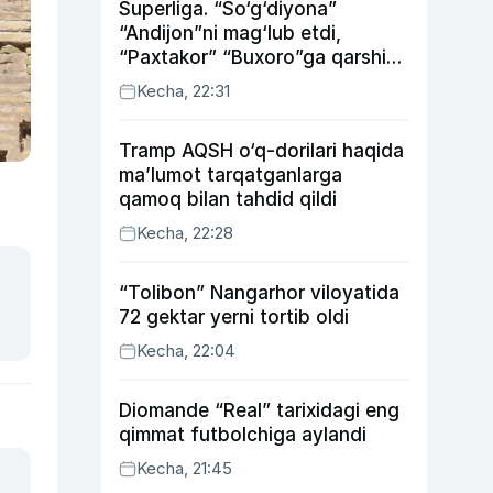
Superliga. “So‘g‘diyona”
“Andijon”ni mag‘lub etdi,
“Paxtakor” “Buxoro”ga qarshi
bahsda g‘alabani qo‘ldan
Kecha, 22:31
chiqardi
Tramp AQSH o‘q-dorilari haqida
ma’lumot tarqatganlarga
qamoq bilan tahdid qildi
Kecha, 22:28
“Tolibon” Nangarhor viloyatida
72 gektar yerni tortib oldi
Kecha, 22:04
Diomande “Real” tarixidagi eng
qimmat futbolchiga aylandi
Kecha, 21:45