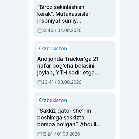
“Biroz sekinlashish
kerak”. Mutaxassislar
insoniyat sun’iy
intellektni boshqara
12:40 / 04.08.2026
olmay qolishidan xavotir
bildirdi
O‘zbekiston
Andijonda Tracker’ga 21
nafar bog‘cha bolasini
joylab, YTH sodir etgan
ayolga sud hukmi o‘qildi
23:41 / 03.08.2026
O‘zbekiston
“Sakkiz qator she’rim
boshimga sakkizta
bomba bo‘lgan”. Abdulla
Oripovni siyosiy
12:24 / 01.08.2026
ayblovlardan asrab