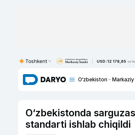
Toshkent
USD :
12 178,85
so'm
O‘zbekiston
Markaziy
O‘zbekistonda sarguzash
standarti ishlab chiqildi