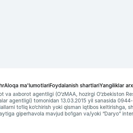
hr
Aloqa ma'lumotlari
Foydalanish shartlari
Yangiliklar arx
t va axborot agentligi (O‘zMAA, hozirgi O‘zbekiston Res
ar agentligi) tomonidan 13.03.2015 yil sanasida 0944
allarni to‘liq ko‘chirish yoki qisman iqtibos keltirishga, 
ytiga giperhavola mavjud bo‘lgan va/yoki “Daryo” intern