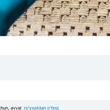
uchun, avval
ro‘yxatdan o‘ting