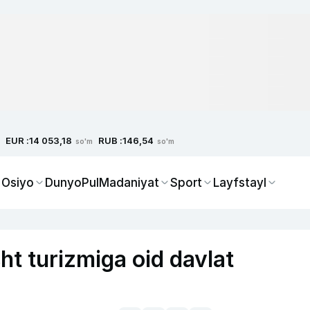
EUR :
RUB :
14 053,18
146,54
so'm
so'm
 Osiyo
Dunyo
Pul
Madaniyat
Sport
Layfstayl
t turizmiga oid davlat