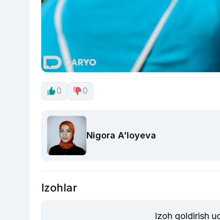
0
0
Nigora A'loyeva
Izohlar
Izoh qoldirish 