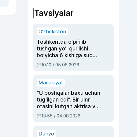
Tavsiyalar
O‘zbekiston
Toshkentda o‘pirilib
tushgan yo‘l qurilishi
bo‘yicha 6 kishiga sud
hukmi o‘qildi
10:10 / 05.08.2026
Madaniyat
“U boshqalar baxti uchun
tug‘ilgan edi”. Bir umr
otasini kutgan aktrisa va
dublyaj ustasi Rimma
13:55 / 04.08.2026
Ahmedovaning
sinovlarga to‘la hayoti
Dunyo