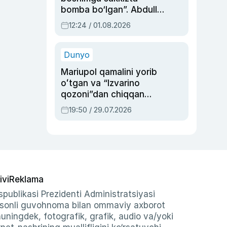
bomba bo‘lgan”. Abdulla
Oripovni siyosiy
12:24 / 01.08.2026
ayblovlardan asrab
qolgan voqea
Dunyo
Mariupol qamalini yorib
oʻtgan va “Izvarino
qozoni”dan chiqqan
qahramon — Ukraina
19:50 / 29.07.2026
armiyasi bosh
qoʻmondoni Drapatiy
haqida
ivi
Reklama
publikasi Prezidenti Administratsiyasi
-sonli guvohnoma bilan ommaviy axborot
shuningdek, fotografik, grafik, audio va/yoki