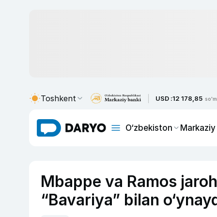
Toshkent
USD :
12 178,85
so'm
O‘zbekiston
Markaziy
Mbappe va Ramos jaroha
“Bavariya” bilan o‘ynayd