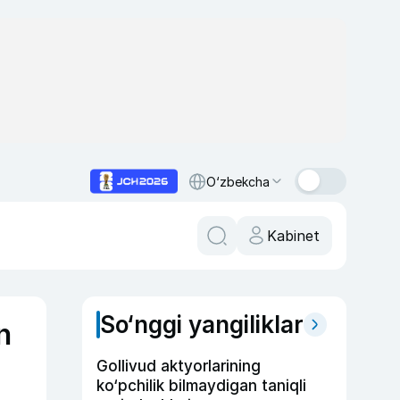
O‘zbekcha
Kabinet
So‘nggi yangiliklar
n
Gollivud aktyorlarining
ko‘pchilik bilmaydigan taniqli