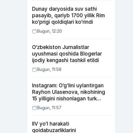
Dunay daryosida suv sathi
pasayib, qariyb 1700 yillik Rim
ko‘prigi qoldiqlari ko‘rindi
Bugun, 12:20
O‘zbekiston Jurnalistlar
uyushmasi qoshida Blogerlar
ijodiy kengashi tashkil etildi
Bugun, 11:58
Instagram: O‘g‘lini uylantirgan
Rayhon Ulasenova, nikohining
15 yilligini nishonlagan turk
aktyorlari va Kamelot qasriga
Bugun, 11:57
sayohat qilgan Zebo Rahimova
IIV yo‘l harakati
qoidabuzarliklarini