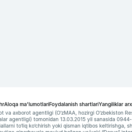
hr
Aloqa ma'lumotlari
Foydalanish shartlari
Yangiliklar arx
t va axborot agentligi (O‘zMAA, hozirgi O‘zbekiston Res
ar agentligi) tomonidan 13.03.2015 yil sanasida 0944
allarni to‘liq ko‘chirish yoki qisman iqtibos keltirishga, 