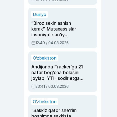
Ahmedovaning
sinovlarga to‘la hayoti
Dunyo
“Biroz sekinlashish
kerak”. Mutaxassislar
insoniyat sun’iy
intellektni boshqara
12:40 / 04.08.2026
olmay qolishidan xavotir
bildirdi
O‘zbekiston
Andijonda Tracker’ga 21
nafar bog‘cha bolasini
joylab, YTH sodir etgan
ayolga sud hukmi o‘qildi
23:41 / 03.08.2026
O‘zbekiston
“Sakkiz qator she’rim
boshimga sakkizta