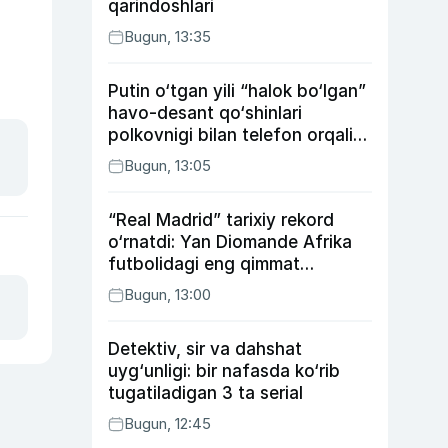
qarindoshlari
Bugun, 13:35
Putin o‘tgan yili “halok bo‘lgan”
havo-desant qo‘shinlari
polkovnigi bilan telefon orqali
suhbatlashdi
Bugun, 13:05
“Real Madrid” tarixiy rekord
o‘rnatdi: Yan Diomande Afrika
futbolidagi eng qimmat
transferga aylandi
Bugun, 13:00
Detektiv, sir va dahshat
uyg‘unligi: bir nafasda ko‘rib
tugatiladigan 3 ta serial
Bugun, 12:45