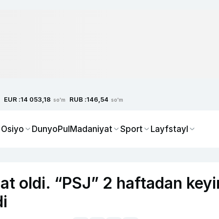
EUR :
RUB :
14 053,18
146,54
so'm
so'm
 Osiyo
Dunyo
Pul
Madaniyat
Sport
Layfstayl
t oldi. “PSJ” 2 haftadan keyi
i