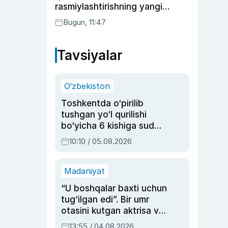
rasmiylashtirishning yangi
tartibini taklif qildi
Bugun, 11:47
Tavsiyalar
O‘zbekiston
Toshkentda o‘pirilib
tushgan yo‘l qurilishi
bo‘yicha 6 kishiga sud
hukmi o‘qildi
10:10 / 05.08.2026
Madaniyat
“U boshqalar baxti uchun
tug‘ilgan edi”. Bir umr
otasini kutgan aktrisa va
dublyaj ustasi Rimma
13:55 / 04.08.2026