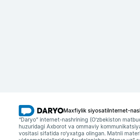
Maxfiylik siyosati
Internet-nas
“Daryo” internet-nashrining (O‘zbekiston matbuo
huzuridagi Axborot va ommaviy kommunikatsiyal
vositasi sifatida ro‘yxatga olingan. Matnli materi