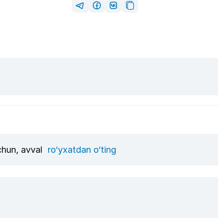
uchun, avval
ro‘yxatdan o‘ting