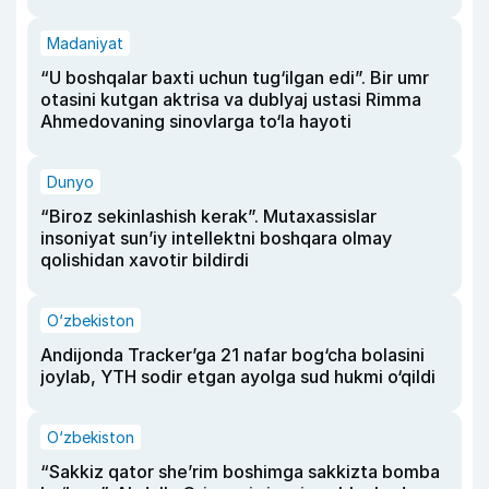
Madaniyat
“U boshqalar baxti uchun tug‘ilgan edi”. Bir umr
otasini kutgan aktrisa va dublyaj ustasi Rimma
Ahmedovaning sinovlarga to‘la hayoti
Dunyo
“Biroz sekinlashish kerak”. Mutaxassislar
insoniyat sun’iy intellektni boshqara olmay
qolishidan xavotir bildirdi
O‘zbekiston
Andijonda Tracker’ga 21 nafar bog‘cha bolasini
joylab, YTH sodir etgan ayolga sud hukmi o‘qildi
O‘zbekiston
“Sakkiz qator she’rim boshimga sakkizta bomba