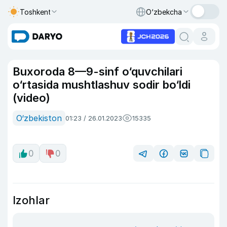
Toshkent
O‘zbekcha
Buxoroda 8—9-sinf o‘quvchilari
o‘rtasida mushtlashuv sodir bo‘ldi
(video)
O‘zbekiston
01:23 / 26.01.2023
15335
0
0
Izohlar