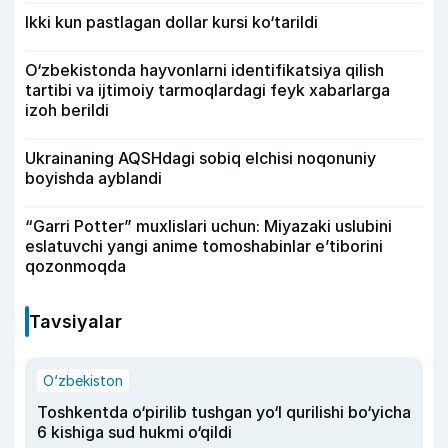
Ikki kun pastlagan dollar kursi ko‘tarildi
O‘zbekistonda hayvonlarni identifikatsiya qilish
tartibi va ijtimoiy tarmoqlardagi feyk xabarlarga
izoh berildi
Ukrainaning AQSHdagi sobiq elchisi noqonuniy
boyishda ayblandi
“Garri Potter” muxlislari uchun: Miyazaki uslubini
eslatuvchi yangi anime tomoshabinlar e’tiborini
qozonmoqda
Tavsiyalar
O‘zbekiston
Toshkentda o‘pirilib tushgan yo‘l qurilishi bo‘yicha
6 kishiga sud hukmi o‘qildi