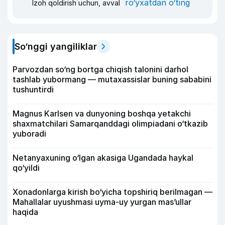
ro‘yxatdan o‘ting
Izoh qoldirish uchun, avval
So‘nggi yangiliklar
Parvozdan so‘ng bortga chiqish talonini darhol
tashlab yubormang — mutaxassislar buning sababini
tushuntirdi
Magnus Karlsen va dunyoning boshqa yetakchi
shaxmatchilari Samarqanddagi olimpiadani o‘tkazib
yuboradi
Netanyaxuning o‘lgan akasiga Ugandada haykal
qo‘yildi
Xonadonlarga kirish bo‘yicha topshiriq berilmagan —
Mahallalar uyushmasi uyma-uy yurgan mas’ullar
haqida