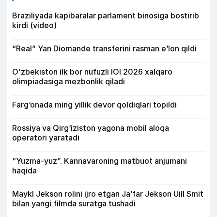
Braziliyada kapibaralar parlament binosiga bostirib
kirdi (video)
“Real” Yan Diomande transferini rasman e’lon qildi
O'zbekiston ilk bor nufuzli IOI 2026 xalqaro
olimpiadasiga mezbonlik qiladi
Farg‘onada ming yillik devor qoldiqlari topildi
Rossiya va Qirg‘iziston yagona mobil aloqa
operatori yaratadi
“Yuzma-yuz”. Kannavaroning matbuot anjumani
haqida
Maykl Jekson rolini ijro etgan Ja’far Jekson Uill Smit
bilan yangi filmda suratga tushadi