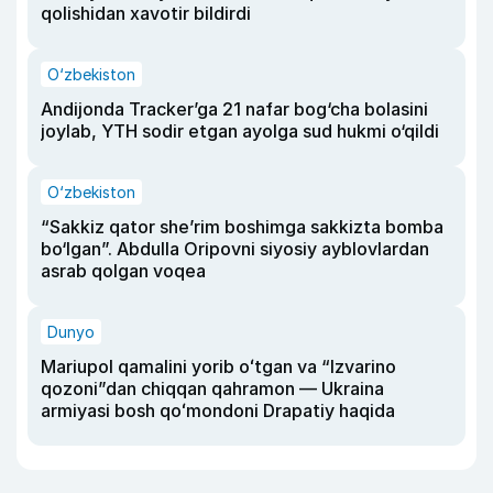
qolishidan xavotir bildirdi
O‘zbekiston
Andijonda Tracker’ga 21 nafar bog‘cha bolasini
joylab, YTH sodir etgan ayolga sud hukmi o‘qildi
O‘zbekiston
“Sakkiz qator she’rim boshimga sakkizta bomba
bo‘lgan”. Abdulla Oripovni siyosiy ayblovlardan
asrab qolgan voqea
Dunyo
Mariupol qamalini yorib oʻtgan va “Izvarino
qozoni”dan chiqqan qahramon — Ukraina
armiyasi bosh qoʻmondoni Drapatiy haqida