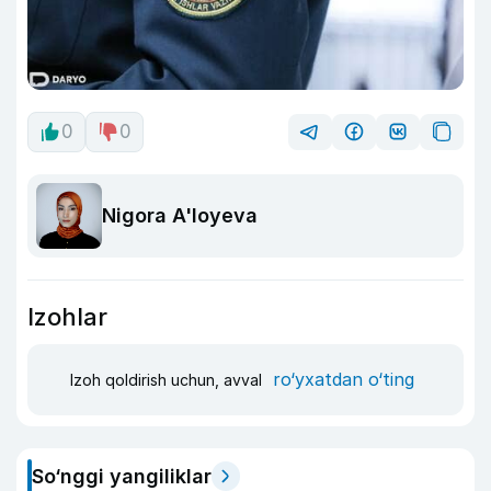
0
0
Nigora A'loyeva
Izohlar
ro‘yxatdan o‘ting
Izoh qoldirish uchun, avval
So‘nggi yangiliklar