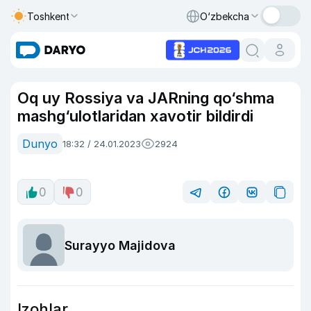
Toshkent
O‘zbekcha
Oq uy Rossiya va JARning qo‘shma
mashg‘ulotlaridan xavotir bildirdi
Dunyo
18:32 / 24.01.2023
2924
0
0
Surayyo Majidova
Izohlar