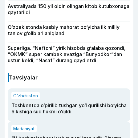
Avstraliyada 150 yil oldin olingan kitob kutubxonaga
qaytarildi
O‘zbekistonda kasbiy mahorat bo‘yicha ilk milliy
tanlov g‘oliblari aniqlandi
Superliga. “Neftchi” yirik hisobda g‘alaba qozondi,
“OKMK” super kambek evaziga “Bunyodkor”dan
ustun keldi, “Nasaf” durang qayd etdi
Tavsiyalar
O‘zbekiston
Toshkentda o‘pirilib tushgan yo‘l qurilishi bo‘yicha
6 kishiga sud hukmi o‘qildi
Madaniyat