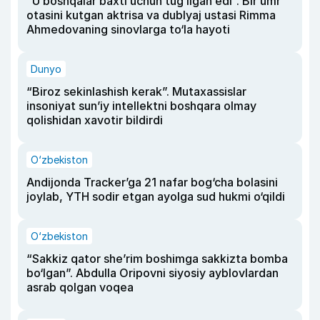
“U boshqalar baxti uchun tug‘ilgan edi”. Bir umr
otasini kutgan aktrisa va dublyaj ustasi Rimma
Ahmedovaning sinovlarga to‘la hayoti
Dunyo
“Biroz sekinlashish kerak”. Mutaxassislar
insoniyat sun’iy intellektni boshqara olmay
qolishidan xavotir bildirdi
O‘zbekiston
Andijonda Tracker’ga 21 nafar bog‘cha bolasini
joylab, YTH sodir etgan ayolga sud hukmi o‘qildi
O‘zbekiston
“Sakkiz qator she’rim boshimga sakkizta bomba
bo‘lgan”. Abdulla Oripovni siyosiy ayblovlardan
asrab qolgan voqea