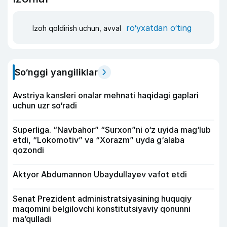
ro‘yxatdan o‘ting
Izoh qoldirish uchun, avval
So‘nggi yangiliklar
Avstriya kansleri onalar mehnati haqidagi gaplari
uchun uzr so‘radi
Superliga. “Navbahor” “Surxon”ni o‘z uyida mag‘lub
etdi, “Lokomotiv” va “Xorazm” uyda g‘alaba
qozondi
Aktyor Abdu­mannon Ubaydullayev vafot etdi
Senat Prezident administratsiyasining huquqiy
maqomini belgilovchi konstitutsiyaviy qonunni
ma’qulladi