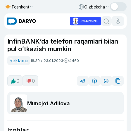
Toshkent
O‘zbekcha
InfinBANK’da telefon raqamlari bilan
pul o‘tkazish mumkin
Reklama
18:30 / 23.01.2023
4460
0
0
Munojot Adilova
Izohlar