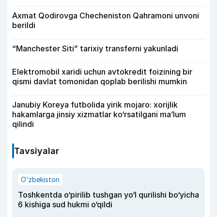
Axmat Qodirovga Checheniston Qahramoni unvoni
berildi
“Manchester Siti” tarixiy transferni yakunladi
Elektromobil xaridi uchun avtokredit foizining bir
qismi davlat tomonidan qoplab berilishi mumkin
Janubiy Koreya futbolida yirik mojaro: xorijlik
hakamlarga jinsiy xizmatlar ko‘rsatilgani ma’lum
qilindi
Tavsiyalar
O‘zbekiston
Toshkentda o‘pirilib tushgan yo‘l qurilishi bo‘yicha
6 kishiga sud hukmi o‘qildi