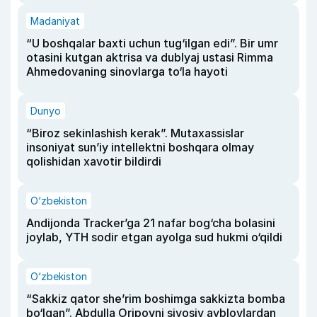
Madaniyat
“U boshqalar baxti uchun tug‘ilgan edi”. Bir umr
otasini kutgan aktrisa va dublyaj ustasi Rimma
Ahmedovaning sinovlarga to‘la hayoti
Dunyo
“Biroz sekinlashish kerak”. Mutaxassislar
insoniyat sun’iy intellektni boshqara olmay
qolishidan xavotir bildirdi
O‘zbekiston
Andijonda Tracker’ga 21 nafar bog‘cha bolasini
joylab, YTH sodir etgan ayolga sud hukmi o‘qildi
O‘zbekiston
“Sakkiz qator she’rim boshimga sakkizta bomba
bo‘lgan”. Abdulla Oripovni siyosiy ayblovlardan