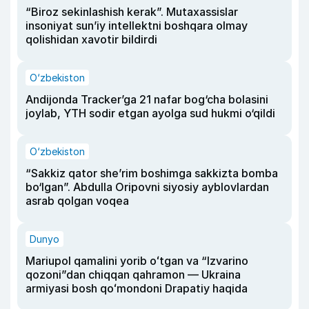
“Biroz sekinlashish kerak”. Mutaxassislar
insoniyat sun’iy intellektni boshqara olmay
qolishidan xavotir bildirdi
O‘zbekiston
Andijonda Tracker’ga 21 nafar bog‘cha bolasini
joylab, YTH sodir etgan ayolga sud hukmi o‘qildi
O‘zbekiston
“Sakkiz qator she’rim boshimga sakkizta bomba
bo‘lgan”. Abdulla Oripovni siyosiy ayblovlardan
asrab qolgan voqea
Dunyo
Mariupol qamalini yorib oʻtgan va “Izvarino
qozoni”dan chiqqan qahramon — Ukraina
armiyasi bosh qoʻmondoni Drapatiy haqida