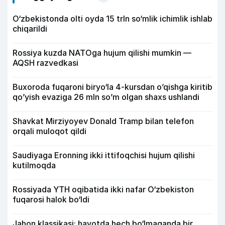
O‘zbekistonda olti oyda 15 trln so‘mlik ichimlik ishlab
chiqarildi
Rossiya kuzda NATOga hujum qilishi mumkin —
AQSH razvedkasi
Buxoroda fuqaroni biryo‘la 4-kursdan o’qishga kiritib
qo’yish evaziga 26 mln so’m olgan shaxs ushlandi
Shavkat Mirziyoyev Donald Tramp bilan telefon
orqali muloqot qildi
Saudiyaga Eronning ikki ittifoqchisi hujum qilishi
kutilmoqda
Rossiyada YTH oqibatida ikki nafar O‘zbekiston
fuqarosi halok bo‘ldi
Jahon klassikasi: hayotda hech bo‘lmaganda bir