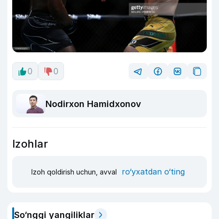
0
0
Nodirxon Hamidxonov
Izohlar
ro‘yxatdan o‘ting
Izoh qoldirish uchun, avval
So‘nggi yangiliklar