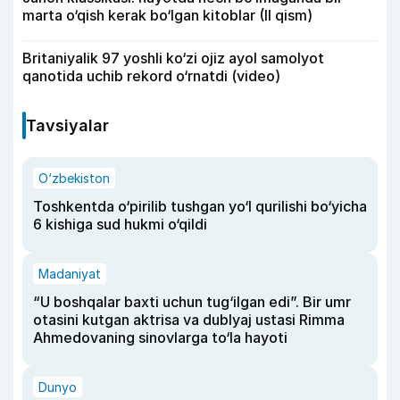
marta o‘qish kerak bo‘lgan kitoblar (II qism)
Britaniyalik 97 yoshli ko‘zi ojiz ayol samolyot
qanotida uchib rekord o‘rnatdi (video)
Tavsiyalar
O‘zbekiston
Toshkentda o‘pirilib tushgan yo‘l qurilishi bo‘yicha
6 kishiga sud hukmi o‘qildi
Madaniyat
“U boshqalar baxti uchun tug‘ilgan edi”. Bir umr
otasini kutgan aktrisa va dublyaj ustasi Rimma
Ahmedovaning sinovlarga to‘la hayoti
Dunyo