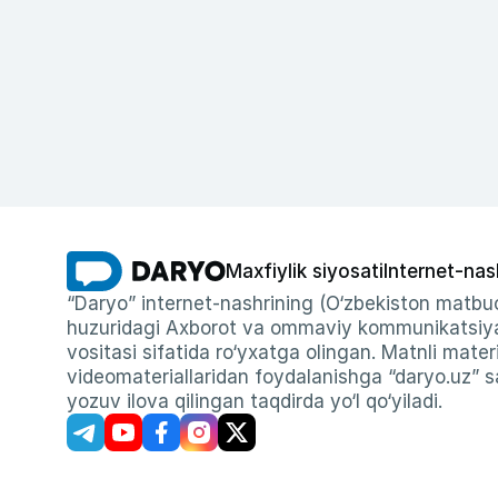
Maxfiylik siyosati
Internet-nas
“Daryo” internet-nashrining (O‘zbekiston matbuo
huzuridagi Axborot va ommaviy kommunikatsiyal
vositasi sifatida ro‘yxatga olingan. Matnli materi
videomateriallaridan foydalanishga “daryo.uz” sa
yozuv ilova qilingan taqdirda yo‘l qo‘yiladi.