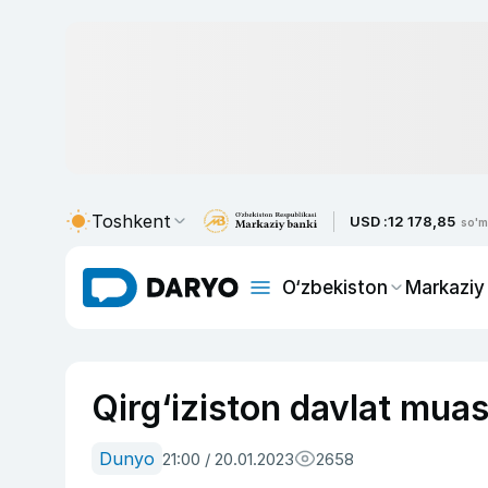
Toshkent
USD :
12 178,85
so'm
O‘zbekiston
Markaziy
Qirg‘iziston davlat muass
Dunyo
21:00 / 20.01.2023
2658