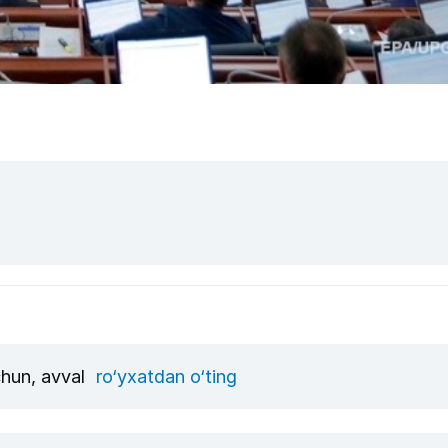
chun, avval
ro‘yxatdan o‘ting