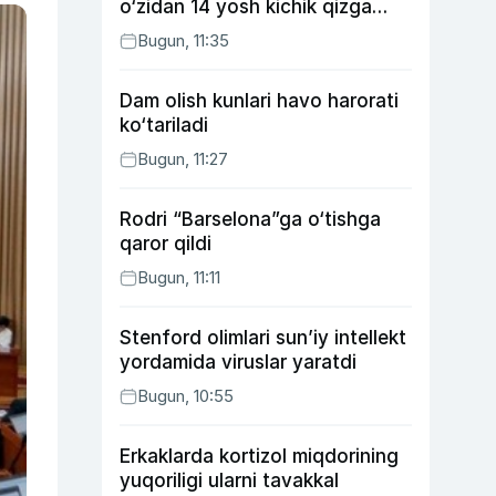
o‘zidan 14 yosh kichik qizga
uylangan Yorqinxo‘ja Umarov
Bugun, 11:35
34 yoshda
Dam olish kunlari havo harorati
ko‘tariladi
Bugun, 11:27
Rodri “Barselona”ga o‘tishga
qaror qildi
Bugun, 11:11
Stenford olimlari sun’iy intellekt
yordamida viruslar yaratdi
Bugun, 10:55
Erkaklarda kortizol miqdorining
yuqoriligi ularni tavakkal