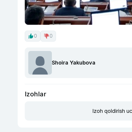
0
0
Shoira Yakubova
Izohlar
Izoh qoldirish u