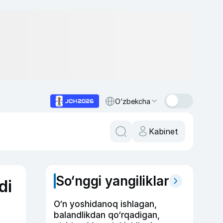
O‘zbekcha
Kabinet
So‘nggi yangiliklar
di
O‘n yoshidanoq ishlagan,
balandlikdan qo‘rqadigan,