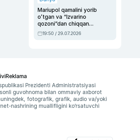
Mariupol qamalini yorib
oʻtgan va “Izvarino
qozoni”dan chiqqan
qahramon — Ukraina
19:50 / 29.07.2026
armiyasi bosh
qoʻmondoni Drapatiy
haqida
ivi
Reklama
publikasi Prezidenti Administratsiyasi
-sonli guvohnoma bilan ommaviy axborot
shuningdek, fotografik, grafik, audio va/yoki
et-nashrining muallifligini ko‘rsatuvchi