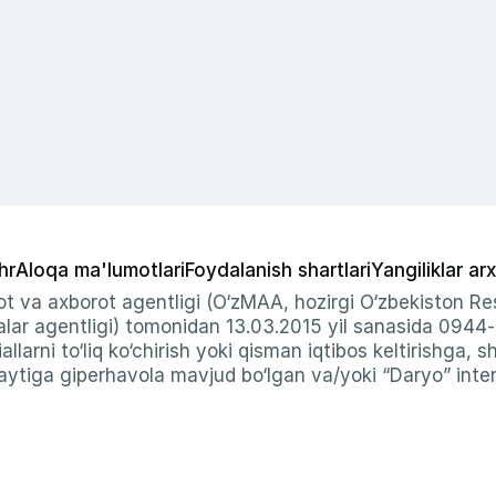
hr
Aloqa ma'lumotlari
Foydalanish shartlari
Yangiliklar arx
t va axborot agentligi (O‘zMAA, hozirgi O‘zbekiston Res
ar agentligi) tomonidan 13.03.2015 yil sanasida 0944
allarni to‘liq ko‘chirish yoki qisman iqtibos keltirishga, 
ytiga giperhavola mavjud bo‘lgan va/yoki “Daryo” intern