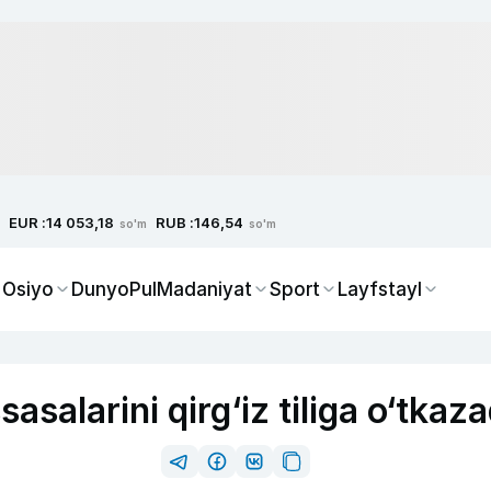
EUR :
RUB :
14 053,18
146,54
so'm
so'm
 Osiyo
Dunyo
Pul
Madaniyat
Sport
Layfstayl
asalarini qirg‘iz tiliga o‘tkaza