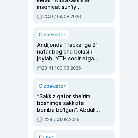
kerak”. Mutaxassislar
insoniyat sun’iy
intellektni boshqara
12:40 / 04.08.2026
olmay qolishidan xavotir
bildirdi
O‘zbekiston
Andijonda Tracker’ga 21
nafar bog‘cha bolasini
joylab, YTH sodir etgan
ayolga sud hukmi o‘qildi
23:41 / 03.08.2026
O‘zbekiston
“Sakkiz qator she’rim
boshimga sakkizta
bomba bo‘lgan”. Abdulla
Oripovni siyosiy
12:24 / 01.08.2026
ayblovlardan asrab
qolgan voqea
Dunyo