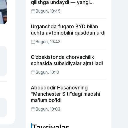
qilishga undaydi — yangi
tadqiqot
Bugun, 10:45
Urganchda fuqaro BYD bilan
uchta avtomobilni qasddan urdi
Bugun, 10:43
O‘zbekistonda chorvachilik
sohasida subsidiyalar ajratiladi
Bugun, 10:10
Abduqodir Husanovning
“Manchester Siti”dagi maoshi
ma’lum bo‘ldi
Bugun, 10:03
Tavsiyalar