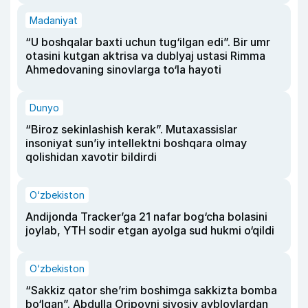
Madaniyat
“U boshqalar baxti uchun tug‘ilgan edi”. Bir umr
otasini kutgan aktrisa va dublyaj ustasi Rimma
Ahmedovaning sinovlarga to‘la hayoti
Dunyo
“Biroz sekinlashish kerak”. Mutaxassislar
insoniyat sun’iy intellektni boshqara olmay
qolishidan xavotir bildirdi
O‘zbekiston
Andijonda Tracker’ga 21 nafar bog‘cha bolasini
joylab, YTH sodir etgan ayolga sud hukmi o‘qildi
O‘zbekiston
“Sakkiz qator she’rim boshimga sakkizta bomba
bo‘lgan”. Abdulla Oripovni siyosiy ayblovlardan