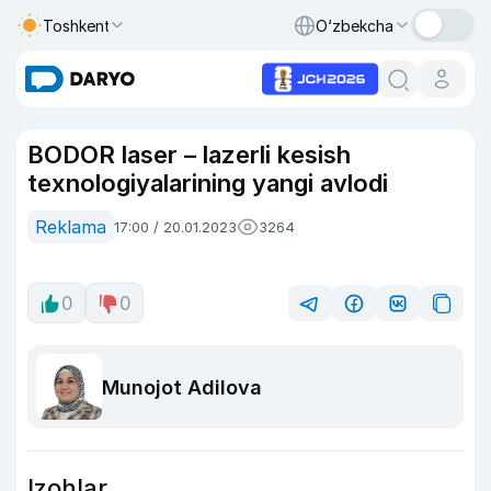
Toshkent
O‘zbekcha
BODOR laser – lazerli kesish
texnologiyalarining yangi avlodi
Reklama
17:00 / 20.01.2023
3264
0
0
Munojot Adilova
Izohlar