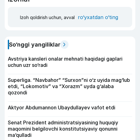
ro‘yxatdan o‘ting
Izoh qoldirish uchun, avval
So‘nggi yangiliklar
Avstriya kansleri onalar mehnati haqidagi gaplari
uchun uzr so‘radi
Superliga. “Navbahor” “Surxon”ni o‘z uyida mag‘lub
etdi, “Lokomotiv” va “Xorazm” uyda g‘alaba
qozondi
Aktyor Abdu­mannon Ubaydullayev vafot etdi
Senat Prezident administratsiyasining huquqiy
maqomini belgilovchi konstitutsiyaviy qonunni
ma’qulladi