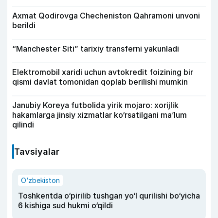
Axmat Qodirovga Checheniston Qahramoni unvoni
berildi
“Manchester Siti” tarixiy transferni yakunladi
Elektromobil xaridi uchun avtokredit foizining bir
qismi davlat tomonidan qoplab berilishi mumkin
Janubiy Koreya futbolida yirik mojaro: xorijlik
hakamlarga jinsiy xizmatlar ko‘rsatilgani ma’lum
qilindi
Tavsiyalar
O‘zbekiston
Toshkentda o‘pirilib tushgan yo‘l qurilishi bo‘yicha
6 kishiga sud hukmi o‘qildi