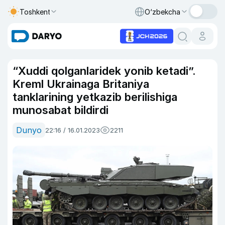
Toshkent
O‘zbekcha
“Xuddi qolganlaridek yonib ketadi”.
Kreml Ukrainaga Britaniya
tanklarining yetkazib berilishiga
munosabat bildirdi
Dunyo
22:16 / 16.01.2023
2211