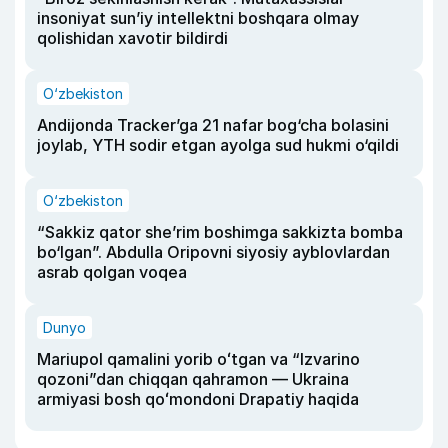
insoniyat sun’iy intellektni boshqara olmay
qolishidan xavotir bildirdi
O‘zbekiston
Andijonda Tracker’ga 21 nafar bog‘cha bolasini
joylab, YTH sodir etgan ayolga sud hukmi o‘qildi
O‘zbekiston
“Sakkiz qator she’rim boshimga sakkizta bomba
bo‘lgan”. Abdulla Oripovni siyosiy ayblovlardan
asrab qolgan voqea
Dunyo
Mariupol qamalini yorib oʻtgan va “Izvarino
qozoni”dan chiqqan qahramon — Ukraina
armiyasi bosh qoʻmondoni Drapatiy haqida