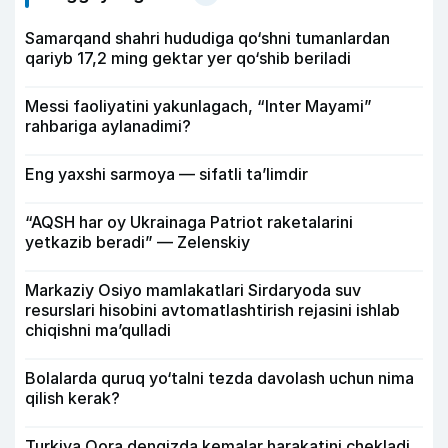
Samarqand shahri hududiga qo‘shni tumanlardan
qariyb 17,2 ming gektar yer qo‘shib beriladi
Messi faoliyatini yakunlagach, “Inter Mayami”
rahbariga aylanadimi?
Eng yaxshi sarmoya — sifatli ta’limdir
“AQSH har oy Ukrainaga Patriot raketalarini
yetkazib beradi” — Zelenskiy
Markaziy Osiyo mamlakatlari Sirdaryoda suv
resurslari hisobini avtomatlashtirish rejasini ishlab
chiqishni ma’qulladi
Bolalarda quruq yo‘talni tezda davolash uchun nima
qilish kerak?
Turkiya Qora dengizda kemalar harakatini chekladi