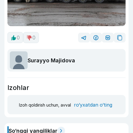
0
0
Surayyo Majidova
Izohlar
ro‘yxatdan o‘ting
Izoh qoldirish uchun, avval
So‘nggi yangiliklar