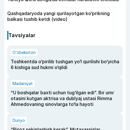
Qashqadaryoda yangi qurilayotgan ko‘prikning
balkasi tushib ketdi (video)
Tavsiyalar
O‘zbekiston
Toshkentda o‘pirilib tushgan yo‘l qurilishi bo‘yicha
6 kishiga sud hukmi o‘qildi
Madaniyat
“U boshqalar baxti uchun tug‘ilgan edi”. Bir umr
otasini kutgan aktrisa va dublyaj ustasi Rimma
Ahmedovaning sinovlarga to‘la hayoti
Dunyo
“Biroz sekinlashish kerak”. Mutaxassislar