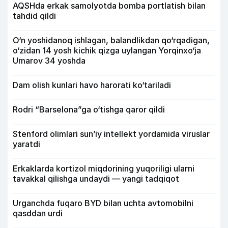
AQSHda erkak samolyotda bomba portlatish bilan
tahdid qildi
O‘n yoshidanoq ishlagan, balandlikdan qo‘rqadigan,
o‘zidan 14 yosh kichik qizga uylangan Yorqinxo‘ja
Umarov 34 yoshda
Dam olish kunlari havo harorati ko‘tariladi
Rodri “Barselona”ga o‘tishga qaror qildi
Stenford olimlari sun’iy intellekt yordamida viruslar
yaratdi
Erkaklarda kortizol miqdorining yuqoriligi ularni
tavakkal qilishga undaydi — yangi tadqiqot
Urganchda fuqaro BYD bilan uchta avtomobilni
qasddan urdi