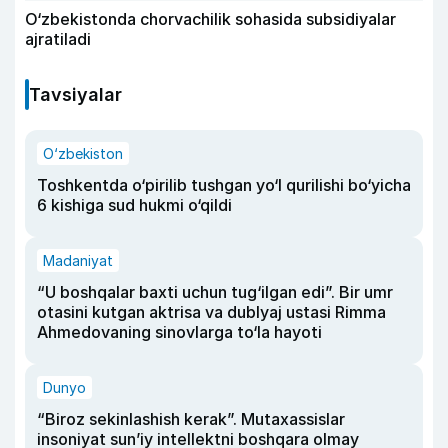
O‘zbekistonda chorvachilik sohasida subsidiyalar
ajratiladi
Tavsiyalar
O‘zbekiston
Toshkentda o‘pirilib tushgan yo‘l qurilishi bo‘yicha
6 kishiga sud hukmi o‘qildi
Madaniyat
“U boshqalar baxti uchun tug‘ilgan edi”. Bir umr
otasini kutgan aktrisa va dublyaj ustasi Rimma
Ahmedovaning sinovlarga to‘la hayoti
Dunyo
“Biroz sekinlashish kerak”. Mutaxassislar
insoniyat sun’iy intellektni boshqara olmay