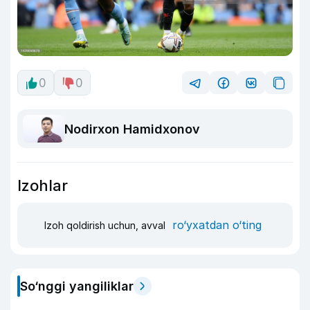
0
0
Nodirxon Hamidxonov
Izohlar
ro‘yxatdan o‘ting
Izoh qoldirish uchun, avval
So‘nggi yangiliklar