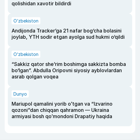
qolishidan xavotir bildirdi
O‘zbekiston
Andijonda Tracker’ga 21 nafar bog‘cha bolasini
joylab, YTH sodir etgan ayolga sud hukmi o‘qildi
O‘zbekiston
“Sakkiz qator she’rim boshimga sakkizta bomba
bo‘lgan”. Abdulla Oripovni siyosiy ayblovlardan
asrab qolgan voqea
Dunyo
Mariupol qamalini yorib oʻtgan va “Izvarino
qozoni”dan chiqqan qahramon — Ukraina
armiyasi bosh qoʻmondoni Drapatiy haqida