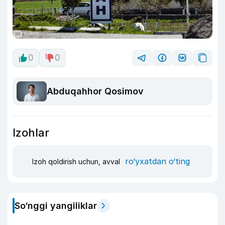
0
0
Abduqahhor Qosimov
Izohlar
ro‘yxatdan o‘ting
Izoh qoldirish uchun, avval
So‘nggi yangiliklar