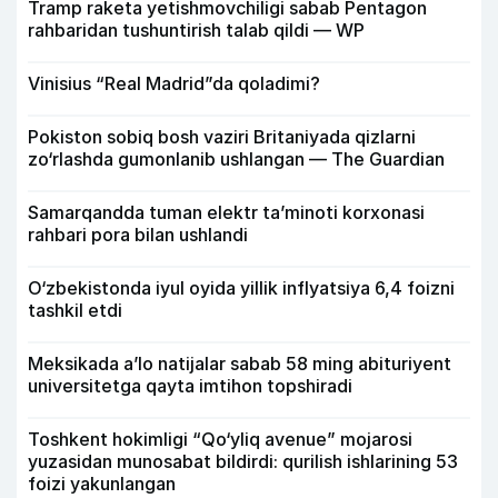
Tramp raketa yetishmovchiligi sabab Pentagon
rahbaridan tushuntirish talab qildi — WP
Vinisius “Real Madrid”da qoladimi?
Pokiston sobiq bosh vaziri Britaniyada qizlarni
zo‘rlashda gumonlanib ushlangan — The Guardian
Samarqandda tuman elektr ta’minoti korxonasi
rahbari pora bilan ushlandi
O‘zbekistonda iyul oyida yillik inflyatsiya 6,4 foizni
tashkil etdi
Meksikada a’lo natijalar sabab 58 ming abituriyent
universitetga qayta imtihon topshiradi
Toshkent hokimligi “Qo‘yliq avenue” mojarosi
yuzasidan munosabat bildirdi: qurilish ishlarining 53
foizi yakunlangan