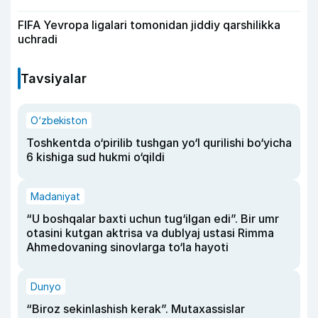
FIFA Yevropa ligalari tomonidan jiddiy qarshilikka
uchradi
Tavsiyalar
O‘zbekiston
Toshkentda o‘pirilib tushgan yo‘l qurilishi bo‘yicha
6 kishiga sud hukmi o‘qildi
Madaniyat
“U boshqalar baxti uchun tug‘ilgan edi”. Bir umr
otasini kutgan aktrisa va dublyaj ustasi Rimma
Ahmedovaning sinovlarga to‘la hayoti
Dunyo
“Biroz sekinlashish kerak”. Mutaxassislar