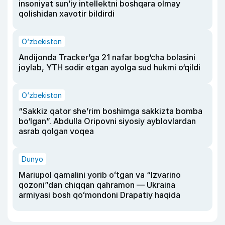
insoniyat sun’iy intellektni boshqara olmay
qolishidan xavotir bildirdi
O‘zbekiston
Andijonda Tracker’ga 21 nafar bog‘cha bolasini
joylab, YTH sodir etgan ayolga sud hukmi o‘qildi
O‘zbekiston
“Sakkiz qator she’rim boshimga sakkizta bomba
bo‘lgan”. Abdulla Oripovni siyosiy ayblovlardan
asrab qolgan voqea
Dunyo
Mariupol qamalini yorib oʻtgan va “Izvarino
qozoni”dan chiqqan qahramon — Ukraina
armiyasi bosh qoʻmondoni Drapatiy haqida