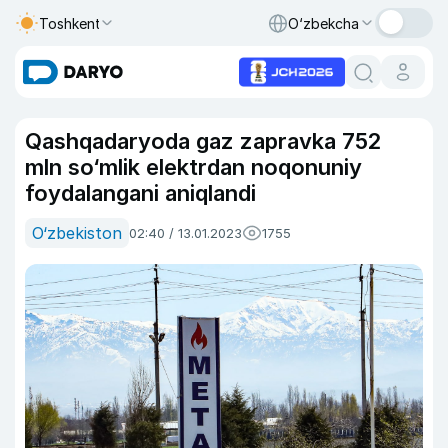
Toshkent
O‘zbekcha
Qashqadaryoda gaz zapravka 752
mln so‘mlik elektrdan noqonuniy
foydalangani aniqlandi
O‘zbekiston
02:40 / 13.01.2023
1755