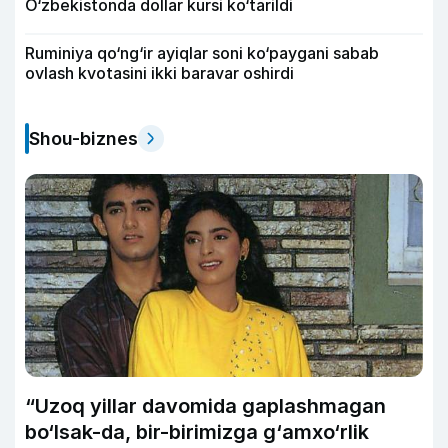
O‘zbekistonda dollar kursi ko‘tarildi
Ruminiya qo‘ng‘ir ayiqlar soni ko‘paygani sabab
ovlash kvotasini ikki baravar oshirdi
Shou-biznes
“Uzoq yillar davomida gaplashmagan
bo‘lsak-da, bir-birimizga g‘amxo‘rlik