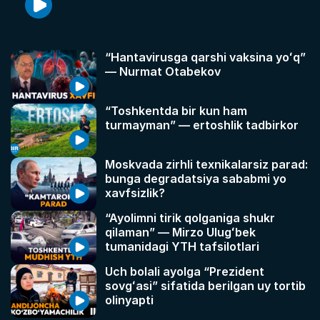
“Hantavirusga qarshi vaksina yoʻq”
— Nurmat Otabekov
“Toshkentda bir kun ham
turmayman” — ertoshlik tadbirkor
Moskvada zirhli texnikalarsiz parad:
bunga degradatsiya sababmi yo
xavfsizlik?
“Ayolimni tirik qolganiga shukr
qilaman” — Mirzo Ulugʻbek
tumanidagi YTH tafsilotlari
Uch bolali ayolga “Prezident
sovgʻasi” sifatida berilgan uy tortib
olinyapti