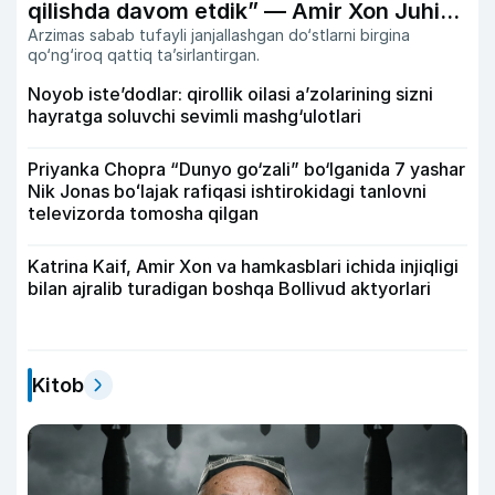
qilishda davom etdik” — Amir Xon Juhi
Arzimas sabab tufayli janjallashgan do‘stlarni birgina
Chavla bilan do‘stligi haqida
qo‘ng‘iroq qattiq ta’sirlantirgan.
Noyob iste’dodlar: qirollik oilasi a’zolarining sizni
hayratga soluvchi sevimli mashg‘ulotlari
Priyanka Chopra “Dunyo go‘zali” bo‘lganida 7 yashar
Nik Jonas boʻlajak rafiqasi ishtirokidagi tanlovni
televizorda tomosha qilgan
Katrina Kaif, Amir Xon va hamkasblari ichida injiqligi
bilan ajralib turadigan boshqa Bollivud aktyorlari
Kitob