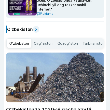
Ucell. O‘zbekistonda ketma-ket
uchinchi yil eng tezkor mobil
internet*
Reklama
O‘zbekiston
O‘zbekiston
Qirg‘iziston
Qozog‘iston
Turkmaniston
O‘zbekistonda 2030-yilgacha xavfli