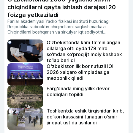
chiqindilarni qayta ishlash darajasi 20
foizga yetkaziladi
Fanlar akademiyasi Yadro fizikasi instituti huzuridagi
Respublika radioaktiv chiqindilarni saqlash markazi
Chiqindilarni boshqarish va sirkulyar iqtisodiyotni
rivojlantirish agentligi tizimiga o‘tkaziladi.
O‘zbekistonda kam ta’minlangan
oilalarga olti oyda 179 mlrd
so‘mdan ko‘proq ijtimoiy keshbek
to‘lab berildi
O'zbekiston ilk bor nufuzli IOI
2026 xalqaro olimpiadasiga
mezbonlik qiladi
Farg‘onada ming yillik devor
qoldiqlari topildi
Toshkentda eshik tirqishidan kirib,
do‘kon kassasini tunagan o‘smir
jinoyat ustida ushlandi