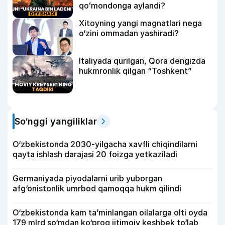
qoʻmondonga aylandi?
Xitoyning yangi magnatlari nega
o‘zini ommadan yashiradi?
Italiyada qurilgan, Qora dengizda
hukmronlik qilgan “Toshkent”
So‘nggi yangiliklar
O‘zbekistonda 2030-yilgacha xavfli chiqindilarni
qayta ishlash darajasi 20 foizga yetkaziladi
Germaniyada piyodalarni urib yuborgan
afg‘onistonlik umrbod qamoqqa hukm qilindi
O‘zbekistonda kam ta’minlangan oilalarga olti oyda
179 mlrd so‘mdan ko‘proq ijtimoiy keshbek to‘lab