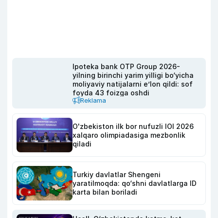
Ipoteka bank OTP Group 2026-
yilning birinchi yarim yilligi bo‘yicha
moliyaviy natijalarni e’lon qildi: sof
foyda 43 foizga oshdi
Reklama
O'zbekiston ilk bor nufuzli IOI 2026
xalqaro olimpiadasiga mezbonlik
qiladi
Turkiy davlatlar Shengeni
yaratilmoqda: qo‘shni davlatlarga ID
karta bilan boriladi