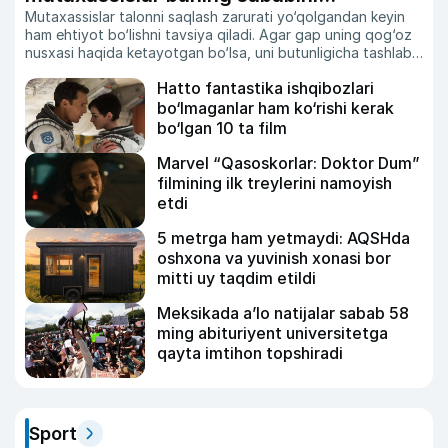
Mutaxassislar talonni saqlash zarurati yo‘qolgandan keyin
tushuntirdi
ham ehtiyot bo‘lishni tavsiya qiladi. Agar gap uning qog‘oz
nusxasi haqida ketayotgan bo‘lsa, uni butunligicha tashlab
yubormagan ma’qul.
Hatto fantastika ishqibozlari
bo‘lmaganlar ham ko‘rishi kerak
bo‘lgan 10 ta film
Marvel “Qasoskorlar: Doktor Dum”
filmining ilk treylerini namoyish
etdi
5 metrga ham yetmaydi: AQSHda
oshxona va yuvinish xonasi bor
mitti uy taqdim etildi
Meksikada a’lo natijalar sabab 58
ming abituriyent universitetga
qayta imtihon topshiradi
Sport