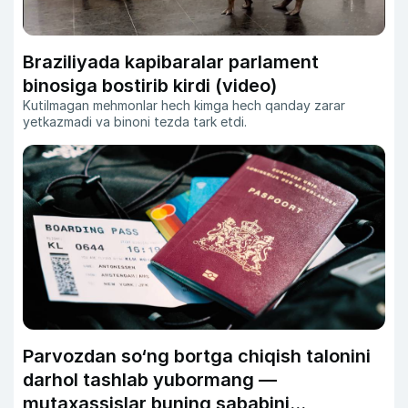
Braziliyada kapibaralar parlament
binosiga bostirib kirdi (video)
Kutilmagan mehmonlar hech kimga hech qanday zarar
yetkazmadi va binoni tezda tark etdi.
Parvozdan so‘ng bortga chiqish talonini
darhol tashlab yubormang —
mutaxassislar buning sababini