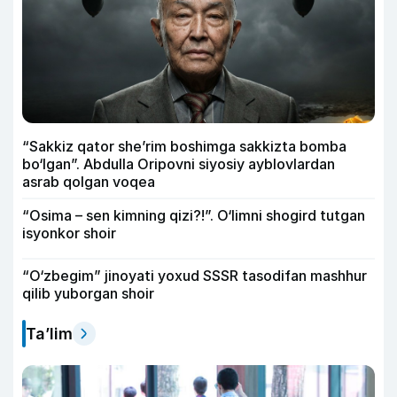
“Sakkiz qator she’rim boshimga sakkizta bomba
bo‘lgan”. Abdulla Oripovni siyosiy ayblovlardan
asrab qolgan voqea
“Osima – sen kimning qizi?!”. O‘limni shogird tutgan
isyonkor shoir
“O‘zbegim” jinoyati yoxud SSSR tasodifan mashhur
qilib yuborgan shoir
Ta’lim