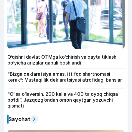
O‘qishni davlat OTMga ko‘chirish va qayta tiklash
bo‘yicha arizalar qabuli boshlandi
“Bizga deklaratsiya emas, ittifoq shartnomasi
kerak”: Mustaqillik deklaratsiyasi atrofidagi bahslar
“O‘lsa o‘laversin. 200 kalla va 400 ta oyoq chiqsa
bo‘ldi”. Jezqozg‘ondan omon qaytgan yozuvchi
qismati
Sayohat