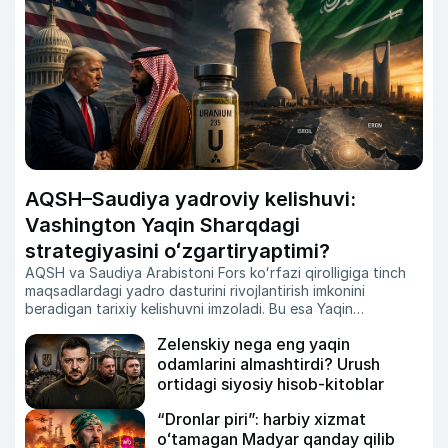
AQSH–Saudiya yadroviy kelishuvi:
Vashington Yaqin Sharqdagi
strategiyasini oʻzgartiryaptimi?
AQSH va Saudiya Arabistoni Fors koʻrfazi qirolligiga tinch
maqsadlardagi yadro dasturini rivojlantirish imkonini
beradigan tarixiy kelishuvni imzoladi.
Bu esa Yaqin
Sharqdagi kuchlar muvozanati va yadroviy xavfsizlik
Zelenskiy nega eng yaqin
masalasida yangi savollarni kun tartibiga olib chiqmoqda.
Zero, Isroil Eronning uranni boyitish dasturini oʻz milliy
odamlarini almashtirdi? Urush
xavfsizligiga tahdid sifatida baholab keladi.
Xoʻsh, nega
ortidagi siyosiy hisob-kitoblar
Vashington endi Ar-Riyodga aynan shunday imkoniyatni
taqdim etmoqda?
“Dronlar piri”: harbiy xizmat
oʻtamagan Madyar qanday qilib