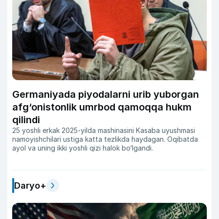
Germaniyada piyodalarni urib yuborgan
afg‘onistonlik umrbod qamoqqa hukm
qilindi
25 yoshli erkak 2025-yilda mashinasini Kasaba uyushmasi
namoyishchilari ustiga katta tezlikda haydagan. Oqibatda
ayol va uning ikki yoshli qizi halok bo‘lgandi.
Daryo+