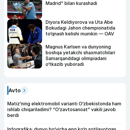
Madrid” bilan kurashadi
Diyora Keldiyorova va Uta Abe
Bokudagi Jahon chempionatida
to‘qnash kelishi mumkin — OAV
Magnus Karlsen va dunyoning
boshqa yetakchi shaxmatchilari
Samarqanddagi olimpiadani
o‘tkazib yuboradi
Avto
Matiz’ning elektromobil varianti O‘zbekistonda ham
ishlab chiqariladimi? “O‘zavtosanoat” vakili javob
berdi
Infografika: dunyo bo‘yicha eng ko‘p sotilayotgan