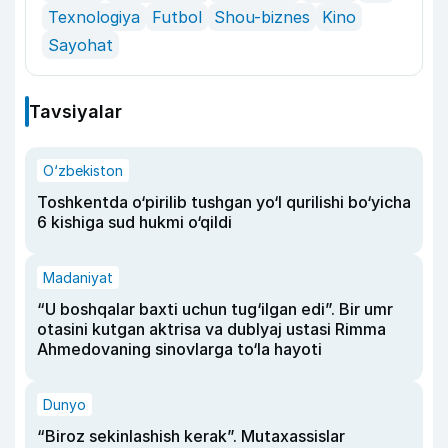
Texnologiya
Futbol
Shou-biznes
Kino
Sayohat
Tavsiyalar
O‘zbekiston
Toshkentda o‘pirilib tushgan yo‘l qurilishi bo‘yicha
6 kishiga sud hukmi o‘qildi
Madaniyat
“U boshqalar baxti uchun tug‘ilgan edi”. Bir umr
otasini kutgan aktrisa va dublyaj ustasi Rimma
Ahmedovaning sinovlarga to‘la hayoti
Dunyo
“Biroz sekinlashish kerak”. Mutaxassislar