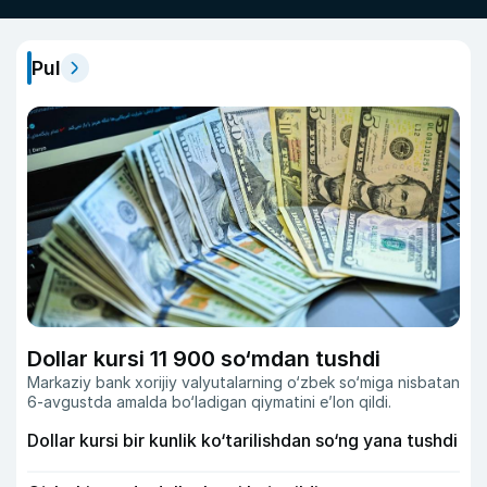
Pul
Dollar kursi 11 900 so‘mdan tushdi
Markaziy bank xorijiy valyutalarning o‘zbek so‘miga nisbatan
6-avgustda amalda bo‘ladigan qiymatini eʼlon qildi.
Dollar kursi bir kunlik ko‘tarilishdan so‘ng yana tushdi