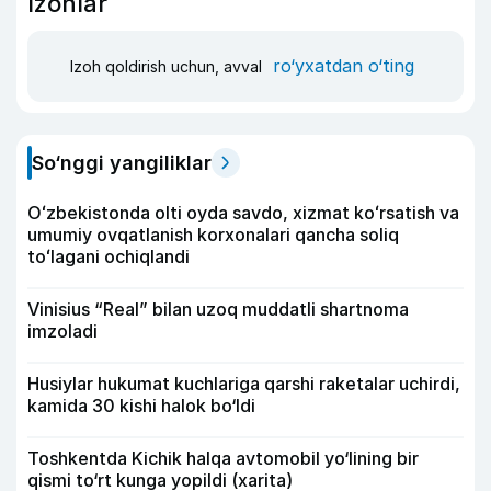
Izohlar
ro‘yxatdan o‘ting
Izoh qoldirish uchun, avval
So‘nggi yangiliklar
Oʻzbekistonda olti oyda savdo, xizmat koʻrsatish va
umumiy ovqatlanish korxonalari qancha soliq
toʻlagani ochiqlandi
Vinisius “Real” bilan uzoq muddatli shartnoma
imzoladi
Husiylar hukumat kuchlariga qarshi raketalar uchirdi,
kamida 30 kishi halok bo‘ldi
Toshkentda Kichik halqa avtomobil yo‘lining bir
qismi to‘rt kunga yopildi (xarita)