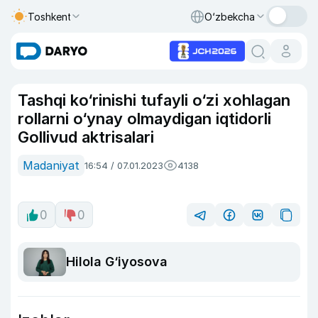
Toshkent
O‘zbekcha
Tashqi ko‘rinishi tufayli o‘zi xohlagan
rollarni o‘ynay olmaydigan iqtidorli
Gollivud aktrisalari
Madaniyat
16:54 / 07.01.2023
4138
0
0
Hilola G‘iyosova