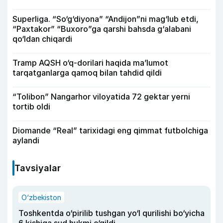
Superliga. “So‘g‘diyona” “Andijon”ni mag‘lub etdi,
“Paxtakor” “Buxoro”ga qarshi bahsda g‘alabani
qo‘ldan chiqardi
Tramp AQSH o‘q-dorilari haqida ma’lumot
tarqatganlarga qamoq bilan tahdid qildi
“Tolibon” Nangarhor viloyatida 72 gektar yerni
tortib oldi
Diomande “Real” tarixidagi eng qimmat futbolchiga
aylandi
Tavsiyalar
O‘zbekiston
Toshkentda o‘pirilib tushgan yo‘l qurilishi bo‘yicha
6 kishiga sud hukmi o‘qildi