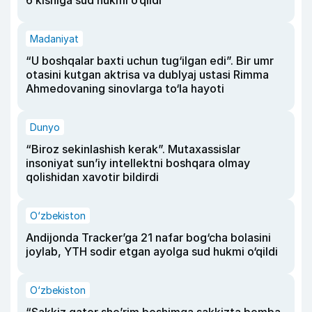
Madaniyat
“U boshqalar baxti uchun tug‘ilgan edi”. Bir umr
otasini kutgan aktrisa va dublyaj ustasi Rimma
Ahmedovaning sinovlarga to‘la hayoti
Dunyo
“Biroz sekinlashish kerak”. Mutaxassislar
insoniyat sun’iy intellektni boshqara olmay
qolishidan xavotir bildirdi
O‘zbekiston
Andijonda Tracker’ga 21 nafar bog‘cha bolasini
joylab, YTH sodir etgan ayolga sud hukmi o‘qildi
O‘zbekiston
“Sakkiz qator she’rim boshimga sakkizta bomba