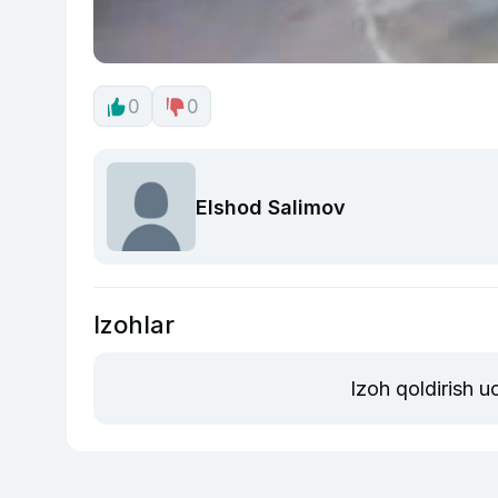
0
0
Elshod Salimov
Izohlar
Izoh qoldirish 