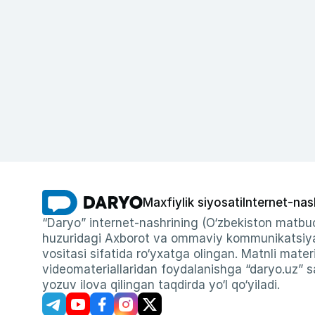
Maxfiylik siyosati
Internet-nas
“Daryo” internet-nashrining (O‘zbekiston matbuo
huzuridagi Axborot va ommaviy kommunikatsiyal
vositasi sifatida ro‘yxatga olingan. Matnli materi
videomateriallaridan foydalanishga “daryo.uz” sa
yozuv ilova qilingan taqdirda yo‘l qo‘yiladi.