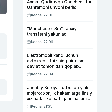
Axmat Qodirovga Checheniston
Qahramoni unvoni berildi
Kecha, 22:31
“Manchester Siti” tarixiy
transferni yakunladi
Kecha, 22:06
Elektromobil xaridi uchun
avtokredit foizining bir qismi
davlat tomonidan qoplab
berilishi mumkin
Kecha, 22:04
Janubiy Koreya futbolida yirik
mojaro: xorijlik hakamlarga jinsiy
xizmatlar ko‘rsatilgani ma’lum
qilindi
Kecha, 21:35