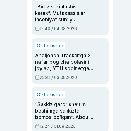
“Biroz sekinlashish
kerak”. Mutaxassislar
insoniyat sun’iy
intellektni boshqara
12:40 / 04.08.2026
olmay qolishidan xavotir
bildirdi
O‘zbekiston
Andijonda Tracker’ga 21
nafar bog‘cha bolasini
joylab, YTH sodir etgan
ayolga sud hukmi o‘qildi
23:41 / 03.08.2026
O‘zbekiston
“Sakkiz qator she’rim
boshimga sakkizta
bomba bo‘lgan”. Abdulla
Oripovni siyosiy
12:24 / 01.08.2026
ayblovlardan asrab