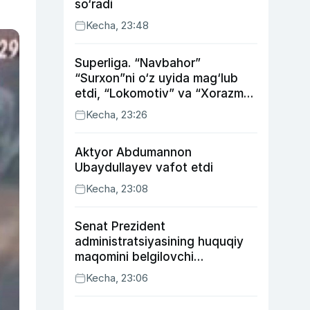
so‘radi
Kecha, 23:48
Superliga. “Navbahor”
“Surxon”ni o‘z uyida mag‘lub
etdi, “Lokomotiv” va “Xorazm”
uyda g‘alaba qozondi
Kecha, 23:26
Aktyor Abdu­mannon
Ubaydullayev vafot etdi
Kecha, 23:08
Senat Prezident
administratsiyasining huquqiy
maqomini belgilovchi
konstitutsiyaviy qonunni
Kecha, 23:06
ma’qulladi