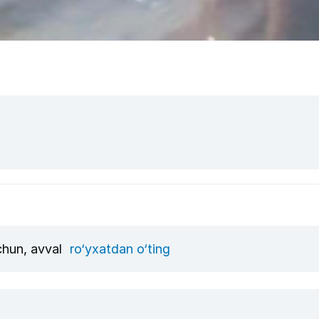
uchun, avval
ro‘yxatdan o‘ting