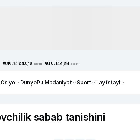
EUR :
RUB :
14 053,18
146,54
so'm
so'm
 Osiyo
Dunyo
Pul
Madaniyat
Sport
Layfstayl
vchilik sabab tanishini