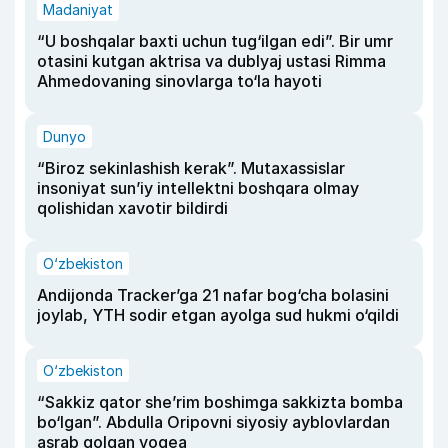
Madaniyat
“U boshqalar baxti uchun tug‘ilgan edi”. Bir umr
otasini kutgan aktrisa va dublyaj ustasi Rimma
Ahmedovaning sinovlarga to‘la hayoti
Dunyo
“Biroz sekinlashish kerak”. Mutaxassislar
insoniyat sun’iy intellektni boshqara olmay
qolishidan xavotir bildirdi
O‘zbekiston
Andijonda Tracker’ga 21 nafar bog‘cha bolasini
joylab, YTH sodir etgan ayolga sud hukmi o‘qildi
O‘zbekiston
“Sakkiz qator she’rim boshimga sakkizta bomba
bo‘lgan”. Abdulla Oripovni siyosiy ayblovlardan
asrab qolgan voqea