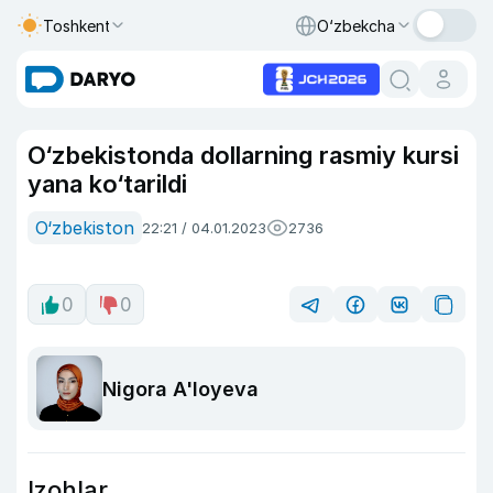
Toshkent
O‘zbekcha
O‘zbekistonda dollarning rasmiy kursi
yana ko‘tarildi
O‘zbekiston
22:21 / 04.01.2023
2736
0
0
Nigora A'loyeva
Izohlar