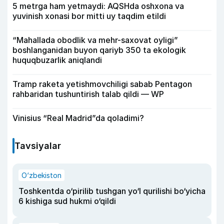
5 metrga ham yetmaydi: AQSHda oshxona va
yuvinish xonasi bor mitti uy taqdim etildi
“Mahallada obodlik va mehr-saxovat oyligi”
boshlanganidan buyon qariyb 350 ta ekologik
huquqbuzarlik aniqlandi
Tramp raketa yetishmovchiligi sabab Pentagon
rahbaridan tushuntirish talab qildi — WP
Vinisius “Real Madrid”da qoladimi?
Tavsiyalar
O‘zbekiston
Toshkentda o‘pirilib tushgan yo‘l qurilishi bo‘yicha
6 kishiga sud hukmi o‘qildi