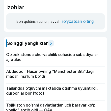
Izohlar
ro‘yxatdan o‘ting
Izoh qoldirish uchun, avval
So‘nggi yangiliklar
O‘zbekistonda chorvachilik sohasida subsidiyalar
ajratiladi
Abduqodir Husanovning “Manchester Siti”dagi
maoshi ma’lum bo‘ldi
Tailandda o‘quvchi maktabda otishma uyushtirdi,
qurbonlar bor (foto)
Tojikiston qo‘shni davlatlardan uch baravar ko‘p
yonilg‘i sotib oldi — OAV