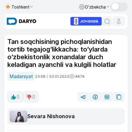
Toshkent
O‘zbekcha
Tan soqchisining pichoqlanishidan
tortib tegajog‘likkacha: to‘ylarda
o‘zbekistonlik xonandalar duch
keladigan ayanchli va kulgili holatlar
Madaniyat
23:58 / 03.01.2023
4876
0
0
Sevara Nishonova