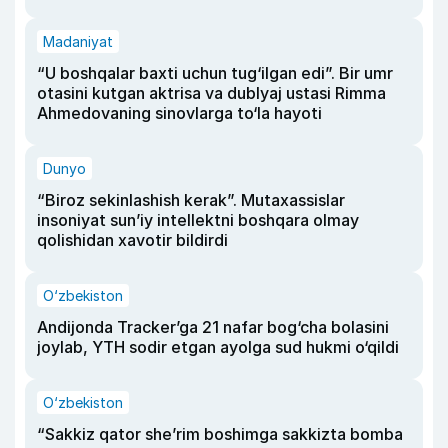
Madaniyat
“U boshqalar baxti uchun tug‘ilgan edi”. Bir umr
otasini kutgan aktrisa va dublyaj ustasi Rimma
Ahmedovaning sinovlarga to‘la hayoti
Dunyo
“Biroz sekinlashish kerak”. Mutaxassislar
insoniyat sun’iy intellektni boshqara olmay
qolishidan xavotir bildirdi
O‘zbekiston
Andijonda Tracker’ga 21 nafar bog‘cha bolasini
joylab, YTH sodir etgan ayolga sud hukmi o‘qildi
O‘zbekiston
“Sakkiz qator she’rim boshimga sakkizta bomba