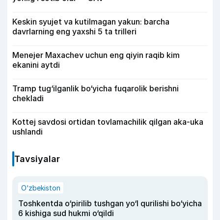
Keskin syujet va kutilmagan yakun: barcha
davrlarning eng yaxshi 5 ta trilleri
Menejer Maxachev uchun eng qiyin raqib kim
ekanini aytdi
Tramp tug‘ilganlik bo‘yicha fuqarolik berishni
chekladi
Kottej savdosi ortidan tovlamachilik qilgan aka-uka
ushlandi
Tavsiyalar
O‘zbekiston
Toshkentda o‘pirilib tushgan yo‘l qurilishi bo‘yicha
6 kishiga sud hukmi o‘qildi