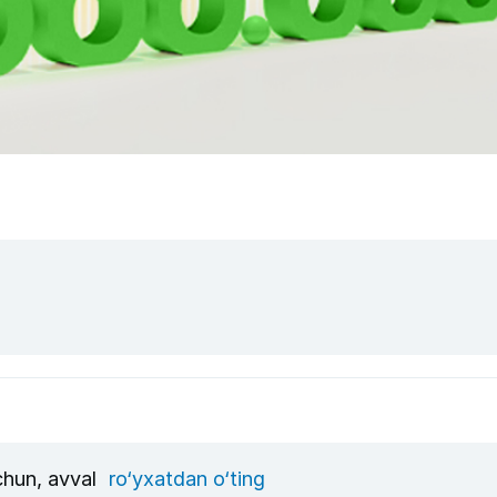
uchun, avval
ro‘yxatdan o‘ting