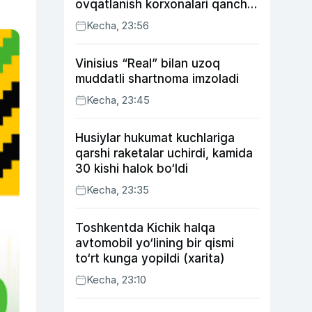
ovqatlanish korxonalari qancha
soliq toʻlagani ochiqlandi
Kecha, 23:56
Vinisius “Real” bilan uzoq
muddatli shartnoma imzoladi
Kecha, 23:45
Husiylar hukumat kuchlariga
qarshi raketalar uchirdi, kamida
30 kishi halok bo‘ldi
Kecha, 23:35
Toshkentda Kichik halqa
avtomobil yo‘lining bir qismi
to‘rt kunga yopildi (xarita)
Kecha, 23:10