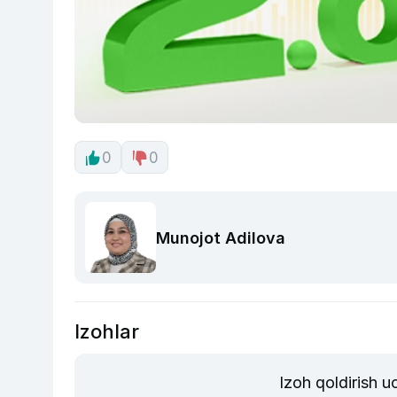
0
0
Munojot Adilova
Izohlar
Izoh qoldirish 