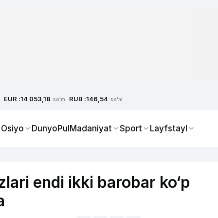
EUR :
RUB :
14 053,18
146,54
so'm
so'm
 Osiyo
Dunyo
Pul
Madaniyat
Sport
Layfstayl
lari endi ikki barobar ko‘p
a