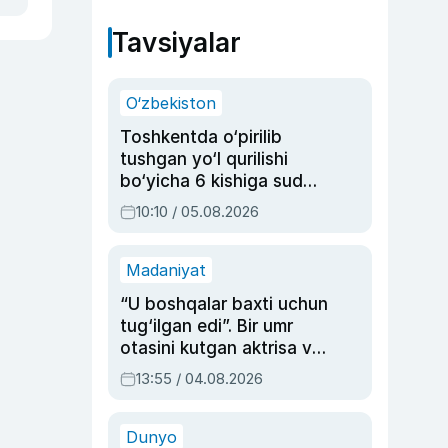
Tavsiyalar
O‘zbekiston
Toshkentda o‘pirilib
tushgan yo‘l qurilishi
bo‘yicha 6 kishiga sud
hukmi o‘qildi
10:10 / 05.08.2026
Madaniyat
“U boshqalar baxti uchun
tug‘ilgan edi”. Bir umr
otasini kutgan aktrisa va
dublyaj ustasi Rimma
13:55 / 04.08.2026
Ahmedovaning
sinovlarga to‘la hayoti
Dunyo