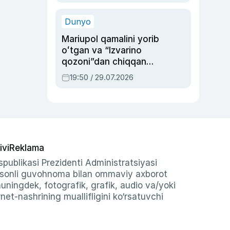
qolgan voqea
Dunyo
Mariupol qamalini yorib
oʻtgan va “Izvarino
qozoni”dan chiqqan
qahramon — Ukraina
19:50 / 29.07.2026
armiyasi bosh
qoʻmondoni Drapatiy
haqida
ivi
Reklama
publikasi Prezidenti Administratsiyasi
-sonli guvohnoma bilan ommaviy axborot
shuningdek, fotografik, grafik, audio va/yoki
et-nashrining muallifligini ko‘rsatuvchi