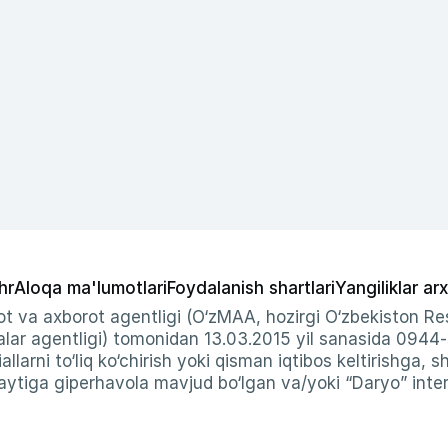
hr
Aloqa ma'lumotlari
Foydalanish shartlari
Yangiliklar arx
t va axborot agentligi (O‘zMAA, hozirgi O‘zbekiston Res
ar agentligi) tomonidan 13.03.2015 yil sanasida 0944
allarni to‘liq ko‘chirish yoki qisman iqtibos keltirishga, 
ytiga giperhavola mavjud bo‘lgan va/yoki “Daryo” intern