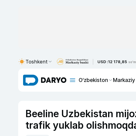
Toshkent
USD :
12 178,85
so'm
O‘zbekiston
Markaziy
Beeline Uzbekistan mijoz
trafik yuklab olishmoqd