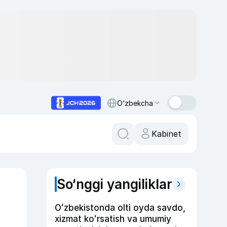
O‘zbekcha
Kabinet
So‘nggi yangiliklar
Oʻzbekistonda olti oyda savdo,
xizmat koʻrsatish va umumiy