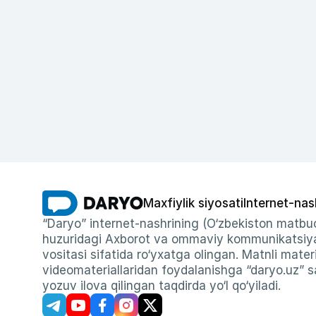
Maxfiylik siyosati
Internet-nas
“Daryo” internet-nashrining (O‘zbekiston matbuo
huzuridagi Axborot va ommaviy kommunikatsiyal
vositasi sifatida ro‘yxatga olingan. Matnli materi
videomateriallaridan foydalanishga “daryo.uz” sa
yozuv ilova qilingan taqdirda yo‘l qo‘yiladi.