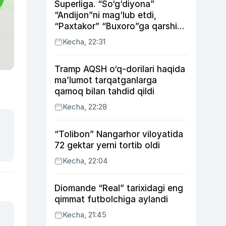
Superliga. “So‘g‘diyona”
“Andijon”ni mag‘lub etdi,
“Paxtakor” “Buxoro”ga qarshi
bahsda g‘alabani qo‘ldan
Kecha, 22:31
chiqardi
Tramp AQSH o‘q-dorilari haqida
ma’lumot tarqatganlarga
qamoq bilan tahdid qildi
Kecha, 22:28
“Tolibon” Nangarhor viloyatida
72 gektar yerni tortib oldi
Kecha, 22:04
Diomande “Real” tarixidagi eng
qimmat futbolchiga aylandi
Kecha, 21:45