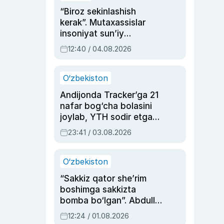
“Biroz sekinlashish
kerak”. Mutaxassislar
insoniyat sun’iy
intellektni boshqara
12:40 / 04.08.2026
olmay qolishidan xavotir
bildirdi
O‘zbekiston
Andijonda Tracker’ga 21
nafar bog‘cha bolasini
joylab, YTH sodir etgan
ayolga sud hukmi o‘qildi
23:41 / 03.08.2026
O‘zbekiston
“Sakkiz qator she’rim
boshimga sakkizta
bomba bo‘lgan”. Abdulla
Oripovni siyosiy
12:24 / 01.08.2026
ayblovlardan asrab