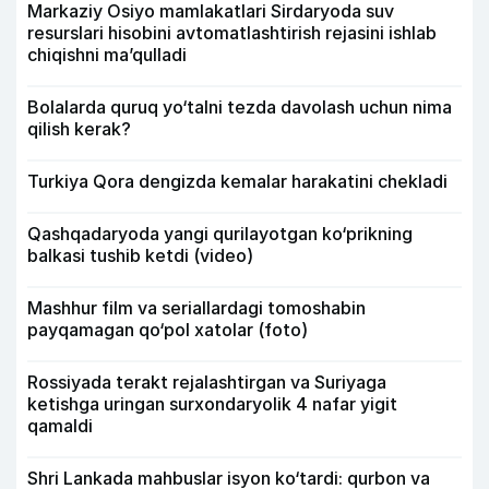
Markaziy Osiyo mamlakatlari Sirdaryoda suv
resurslari hisobini avtomatlashtirish rejasini ishlab
chiqishni ma’qulladi
Bolalarda quruq yo‘talni tezda davolash uchun nima
qilish kerak?
Turkiya Qora dengizda kemalar harakatini chekladi
Qashqadaryoda yangi qurilayotgan ko‘prikning
balkasi tushib ketdi (video)
Mashhur film va seriallardagi tomoshabin
payqamagan qo‘pol xatolar (foto)
Rossiyada terakt rejalashtirgan va Suriyaga
ketishga uringan surxondaryolik 4 nafar yigit
qamaldi
Shri Lankada mahbuslar isyon ko‘tardi: qurbon va