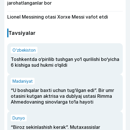
jarohatlanganlar bor
Lionel Messining otasi Xorxe Messi vafot etdi
Tavsiyalar
O‘zbekiston
Toshkentda o‘pirilib tushgan yo‘l qurilishi bo‘yicha
6 kishiga sud hukmi o‘qildi
Madaniyat
“U boshqalar baxti uchun tug‘ilgan edi”. Bir umr
otasini kutgan aktrisa va dublyaj ustasi Rimma
Ahmedovaning sinovlarga to‘la hayoti
Dunyo
“Biroz sekinlashish kerak”. Mutaxassislar