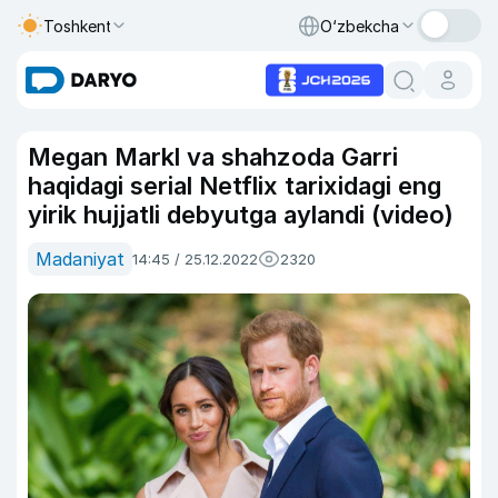
Toshkent
O‘zbekcha
Megan Markl va shahzoda Garri
haqidagi serial Netflix tarixidagi eng
yirik hujjatli debyutga aylandi (video)
Madaniyat
14:45 / 25.12.2022
2320