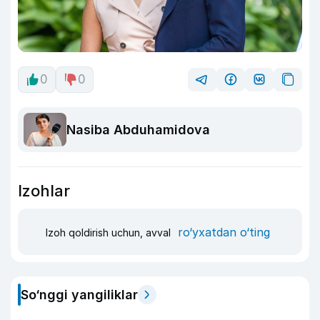
0
0
Nasiba Abduhamidova
Izohlar
ro‘yxatdan o‘ting
Izoh qoldirish uchun, avval
So‘nggi yangiliklar