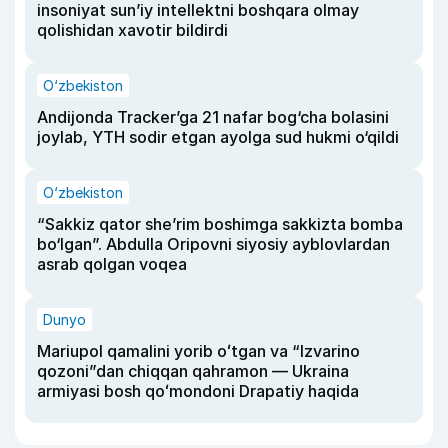
insoniyat sun’iy intellektni boshqara olmay
qolishidan xavotir bildirdi
O‘zbekiston
Andijonda Tracker’ga 21 nafar bog‘cha bolasini
joylab, YTH sodir etgan ayolga sud hukmi o‘qildi
O‘zbekiston
“Sakkiz qator she’rim boshimga sakkizta bomba
bo‘lgan”. Abdulla Oripovni siyosiy ayblovlardan
asrab qolgan voqea
Dunyo
Mariupol qamalini yorib oʻtgan va “Izvarino
qozoni”dan chiqqan qahramon — Ukraina
armiyasi bosh qoʻmondoni Drapatiy haqida