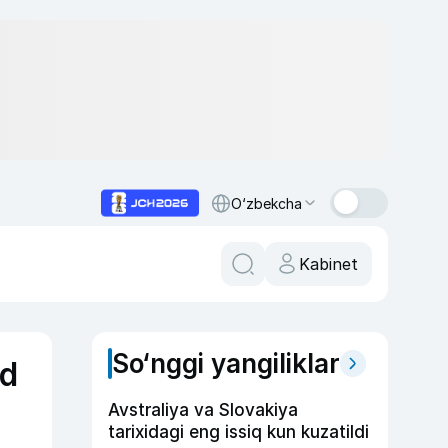
O‘zbekcha
Kabinet
So‘nggi yangiliklar
id
Avstraliya va Slovakiya
tarixidagi eng issiq kun kuzatildi