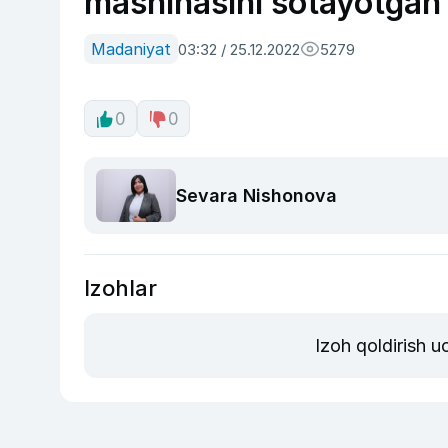
mashinasini sotayotga
Madaniyat
03:32 / 25.12.2022
5279
0
0
Sevara Nishonova
Izohlar
Izoh qoldirish 