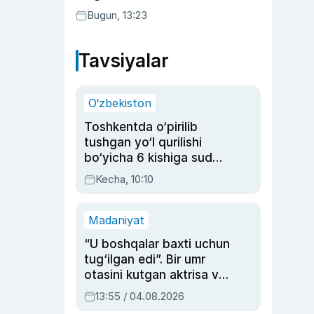
Bugun, 13:23
Tavsiyalar
O‘zbekiston
Toshkentda o‘pirilib
tushgan yo‘l qurilishi
bo‘yicha 6 kishiga sud
hukmi o‘qildi
Kecha, 10:10
Madaniyat
“U boshqalar baxti uchun
tug‘ilgan edi”. Bir umr
otasini kutgan aktrisa va
dublyaj ustasi Rimma
13:55 / 04.08.2026
Ahmedovaning