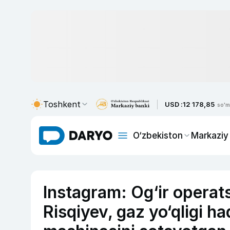
Toshkent
USD :
12 178,85
so'm
O‘zbekiston
Markaziy
Instagram: Og‘ir operat
Risqiyev, gaz yo‘qligi h