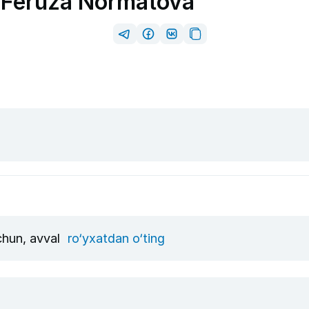
n Feruza Normatova
uchun, avval
ro‘yxatdan o‘ting