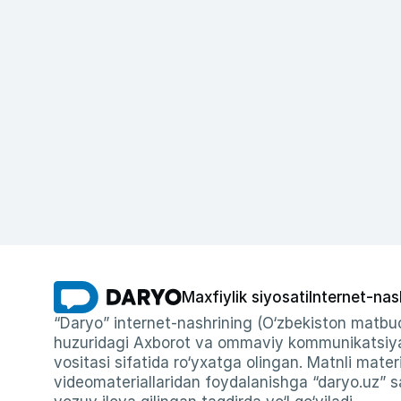
Maxfiylik siyosati
Internet-nas
“Daryo” internet-nashrining (O‘zbekiston matbuo
huzuridagi Axborot va ommaviy kommunikatsiyal
vositasi sifatida ro‘yxatga olingan. Matnli materi
videomateriallaridan foydalanishga “daryo.uz” sa