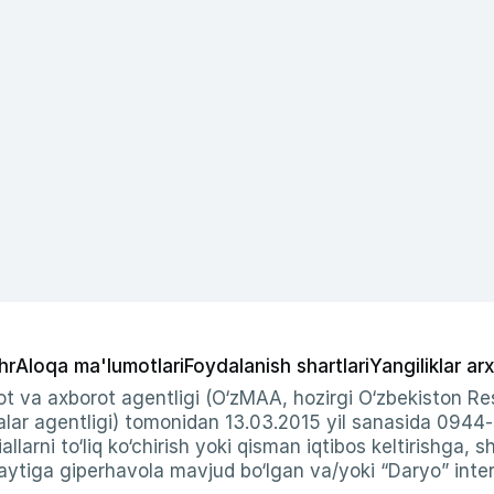
hr
Aloqa ma'lumotlari
Foydalanish shartlari
Yangiliklar arx
t va axborot agentligi (O‘zMAA, hozirgi O‘zbekiston Res
ar agentligi) tomonidan 13.03.2015 yil sanasida 0944
allarni to‘liq ko‘chirish yoki qisman iqtibos keltirishga, 
ytiga giperhavola mavjud bo‘lgan va/yoki “Daryo” intern