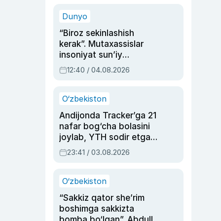
sinovlarga to‘la hayoti
Dunyo
“Biroz sekinlashish
kerak”. Mutaxassislar
insoniyat sun’iy
intellektni boshqara
12:40 / 04.08.2026
olmay qolishidan xavotir
bildirdi
O‘zbekiston
Andijonda Tracker’ga 21
nafar bog‘cha bolasini
joylab, YTH sodir etgan
ayolga sud hukmi o‘qildi
23:41 / 03.08.2026
O‘zbekiston
“Sakkiz qator she’rim
boshimga sakkizta
bomba bo‘lgan”. Abdulla