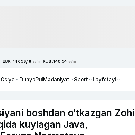
EUR :
RUB :
14 053,18
146,54
so'm
so'm
 Osiyo
Dunyo
Pul
Madaniyat
Sport
Layfstayl
siyani boshdan o‘tkazgan Zoh
aqida kuylagan Java,