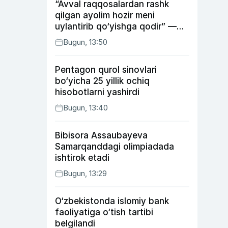
“Avval raqqosalardan rashk
qilgan ayolim hozir meni
uylantirib qo‘yishga qodir” —
Anvar Sobirov davlat ishidagi
Bugun, 13:50
faoliyati va o‘g‘il tarbiyasidagi
xatosi haqida gapirdi
Pentagon qurol sinovlari
bo‘yicha 25 yillik ochiq
hisobotlarni yashirdi
Bugun, 13:40
Bibisora Assaubayeva
Samarqanddagi olimpiadada
ishtirok etadi
Bugun, 13:29
O‘zbekistonda islomiy bank
faoliyatiga o‘tish tartibi
belgilandi