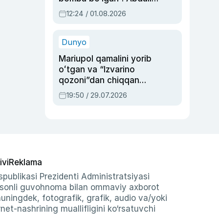
Oripovni siyosiy
12:24 / 01.08.2026
ayblovlardan asrab
qolgan voqea
Dunyo
Mariupol qamalini yorib
oʻtgan va “Izvarino
qozoni”dan chiqqan
qahramon — Ukraina
19:50 / 29.07.2026
armiyasi bosh
qoʻmondoni Drapatiy
haqida
ivi
Reklama
publikasi Prezidenti Administratsiyasi
-sonli guvohnoma bilan ommaviy axborot
shuningdek, fotografik, grafik, audio va/yoki
et-nashrining muallifligini ko‘rsatuvchi