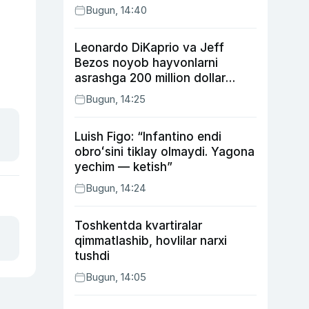
Bugun, 14:40
Leonardo DiKaprio va Jeff
Bezos noyob hayvonlarni
asrashga 200 million dollar
ajratdi
Bugun, 14:25
Luish Figo: “Infantino endi
obroʻsini tiklay olmaydi. Yagona
yechim — ketish”
Bugun, 14:24
Toshkentda kvartiralar
qimmatlashib, hovlilar narxi
tushdi
Bugun, 14:05