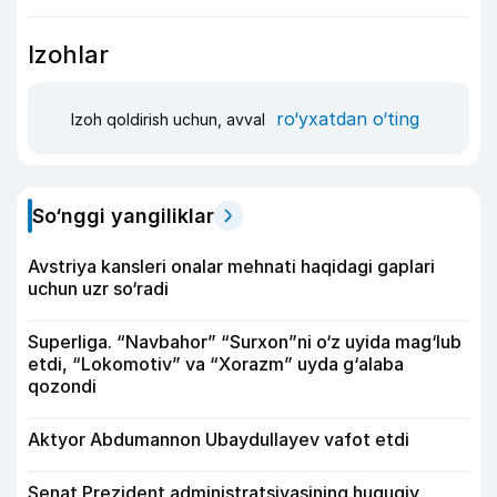
Izohlar
ro‘yxatdan o‘ting
Izoh qoldirish uchun, avval
So‘nggi yangiliklar
Avstriya kansleri onalar mehnati haqidagi gaplari
uchun uzr so‘radi
Superliga. “Navbahor” “Surxon”ni o‘z uyida mag‘lub
etdi, “Lokomotiv” va “Xorazm” uyda g‘alaba
qozondi
Aktyor Abdu­mannon Ubaydullayev vafot etdi
Senat Prezident administratsiyasining huquqiy