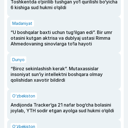
Toshkentda o‘pirilib tushgan yo‘l qurilishi bo‘yicha
6 kishiga sud hukmi o‘qildi
Madaniyat
“U boshqalar baxti uchun tug‘ilgan edi”. Bir umr
otasini kutgan aktrisa va dublyaj ustasi Rimma
Ahmedovaning sinovlarga to‘la hayoti
Dunyo
“Biroz sekinlashish kerak”. Mutaxassislar
insoniyat sun’iy intellektni boshqara olmay
qolishidan xavotir bildirdi
O‘zbekiston
Andijonda Tracker’ga 21 nafar bog‘cha bolasini
joylab, YTH sodir etgan ayolga sud hukmi o‘qildi
O‘zbekiston