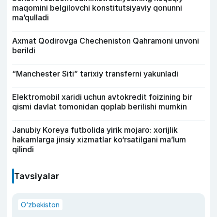
maqomini belgilovchi konstitutsiyaviy qonunni
ma’qulladi
Axmat Qodirovga Checheniston Qahramoni unvoni
berildi
“Manchester Siti” tarixiy transferni yakunladi
Elektromobil xaridi uchun avtokredit foizining bir
qismi davlat tomonidan qoplab berilishi mumkin
Janubiy Koreya futbolida yirik mojaro: xorijlik
hakamlarga jinsiy xizmatlar ko‘rsatilgani ma’lum
qilindi
Tavsiyalar
O‘zbekiston