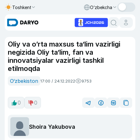
Toshkent
O‘zbekcha
Oliy va o‘rta maxsus ta’lim vazirligi
negizida Oliy ta’lim, fan va
innovatsiyalar vazirligi tashkil
etilmoqda
O‘zbekiston
17:00 / 24.12.2022
9753
0
0
Shoira Yakubova