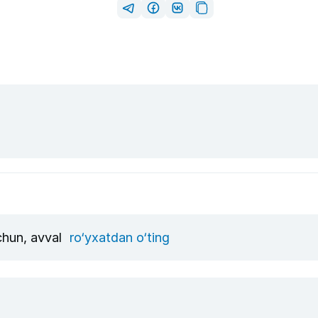
uchun, avval
ro‘yxatdan o‘ting