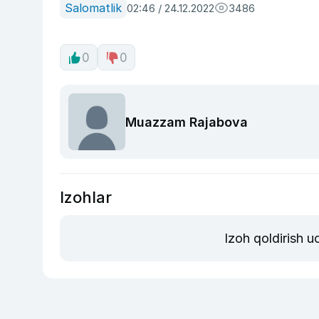
Salomatlik
02:46 / 24.12.2022
3486
0
0
Muazzam Rajabova
Izohlar
Izoh qoldirish 