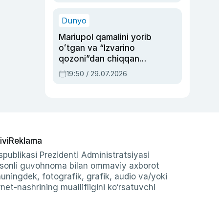
qolgan voqea
Dunyo
Mariupol qamalini yorib
oʻtgan va “Izvarino
qozoni”dan chiqqan
qahramon — Ukraina
19:50 / 29.07.2026
armiyasi bosh
qoʻmondoni Drapatiy
haqida
ivi
Reklama
publikasi Prezidenti Administratsiyasi
-sonli guvohnoma bilan ommaviy axborot
shuningdek, fotografik, grafik, audio va/yoki
et-nashrining muallifligini ko‘rsatuvchi