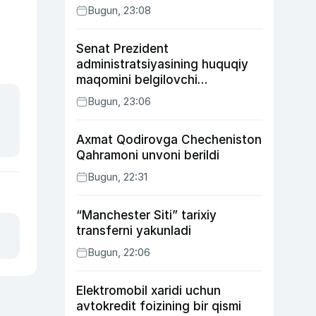
Bugun, 23:08
Senat Prezident
administratsiyasining huquqiy
maqomini belgilovchi
konstitutsiyaviy qonunni
Bugun, 23:06
ma’qulladi
Axmat Qodirovga Checheniston
Qahramoni unvoni berildi
Bugun, 22:31
“Manchester Siti” tarixiy
transferni yakunladi
Bugun, 22:06
Elektromobil xaridi uchun
avtokredit foizining bir qismi