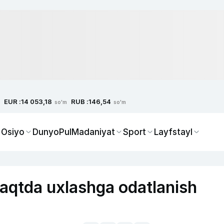
EUR :
RUB :
14 053,18
146,54
so'm
so'm
 Osiyo
Dunyo
Pul
Madaniyat
Sport
Layfstayl
vaqtda uxlashga odatlanish