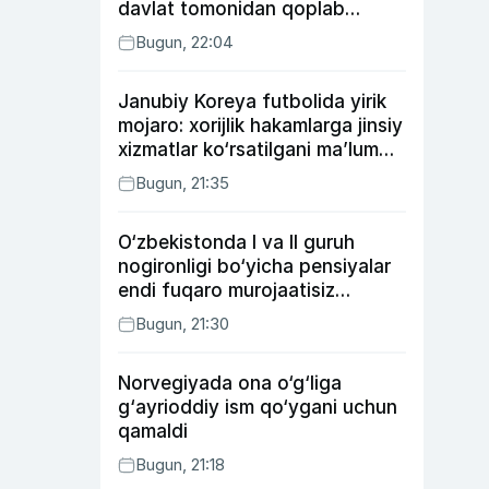
davlat tomonidan qoplab
berilishi mumkin
Bugun, 22:04
Janubiy Koreya futbolida yirik
mojaro: xorijlik hakamlarga jinsiy
xizmatlar ko‘rsatilgani ma’lum
qilindi
Bugun, 21:35
O‘zbekistonda I va II guruh
nogironligi bo‘yicha pensiyalar
endi fuqaro murojaatisiz
tayinlanishi mumkin
Bugun, 21:30
Norvegiyada ona o‘g‘liga
g‘ayrioddiy ism qo‘ygani uchun
qamaldi
Bugun, 21:18