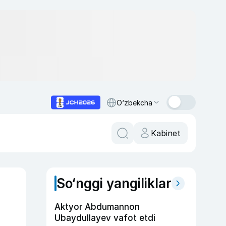
O‘zbekcha
Kabinet
So‘nggi yangiliklar
Aktyor Abdu­mannon
Ubaydullayev vafot etdi