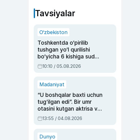
Tavsiyalar
O‘zbekiston
Toshkentda o‘pirilib
tushgan yo‘l qurilishi
bo‘yicha 6 kishiga sud
hukmi o‘qildi
10:10 / 05.08.2026
Madaniyat
“U boshqalar baxti uchun
tug‘ilgan edi”. Bir umr
otasini kutgan aktrisa va
dublyaj ustasi Rimma
13:55 / 04.08.2026
Ahmedovaning
sinovlarga to‘la hayoti
Dunyo