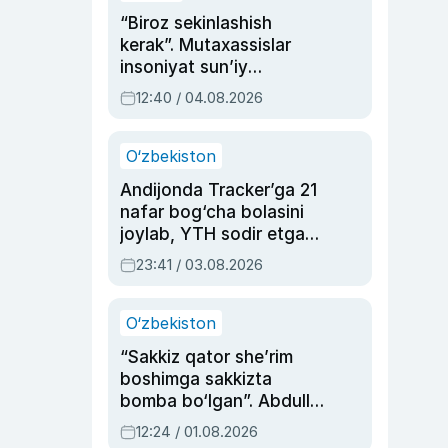
“Biroz sekinlashish
kerak”. Mutaxassislar
insoniyat sun’iy
intellektni boshqara
12:40 / 04.08.2026
olmay qolishidan xavotir
bildirdi
O‘zbekiston
Andijonda Tracker’ga 21
nafar bog‘cha bolasini
joylab, YTH sodir etgan
ayolga sud hukmi o‘qildi
23:41 / 03.08.2026
O‘zbekiston
“Sakkiz qator she’rim
boshimga sakkizta
bomba bo‘lgan”. Abdulla
Oripovni siyosiy
12:24 / 01.08.2026
ayblovlardan asrab