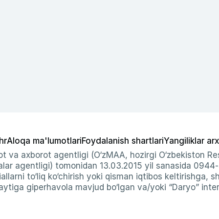
hr
Aloqa ma'lumotlari
Foydalanish shartlari
Yangiliklar arx
t va axborot agentligi (O‘zMAA, hozirgi O‘zbekiston Res
ar agentligi) tomonidan 13.03.2015 yil sanasida 0944
allarni to‘liq ko‘chirish yoki qisman iqtibos keltirishga, 
ytiga giperhavola mavjud bo‘lgan va/yoki “Daryo” intern