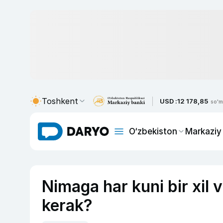
Toshkent
USD :
12 178,85
so'm
O‘zbekiston
Markaziy
Nimaga har kuni bir xil 
kerak?