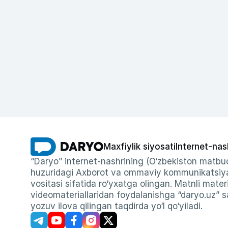
Maxfiylik siyosati
Internet-nas
“Daryo” internet-nashrining (O‘zbekiston matbuo
huzuridagi Axborot va ommaviy kommunikatsiyal
vositasi sifatida ro‘yxatga olingan. Matnli materi
videomateriallaridan foydalanishga “daryo.uz” sa
yozuv ilova qilingan taqdirda yo‘l qo‘yiladi.