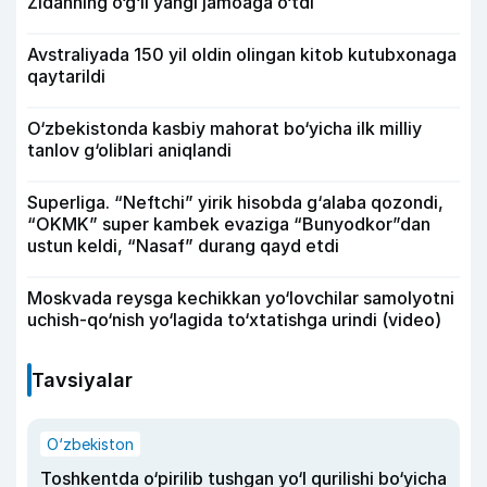
Zidanning o‘g‘li yangi jamoaga o‘tdi
Avstraliyada 150 yil oldin olingan kitob kutubxonaga
qaytarildi
O‘zbekistonda kasbiy mahorat bo‘yicha ilk milliy
tanlov g‘oliblari aniqlandi
Superliga. “Neftchi” yirik hisobda g‘alaba qozondi,
“OKMK” super kambek evaziga “Bunyodkor”dan
ustun keldi, “Nasaf” durang qayd etdi
Moskvada reysga kechikkan yo‘lovchilar samolyotni
uchish-qo‘nish yo‘lagida to‘xtatishga urindi (video)
Tavsiyalar
O‘zbekiston
Toshkentda o‘pirilib tushgan yo‘l qurilishi bo‘yicha