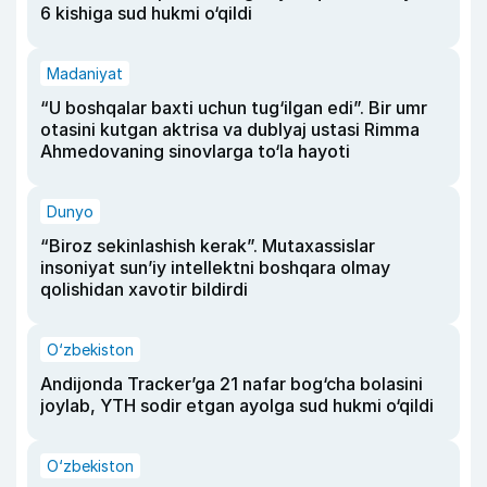
6 kishiga sud hukmi o‘qildi
Madaniyat
“U boshqalar baxti uchun tug‘ilgan edi”. Bir umr
otasini kutgan aktrisa va dublyaj ustasi Rimma
Ahmedovaning sinovlarga to‘la hayoti
Dunyo
“Biroz sekinlashish kerak”. Mutaxassislar
insoniyat sun’iy intellektni boshqara olmay
qolishidan xavotir bildirdi
O‘zbekiston
Andijonda Tracker’ga 21 nafar bog‘cha bolasini
joylab, YTH sodir etgan ayolga sud hukmi o‘qildi
O‘zbekiston