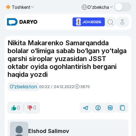
Toshkent
O‘zbekcha
Nikita Makarenko Samarqandda
bolalar o‘limiga sabab bo‘lgan yo‘talga
qarshi siroplar yuzasidan JSST
oktabr oyida ogohlantirish bergani
haqida yozdi
O‘zbekiston
00:22 / 24.12.2022
3870
0
0
Elshod Salimov