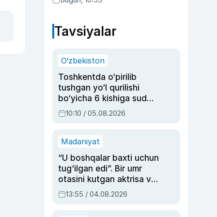
Tavsiyalar
O‘zbekiston
Toshkentda o‘pirilib
tushgan yo‘l qurilishi
bo‘yicha 6 kishiga sud
hukmi o‘qildi
10:10 / 05.08.2026
Madaniyat
“U boshqalar baxti uchun
tug‘ilgan edi”. Bir umr
otasini kutgan aktrisa va
dublyaj ustasi Rimma
13:55 / 04.08.2026
Ahmedovaning
sinovlarga to‘la hayoti