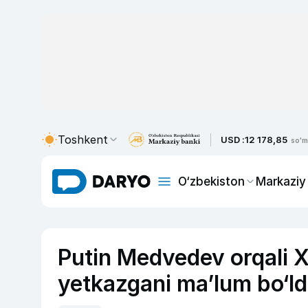
Toshkent
USD :
12 178,85
so'm
O‘zbekiston
Markaziy
Putin Medvedev orqali X
yetkazgani ma’lum bo‘ld