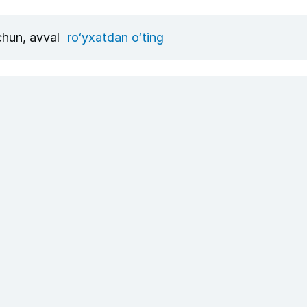
uchun, avval
ro‘yxatdan o‘ting