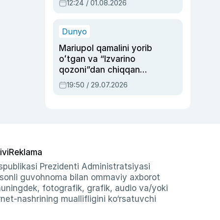
12:24 / 01.08.2026
ayblovlardan asrab
qolgan voqea
Dunyo
Mariupol qamalini yorib
oʻtgan va “Izvarino
qozoni”dan chiqqan
qahramon — Ukraina
19:50 / 29.07.2026
armiyasi bosh
qoʻmondoni Drapatiy
haqida
ivi
Reklama
publikasi Prezidenti Administratsiyasi
-sonli guvohnoma bilan ommaviy axborot
shuningdek, fotografik, grafik, audio va/yoki
et-nashrining muallifligini ko‘rsatuvchi