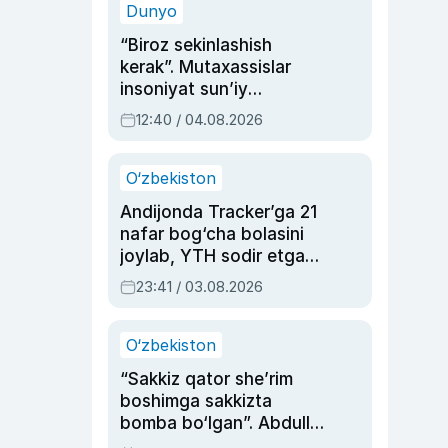
Dunyo
“Biroz sekinlashish
kerak”. Mutaxassislar
insoniyat sun’iy
intellektni boshqara
12:40 / 04.08.2026
olmay qolishidan xavotir
bildirdi
O‘zbekiston
Andijonda Tracker’ga 21
nafar bog‘cha bolasini
joylab, YTH sodir etgan
ayolga sud hukmi o‘qildi
23:41 / 03.08.2026
O‘zbekiston
“Sakkiz qator she’rim
boshimga sakkizta
bomba bo‘lgan”. Abdulla
Oripovni siyosiy