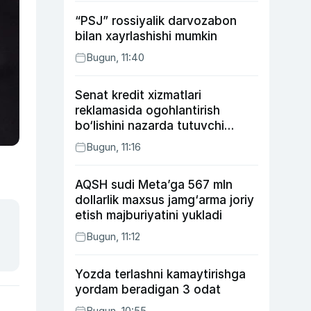
“PSJ” rossiyalik darvozabon
bilan xayrlashishi mumkin
Bugun, 11:40
Senat kredit xizmatlari
reklamasida ogohlantirish
bo‘lishini nazarda tutuvchi
qonunni ma’qulladi
Bugun, 11:16
AQSH sudi Meta’ga 567 mln
dollarlik maxsus jamg‘arma joriy
etish majburiyatini yukladi
Bugun, 11:12
Yozda terlashni kamaytirishga
yordam beradigan 3 odat
Bugun, 10:55