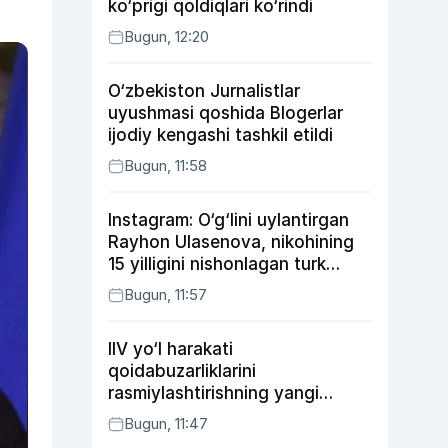
ko‘prigi qoldiqlari ko‘rindi
Bugun, 12:20
O‘zbekiston Jurnalistlar
uyushmasi qoshida Blogerlar
ijodiy kengashi tashkil etildi
Bugun, 11:58
Instagram: O‘g‘lini uylantirgan
Rayhon Ulasenova, nikohining
15 yilligini nishonlagan turk
aktyorlari va Kamelot qasriga
Bugun, 11:57
sayohat qilgan Zebo Rahimova
IIV yo‘l harakati
qoidabuzarliklarini
rasmiylashtirishning yangi
tartibini taklif qildi
Bugun, 11:47