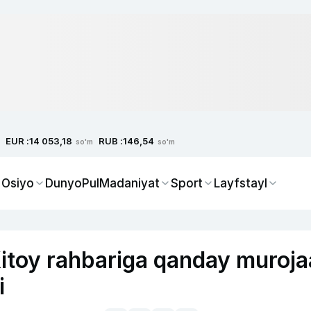
EUR :
RUB :
14 053,18
146,54
so'm
so'm
 Osiyo
Dunyo
Pul
Madaniyat
Sport
Layfstayl
itoy rahbariga qanday muroja
i