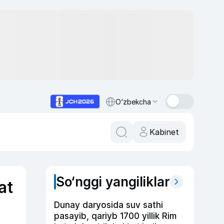
O‘zbekcha
Kabinet
So‘nggi yangiliklar
at
Dunay daryosida suv sathi
pasayib, qariyb 1700 yillik Rim