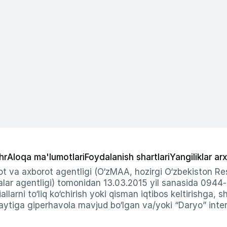
hr
Aloqa ma'lumotlari
Foydalanish shartlari
Yangiliklar arx
t va axborot agentligi (O‘zMAA, hozirgi O‘zbekiston Res
ar agentligi) tomonidan 13.03.2015 yil sanasida 0944
allarni to‘liq ko‘chirish yoki qisman iqtibos keltirishga, 
ytiga giperhavola mavjud bo‘lgan va/yoki “Daryo” intern