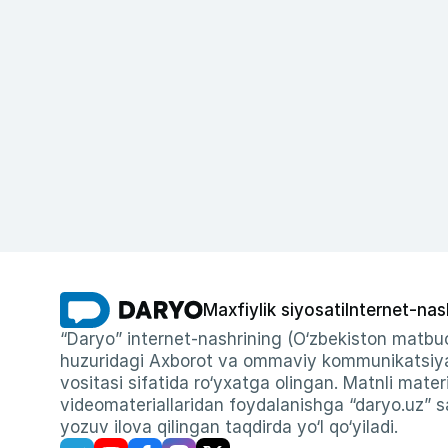
Maxfiylik siyosati
Internet-nas
“Daryo” internet-nashrining (O‘zbekiston matbuo
huzuridagi Axborot va ommaviy kommunikatsiyal
vositasi sifatida ro‘yxatga olingan. Matnli materi
videomateriallaridan foydalanishga “daryo.uz” sa
yozuv ilova qilingan taqdirda yo‘l qo‘yiladi.