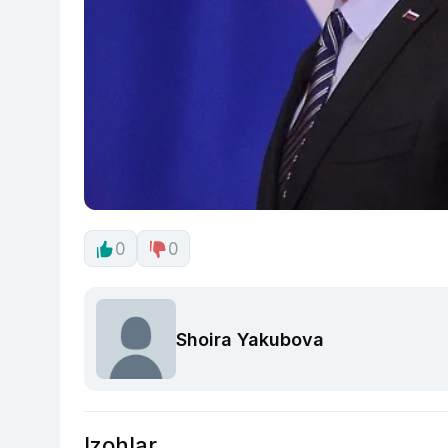
0
0
Shoira Yakubova
Izohlar