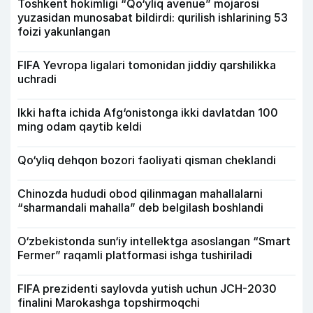
Toshkent hokimligi “Qo‘yliq avenue” mojarosi
yuzasidan munosabat bildirdi: qurilish ishlarining 53
foizi yakunlangan
FIFA Yevropa ligalari tomonidan jiddiy qarshilikka
uchradi
Ikki hafta ichida Afg‘onistonga ikki davlatdan 100
ming odam qaytib keldi
Qo‘yliq dehqon bozori faoliyati qisman cheklandi
Chinozda hududi obod qilinmagan mahallalarni
“sharmandali mahalla” deb belgilash boshlandi
O‘zbekistonda sun‘iy intellektga asoslangan “Smart
Fermer” raqamli platformasi ishga tushiriladi
FIFA prezidenti saylovda yutish uchun JCH-2030
finalini Marokashga topshirmoqchi