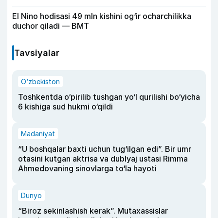
El Nino hodisasi 49 mln kishini og‘ir ocharchilikka
duchor qiladi — BMT
Tavsiyalar
O‘zbekiston
Toshkentda o‘pirilib tushgan yo‘l qurilishi bo‘yicha
6 kishiga sud hukmi o‘qildi
Madaniyat
“U boshqalar baxti uchun tug‘ilgan edi”. Bir umr
otasini kutgan aktrisa va dublyaj ustasi Rimma
Ahmedovaning sinovlarga to‘la hayoti
Dunyo
“Biroz sekinlashish kerak”. Mutaxassislar