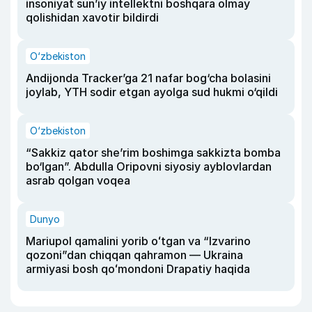
insoniyat sun’iy intellektni boshqara olmay
qolishidan xavotir bildirdi
O‘zbekiston
Andijonda Tracker’ga 21 nafar bog‘cha bolasini
joylab, YTH sodir etgan ayolga sud hukmi o‘qildi
O‘zbekiston
“Sakkiz qator she’rim boshimga sakkizta bomba
bo‘lgan”. Abdulla Oripovni siyosiy ayblovlardan
asrab qolgan voqea
Dunyo
Mariupol qamalini yorib oʻtgan va “Izvarino
qozoni”dan chiqqan qahramon — Ukraina
armiyasi bosh qoʻmondoni Drapatiy haqida