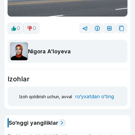
0
0
Nigora A'loyeva
Izohlar
ro‘yxatdan o‘ting
Izoh qoldirish uchun, avval
So‘nggi yangiliklar