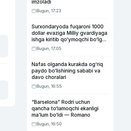
imzoladi
Bugun, 17:23
Surxondaryoda fuqaroni 1000
dollar evaziga Milliy gvardiyaga
ishga kiritib qo‘ymoqchi bo‘lgan
shaxs ushlandi
Bugun, 17:05
Nafas olganda kurakda og‘riq
paydo bo‘lishining sababi va
davo choralari
Bugun, 16:55
“Barselona” Rodri uchun
qancha to‘lamoqchi ekanligi
ma’lum bo‘ldi — Romano
Bugun, 16:50