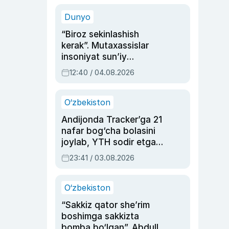
sinovlarga to‘la hayoti
Dunyo
“Biroz sekinlashish
kerak”. Mutaxassislar
insoniyat sun’iy
intellektni boshqara
12:40 / 04.08.2026
olmay qolishidan xavotir
bildirdi
O‘zbekiston
Andijonda Tracker’ga 21
nafar bog‘cha bolasini
joylab, YTH sodir etgan
ayolga sud hukmi o‘qildi
23:41 / 03.08.2026
O‘zbekiston
“Sakkiz qator she’rim
boshimga sakkizta
bomba bo‘lgan”. Abdulla