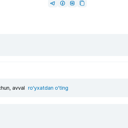
uchun, avval
ro‘yxatdan o‘ting