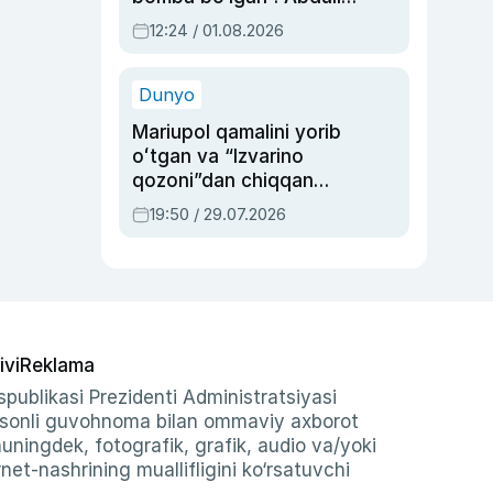
Oripovni siyosiy
12:24 / 01.08.2026
ayblovlardan asrab
qolgan voqea
Dunyo
Mariupol qamalini yorib
oʻtgan va “Izvarino
qozoni”dan chiqqan
qahramon — Ukraina
19:50 / 29.07.2026
armiyasi bosh
qoʻmondoni Drapatiy
haqida
ivi
Reklama
publikasi Prezidenti Administratsiyasi
-sonli guvohnoma bilan ommaviy axborot
shuningdek, fotografik, grafik, audio va/yoki
et-nashrining muallifligini ko‘rsatuvchi