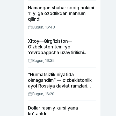
Namangan shahar sobiq hokimi
11 yilga ozodlikdan mahrum
qilindi
Bugun, 16:43
Xitoy—Qirg‘iziston—
O‘zbekiston temiryo‘li
Yevropagacha uzaytirilishi
mumkin
Bugun, 16:35
“Hurmatsizlik niyatida
olmagandim” — o‘zbekistonlik
ayol Rossiya davlat ramzlari
tushirilgan poyandoz haqida
Bugun, 16:20
Dollar rasmiy kursi yana
ko‘tarildi