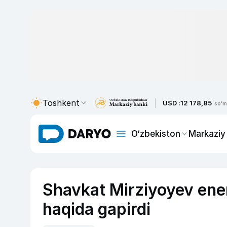
Toshkent
USD :
12 178,85
so'm
O‘zbekiston
Markaziy
Shavkat Mirziyoyev ene
haqida gapirdi