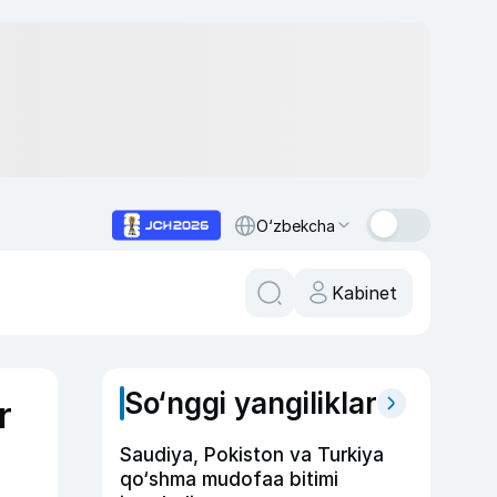
O‘zbekcha
Kabinet
So‘nggi yangiliklar
r
Saudiya, Pokiston va Turkiya
qo‘shma mudofaa bitimi