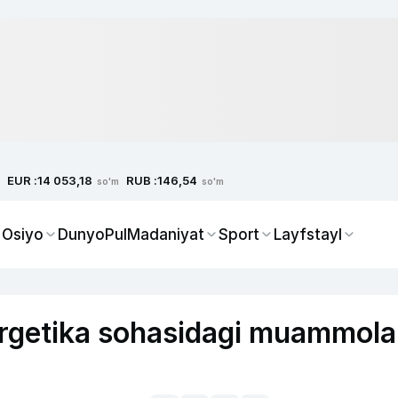
EUR :
RUB :
14 053,18
146,54
so'm
so'm
 Osiyo
Dunyo
Pul
Madaniyat
Sport
Layfstayl
rgetika sohasidagi muammola