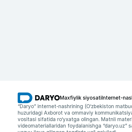
Maxfiylik siyosati
Internet-nas
“Daryo” internet-nashrining (O‘zbekiston matbuo
huzuridagi Axborot va ommaviy kommunikatsiyal
vositasi sifatida ro‘yxatga olingan. Matnli materi
videomateriallaridan foydalanishga “daryo.uz” sa