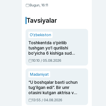
Bugun, 16:11
Tavsiyalar
O‘zbekiston
Toshkentda o‘pirilib
tushgan yo‘l qurilishi
bo‘yicha 6 kishiga sud
hukmi o‘qildi
10:10 / 05.08.2026
Madaniyat
“U boshqalar baxti uchun
tug‘ilgan edi”. Bir umr
otasini kutgan aktrisa va
dublyaj ustasi Rimma
13:55 / 04.08.2026
Ahmedovaning