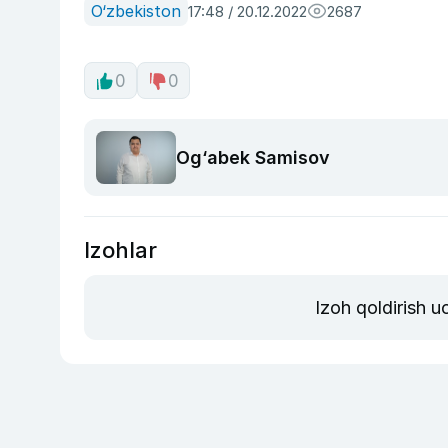
O‘zbekiston
17:48 / 20.12.2022
2687
0
0
Og‘abek Samisov
Izohlar
Izoh qoldirish 