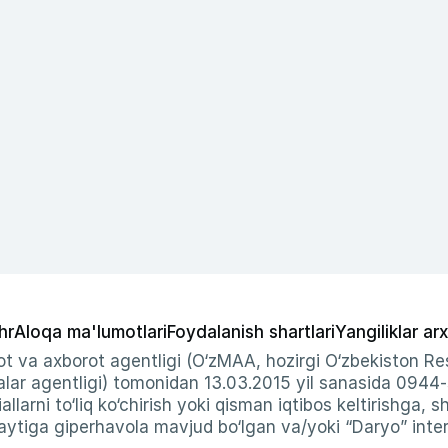
hr
Aloqa ma'lumotlari
Foydalanish shartlari
Yangiliklar arx
t va axborot agentligi (O‘zMAA, hozirgi O‘zbekiston Res
ar agentligi) tomonidan 13.03.2015 yil sanasida 0944
allarni to‘liq ko‘chirish yoki qisman iqtibos keltirishga, 
ytiga giperhavola mavjud bo‘lgan va/yoki “Daryo” intern