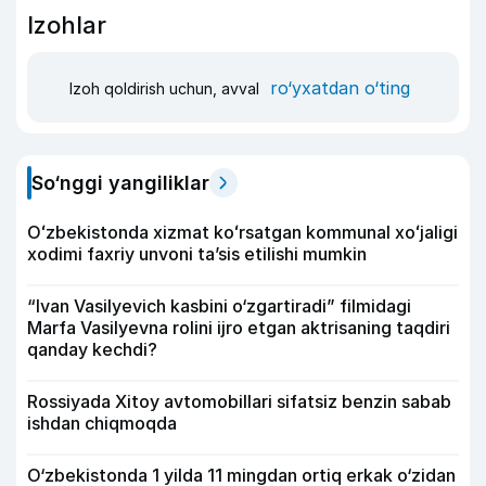
Izohlar
ro‘yxatdan o‘ting
Izoh qoldirish uchun, avval
So‘nggi yangiliklar
Oʻzbekistonda xizmat koʻrsatgan kommunal xoʻjaligi
xodimi faxriy unvoni taʼsis etilishi mumkin
“Ivan Vasilyevich kasbini o‘zgartiradi” filmidagi
Marfa Vasilyevna rolini ijro etgan aktrisaning taqdiri
qanday kechdi?
Rossiyada Xitoy avtomobillari sifatsiz benzin sabab
ishdan chiqmoqda
O‘zbekistonda 1 yilda 11 mingdan ortiq erkak o‘zidan