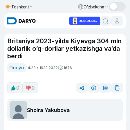
Toshkent
O‘zbekcha
Britaniya 2023-yilda Kiyevga 304 mln
dollarlik o‘q-dorilar yetkazishga va’da
berdi
Dunyo
14:23 / 19.12.2022
1676
0
0
Shoira Yakubova