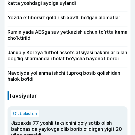
katta yoshdagi ayolga uylandi
Yozda e’tiborsiz qoldirish xavfli bo‘lgan alomatlar
Ruminiyada AESga suv yetkazish uchun toʻrtta kema
choʻktirildi
Janubiy Koreya futbol assotsiatsiyasi hakamlar bilan
bog‘liq sharmandali holat bo‘yicha bayonot berdi
Navoiyda yollanma ishchi tuproq bosib qolishidan
halok bo‘ldi
Tavsiyalar
O‘zbekiston
Jizzaxda 77 yoshli taksichini qo‘y sotib olish
bahonasida yaylovga olib borib o‘ldirgan yigit 20