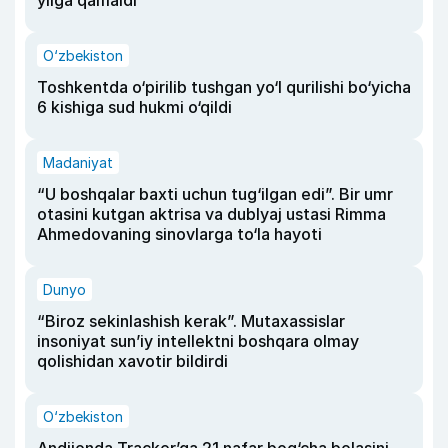
yilga qamaldi
O‘zbekiston
Toshkentda o‘pirilib tushgan yo‘l qurilishi bo‘yicha
6 kishiga sud hukmi o‘qildi
Madaniyat
“U boshqalar baxti uchun tug‘ilgan edi”. Bir umr
otasini kutgan aktrisa va dublyaj ustasi Rimma
Ahmedovaning sinovlarga to‘la hayoti
Dunyo
“Biroz sekinlashish kerak”. Mutaxassislar
insoniyat sun’iy intellektni boshqara olmay
qolishidan xavotir bildirdi
O‘zbekiston