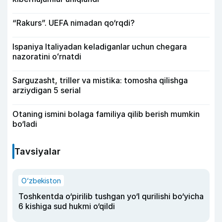
“Rakurs”. UEFA nimadan qo‘rqdi?
Ispaniya Italiyadan keladiganlar uchun chegara
nazoratini oʻrnatdi
Sarguzasht, triller va mistika: tomosha qilishga
arziydigan 5 serial
Otaning ismini bolaga familiya qilib berish mumkin
bo‘ladi
Tavsiyalar
O‘zbekiston
Toshkentda o‘pirilib tushgan yo‘l qurilishi bo‘yicha
6 kishiga sud hukmi o‘qildi