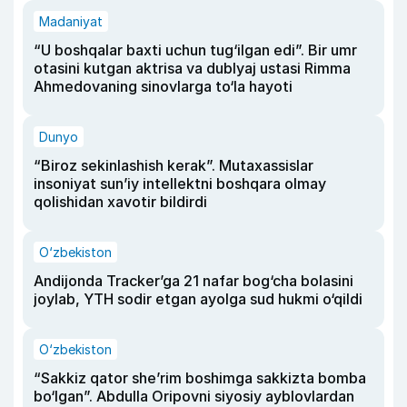
Madaniyat
“U boshqalar baxti uchun tug‘ilgan edi”. Bir umr
otasini kutgan aktrisa va dublyaj ustasi Rimma
Ahmedovaning sinovlarga to‘la hayoti
Dunyo
“Biroz sekinlashish kerak”. Mutaxassislar
insoniyat sun’iy intellektni boshqara olmay
qolishidan xavotir bildirdi
O‘zbekiston
Andijonda Tracker’ga 21 nafar bog‘cha bolasini
joylab, YTH sodir etgan ayolga sud hukmi o‘qildi
O‘zbekiston
“Sakkiz qator she’rim boshimga sakkizta bomba
bo‘lgan”. Abdulla Oripovni siyosiy ayblovlardan