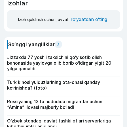
Izohlar
ro‘yxatdan o‘ting
Izoh qoldirish uchun, avval
So‘nggi yangiliklar
Jizzaxda 77 yoshli taksichini qo‘y sotib olish
bahonasida yaylovga olib borib o‘ldirgan yigit 20
yilga qamaldi
Turk kinosi yulduzlarining ota-onasi qanday
ko‘rinishda? (foto)
Rossiyaning 13 ta hududida migrantlar uchun
“Amina” ilovasi majburiy bo‘ladi
O‘zbekistondagi davlat tashkilotlari serverlariga
kiberhujumlar aniqlandi