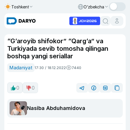
Toshkent
O‘zbekcha
“G‘aroyib shifokor” “Qarg‘a” va
Turkiyada sevib tomosha qilingan
boshqa yangi seriallar
Madaniyat
17:30 / 18.12.2022
7440
0
0
Nasiba Abduhamidova