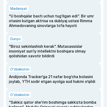
Madaniyat
“U boshqalar baxti uchun tug‘ilgan edi”. Bir umr
otasini kutgan aktrisa va dublyaj ustasi Rimma
Ahmedovaning sinovlarga to‘la hayoti
Dunyo
“Biroz sekinlashish kerak”. Mutaxassislar
insoniyat sun’iy intellektni boshqara olmay
qolishidan xavotir bildirdi
O‘zbekiston
Andijonda Tracker’ga 21 nafar bog‘cha bolasini
joylab, YTH sodir etgan ayolga sud hukmi o‘qildi
O‘zbekiston
“Sakkiz qator she’rim boshimga sakkizta bomba
bo‘lgan”. Abdulla Oripovni siyosiy ayblovlardan