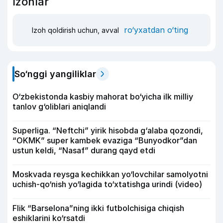
Izohlar
ro‘yxatdan o‘ting
Izoh qoldirish uchun, avval
So‘nggi yangiliklar
O‘zbekistonda kasbiy mahorat bo‘yicha ilk milliy
tanlov g‘oliblari aniqlandi
Superliga. “Neftchi” yirik hisobda g‘alaba qozondi,
“OKMK” super kambek evaziga “Bunyodkor”dan
ustun keldi, “Nasaf” durang qayd etdi
Moskvada reysga kechikkan yo‘lovchilar samolyotni
uchish-qo‘nish yo‘lagida to‘xtatishga urindi (video)
Flik “Barselona”ning ikki futbolchisiga chiqish
eshiklarini ko‘rsatdi