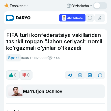
Toshkent
O‘zbekcha
FIFA turli konfederatsiya vakillaridan
tashkil topgan “Jahon seriyasi” nomli
ko‘rgazmali o‘yinlar o‘tkazadi
Sport
16:45 / 17.12.2022
1646
0
0
Ma'rufjon Ochilov