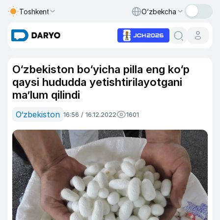
Toshkent
O‘zbekcha
O‘zbekiston bo‘yicha pilla eng ko‘p
qaysi hududda yetishtirilayotgani
ma’lum qilindi
O‘zbekiston
16:56 / 16.12.2022
1601