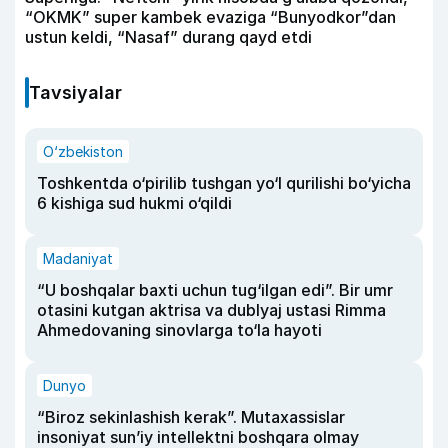
“OKMK” super kambek evaziga “Bunyodkor”dan
ustun keldi, “Nasaf” durang qayd etdi
Tavsiyalar
O‘zbekiston
Toshkentda o‘pirilib tushgan yo‘l qurilishi bo‘yicha
6 kishiga sud hukmi o‘qildi
Madaniyat
“U boshqalar baxti uchun tug‘ilgan edi”. Bir umr
otasini kutgan aktrisa va dublyaj ustasi Rimma
Ahmedovaning sinovlarga to‘la hayoti
Dunyo
“Biroz sekinlashish kerak”. Mutaxassislar
insoniyat sun’iy intellektni boshqara olmay