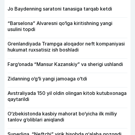
Jo Baydenning saratoni tanasiga tarqab ketdi
“Barselona” Alvaresni qo‘lga kiritishning yangi
usulini topdi
Grenlandiyada Trampga aloqador neft kompaniyasi
hukumat ruxsatisiz ish boshladi
Farg‘onada “Mansur Kazanskiy” va sherigi ushlandi
Zidanning o‘g‘li yangi jamoaga o‘tdi
Avstraliyada 150 yil oldin olingan kitob kutubxonaga
qaytarildi
O‘zbekistonda kasbiy mahorat bo‘yicha ilk milliy
tanlov g‘oliblari aniqlandi
Superliga. “Neftchi” yirik hisobda g‘alaba qozondi,