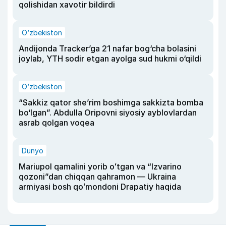
qolishidan xavotir bildirdi
O‘zbekiston
Andijonda Tracker’ga 21 nafar bog‘cha bolasini
joylab, YTH sodir etgan ayolga sud hukmi o‘qildi
O‘zbekiston
“Sakkiz qator she’rim boshimga sakkizta bomba
bo‘lgan”. Abdulla Oripovni siyosiy ayblovlardan
asrab qolgan voqea
Dunyo
Mariupol qamalini yorib oʻtgan va “Izvarino
qozoni”dan chiqqan qahramon — Ukraina
armiyasi bosh qoʻmondoni Drapatiy haqida