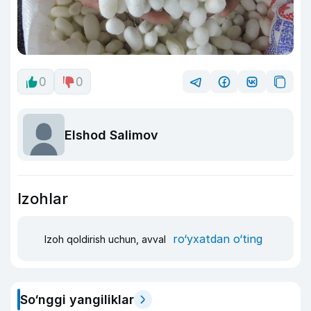
0
0
Elshod Salimov
Izohlar
ro‘yxatdan o‘ting
Izoh qoldirish uchun, avval
So‘nggi yangiliklar