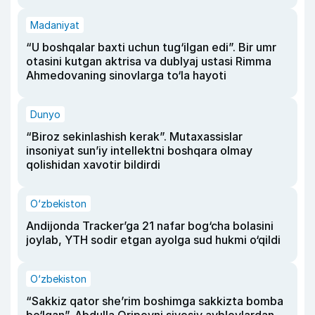
Madaniyat
“U boshqalar baxti uchun tug‘ilgan edi”. Bir umr
otasini kutgan aktrisa va dublyaj ustasi Rimma
Ahmedovaning sinovlarga to‘la hayoti
Dunyo
“Biroz sekinlashish kerak”. Mutaxassislar
insoniyat sun’iy intellektni boshqara olmay
qolishidan xavotir bildirdi
O‘zbekiston
Andijonda Tracker’ga 21 nafar bog‘cha bolasini
joylab, YTH sodir etgan ayolga sud hukmi o‘qildi
O‘zbekiston
“Sakkiz qator she’rim boshimga sakkizta bomba
bo‘lgan”. Abdulla Oripovni siyosiy ayblovlardan