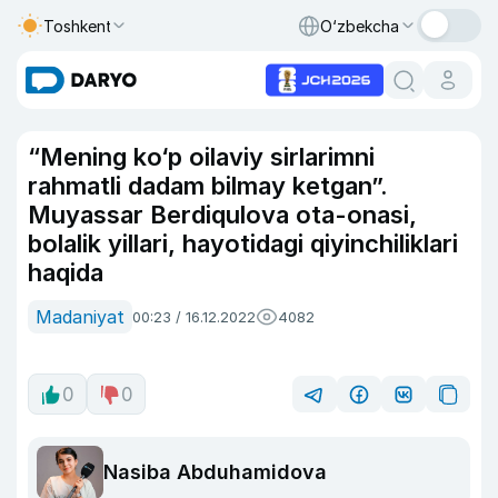
Toshkent
O‘zbekcha
“Mening ko‘p oilaviy sirlarimni
rahmatli dadam bilmay ketgan”.
Muyassar Berdiqulova ota-onasi,
bolalik yillari, hayotidagi qiyinchiliklari
haqida
Madaniyat
00:23 / 16.12.2022
4082
0
0
Nasiba Abduhamidova