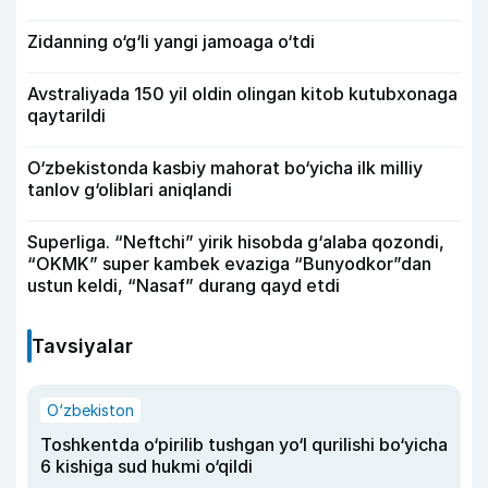
Zidanning o‘g‘li yangi jamoaga o‘tdi
Avstraliyada 150 yil oldin olingan kitob kutubxonaga
qaytarildi
O‘zbekistonda kasbiy mahorat bo‘yicha ilk milliy
tanlov g‘oliblari aniqlandi
Superliga. “Neftchi” yirik hisobda g‘alaba qozondi,
“OKMK” super kambek evaziga “Bunyodkor”dan
ustun keldi, “Nasaf” durang qayd etdi
Tavsiyalar
O‘zbekiston
Toshkentda o‘pirilib tushgan yo‘l qurilishi bo‘yicha
6 kishiga sud hukmi o‘qildi