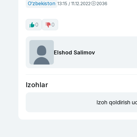
O‘zbekiston
13:15 / 11.12.2022
2036
0
0
Elshod Salimov
Izohlar
Izoh qoldirish 