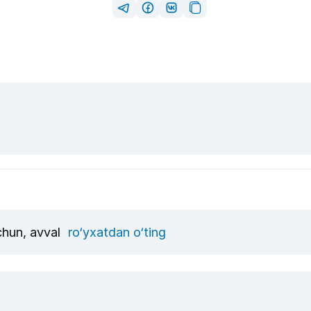
uchun, avval
ro‘yxatdan o‘ting