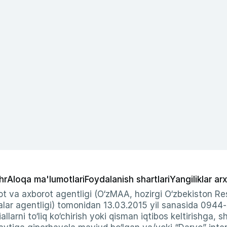
hr
Aloqa ma'lumotlari
Foydalanish shartlari
Yangiliklar arx
t va axborot agentligi (O‘zMAA, hozirgi O‘zbekiston Res
ar agentligi) tomonidan 13.03.2015 yil sanasida 0944
allarni to‘liq ko‘chirish yoki qisman iqtibos keltirishga, 