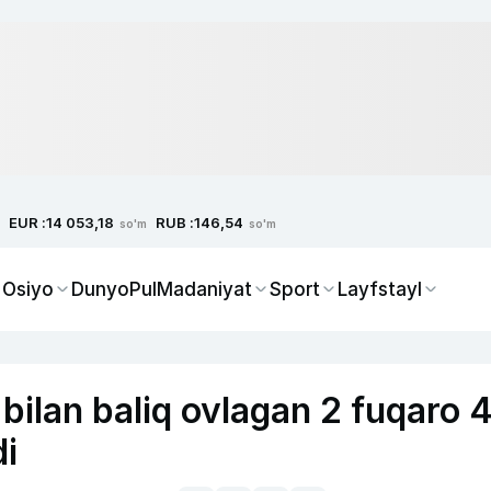
EUR :
RUB :
14 053,18
146,54
so'm
so'm
 Osiyo
Dunyo
Pul
Madaniyat
Sport
Layfstayl
bilan baliq ovlagan 2 fuqaro 
di