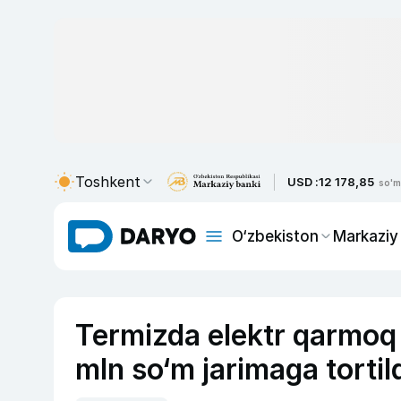
Toshkent
USD :
12 178,85
so'm
O‘zbekiston
Markaziy
Termizda elektr qarmoq 
mln so‘m jarimaga tortil