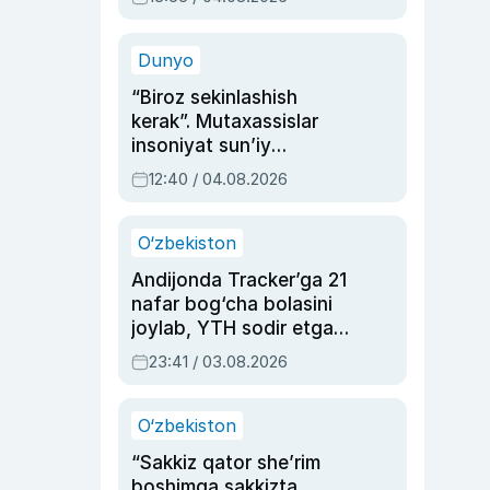
Ahmedovaning
sinovlarga to‘la hayoti
Dunyo
“Biroz sekinlashish
kerak”. Mutaxassislar
insoniyat sun’iy
intellektni boshqara
12:40 / 04.08.2026
olmay qolishidan xavotir
bildirdi
O‘zbekiston
Andijonda Tracker’ga 21
nafar bog‘cha bolasini
joylab, YTH sodir etgan
ayolga sud hukmi o‘qildi
23:41 / 03.08.2026
O‘zbekiston
“Sakkiz qator she’rim
boshimga sakkizta