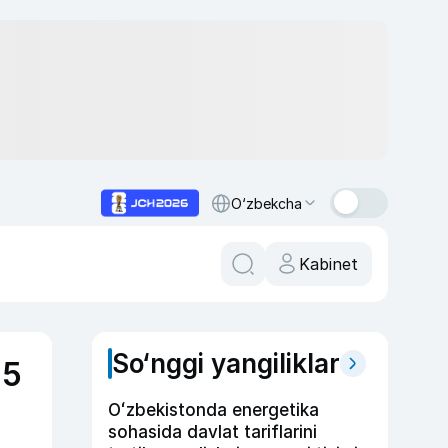
O‘zbekcha
Kabinet
So‘nggi yangiliklar
45
Oʻzbekistonda energetika
sohasida davlat tariflarini