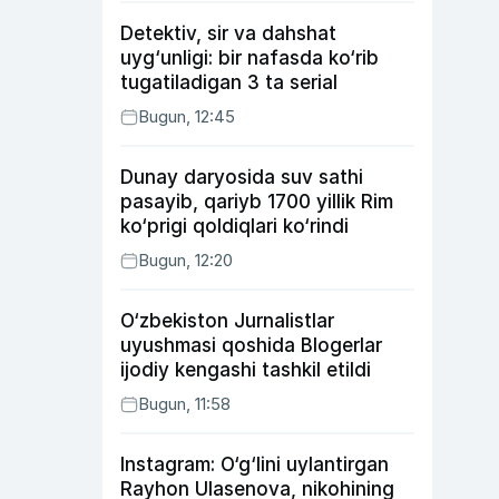
Detektiv, sir va dahshat
uyg‘unligi: bir nafasda ko‘rib
tugatiladigan 3 ta serial
Bugun, 12:45
Dunay daryosida suv sathi
pasayib, qariyb 1700 yillik Rim
ko‘prigi qoldiqlari ko‘rindi
Bugun, 12:20
O‘zbekiston Jurnalistlar
uyushmasi qoshida Blogerlar
ijodiy kengashi tashkil etildi
Bugun, 11:58
Instagram: O‘g‘lini uylantirgan
Rayhon Ulasenova, nikohining