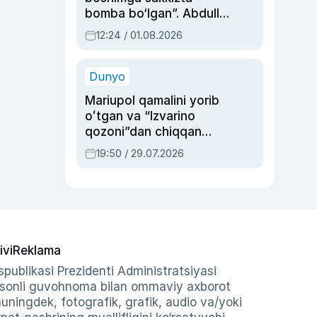
bomba bo‘lgan”. Abdulla
Oripovni siyosiy
12:24 / 01.08.2026
ayblovlardan asrab
qolgan voqea
Dunyo
Mariupol qamalini yorib
oʻtgan va “Izvarino
qozoni”dan chiqqan
qahramon — Ukraina
19:50 / 29.07.2026
armiyasi bosh
qoʻmondoni Drapatiy
haqida
ivi
Reklama
publikasi Prezidenti Administratsiyasi
-sonli guvohnoma bilan ommaviy axborot
shuningdek, fotografik, grafik, audio va/yoki