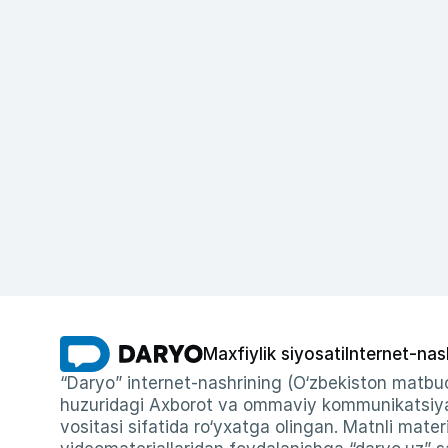
Maxfiylik siyosati
Internet-nas
“Daryo” internet-nashrining (O‘zbekiston matbuo
huzuridagi Axborot va ommaviy kommunikatsiyal
vositasi sifatida ro‘yxatga olingan. Matnli materi