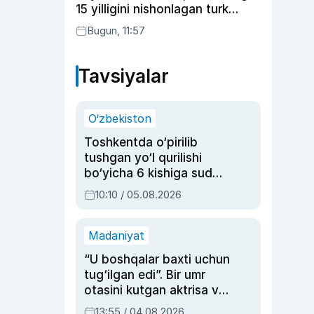
15 yilligini nishonlagan turk
aktyorlari va Kamelot qasriga
Bugun, 11:57
sayohat qilgan Zebo Rahimova
Tavsiyalar
O‘zbekiston
Toshkentda o‘pirilib
tushgan yo‘l qurilishi
bo‘yicha 6 kishiga sud
hukmi o‘qildi
10:10 / 05.08.2026
Madaniyat
“U boshqalar baxti uchun
tug‘ilgan edi”. Bir umr
otasini kutgan aktrisa va
dublyaj ustasi Rimma
13:55 / 04.08.2026