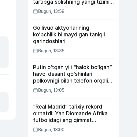
tartibga solishning yangi tizimi
joriy etildi
Bugun, 13:58
Gollivud aktyorlarining
ko‘pchilik bilmaydigan taniqli
qarindoshlari
Bugun, 13:35
Putin o‘tgan yili “halok bo‘lgan”
havo-desant qo‘shinlari
polkovnigi bilan telefon orqali
suhbatlashdi
Bugun, 13:05
“Real Madrid” tarixiy rekord
o‘rnatdi: Yan Diomande Afrika
futbolidagi eng qimmat
transferga aylandi
Bugun, 13:00