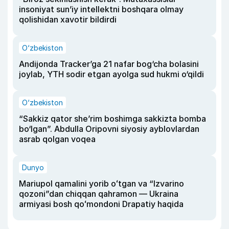
insoniyat sun’iy intellektni boshqara olmay
qolishidan xavotir bildirdi
O‘zbekiston
Andijonda Tracker’ga 21 nafar bog‘cha bolasini
joylab, YTH sodir etgan ayolga sud hukmi o‘qildi
O‘zbekiston
“Sakkiz qator she’rim boshimga sakkizta bomba
bo‘lgan”. Abdulla Oripovni siyosiy ayblovlardan
asrab qolgan voqea
Dunyo
Mariupol qamalini yorib oʻtgan va “Izvarino
qozoni”dan chiqqan qahramon — Ukraina
armiyasi bosh qoʻmondoni Drapatiy haqida