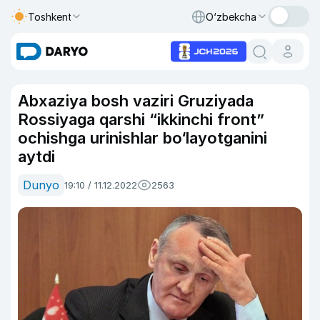
Toshkent
O‘zbekcha
Abxaziya bosh vaziri Gruziyada
Rossiyaga qarshi “ikkinchi front”
ochishga urinishlar bo‘layotganini
aytdi
Dunyo
19:10 / 11.12.2022
2563