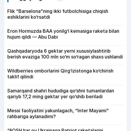
Flik “Barselona”ning ikki futbolchisiga chiqish
eshiklarini ko‘rsatdi
Eron Hormuzda BAA yonilg‘i kemasiga raketa bilan
hujum qildi — Abu Dabi
Qashqadaryoda 6 gektar yerni xususiylashtirib
berish evaziga 100 mln so‘m so‘ragan shaxs ushlandi
Wildberries omborlarini Qirg‘izistonga ko‘chirish
taklif qilindi
Samarqand shahri hududiga qo‘shni tumanlardan
qariyb 17,2 ming gektar yer qo‘shib beriladi
Messi faoliyatini yakunlagach, “Inter Mayami”
rahbariga aylanadimi?
“AQSH har oy Ukrainaga Patriot raketalarini