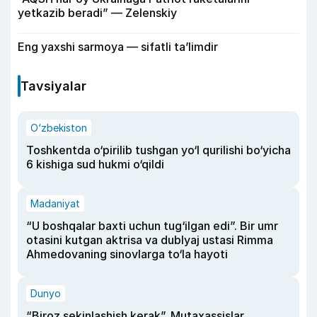
yetkazib beradi” — Zelenskiy
Eng yaxshi sarmoya — sifatli ta’limdir
Tavsiyalar
O‘zbekiston
Toshkentda o‘pirilib tushgan yo‘l qurilishi bo‘yicha
6 kishiga sud hukmi o‘qildi
Madaniyat
“U boshqalar baxti uchun tug‘ilgan edi”. Bir umr
otasini kutgan aktrisa va dublyaj ustasi Rimma
Ahmedovaning sinovlarga to‘la hayoti
Dunyo
“Biroz sekinlashish kerak”. Mutaxassislar