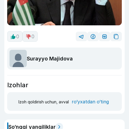
0
0
Surayyo Majidova
Izohlar
ro‘yxatdan o‘ting
Izoh qoldirish uchun, avval
So‘nggi yangiliklar