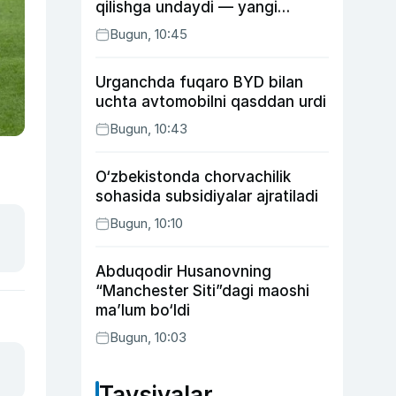
qilishga undaydi — yangi
tadqiqot
Bugun, 10:45
Urganchda fuqaro BYD bilan
uchta avtomobilni qasddan urdi
Bugun, 10:43
O‘zbekistonda chorvachilik
sohasida subsidiyalar ajratiladi
Bugun, 10:10
Abduqodir Husanovning
“Manchester Siti”dagi maoshi
ma’lum bo‘ldi
Bugun, 10:03
Tavsiyalar