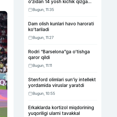
o‘zidan 14 yosh kichik qizga
uylangan Yorqinxo‘ja Umarov
Bugun, 11:35
34 yoshda
Dam olish kunlari havo harorati
ko‘tariladi
Bugun, 11:27
Rodri “Barselona”ga o‘tishga
qaror qildi
Bugun, 11:11
Stenford olimlari sun’iy intellekt
yordamida viruslar yaratdi
Bugun, 10:55
Erkaklarda kortizol miqdorining
yuqoriligi ularni tavakkal