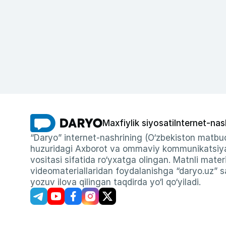
Maxfiylik siyosati
Internet-nas
“Daryo” internet-nashrining (O‘zbekiston matbuo
huzuridagi Axborot va ommaviy kommunikatsiyal
vositasi sifatida ro‘yxatga olingan. Matnli materi
videomateriallaridan foydalanishga “daryo.uz” sa
yozuv ilova qilingan taqdirda yo‘l qo‘yiladi.