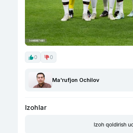
0
0
Ma'rufjon Ochilov
Izohlar
Izoh qoldirish 