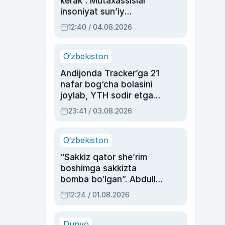
kerak”. Mutaxassislar
insoniyat sun’iy
intellektni boshqara
12:40 / 04.08.2026
olmay qolishidan xavotir
bildirdi
O‘zbekiston
Andijonda Tracker’ga 21
nafar bog‘cha bolasini
joylab, YTH sodir etgan
ayolga sud hukmi o‘qildi
23:41 / 03.08.2026
O‘zbekiston
“Sakkiz qator she’rim
boshimga sakkizta
bomba bo‘lgan”. Abdulla
Oripovni siyosiy
12:24 / 01.08.2026
ayblovlardan asrab
qolgan voqea
Dunyo