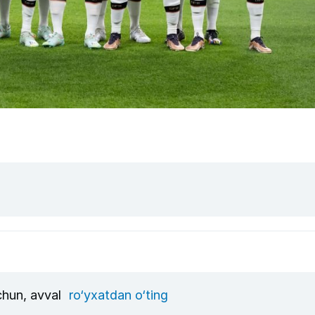
uchun, avval
ro‘yxatdan o‘ting