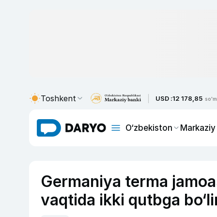
Toshkent
USD :
12 178,85
so'm
O‘zbekiston
Markaziy
Germaniya terma jamoa
vaqtida ikki qutbga bo‘l