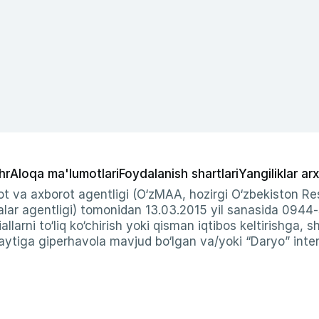
hr
Aloqa ma'lumotlari
Foydalanish shartlari
Yangiliklar arx
t va axborot agentligi (O‘zMAA, hozirgi O‘zbekiston Res
ar agentligi) tomonidan 13.03.2015 yil sanasida 0944
allarni to‘liq ko‘chirish yoki qisman iqtibos keltirishga, 
ytiga giperhavola mavjud bo‘lgan va/yoki “Daryo” intern