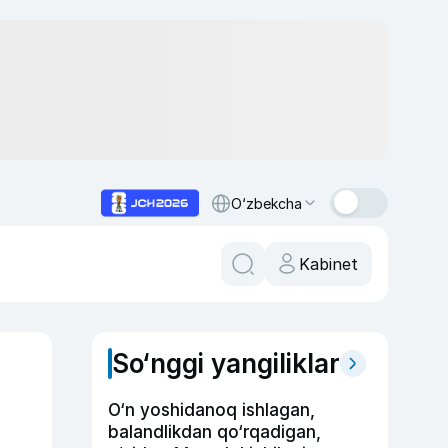
O‘zbekcha
Kabinet
So‘nggi yangiliklar
O‘n yoshidanoq ishlagan,
balandlikdan qo‘rqadigan,