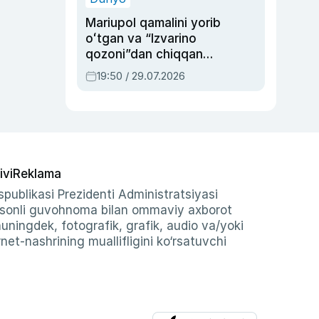
Mariupol qamalini yorib
oʻtgan va “Izvarino
qozoni”dan chiqqan
qahramon — Ukraina
19:50 / 29.07.2026
armiyasi bosh
qoʻmondoni Drapatiy
haqida
ivi
Reklama
publikasi Prezidenti Administratsiyasi
-sonli guvohnoma bilan ommaviy axborot
shuningdek, fotografik, grafik, audio va/yoki
et-nashrining muallifligini ko‘rsatuvchi