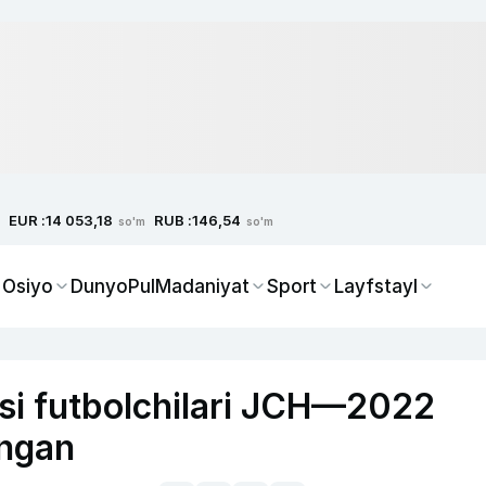
EUR :
RUB :
14 053,18
146,54
so'm
so'm
 Osiyo
Dunyo
Pul
Madaniyat
Sport
Layfstayl
si futbolchilari JCH—2022
ingan