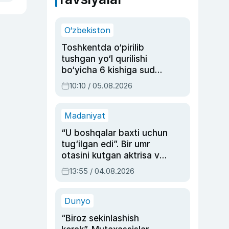
O‘zbekiston
Toshkentda o‘pirilib
tushgan yo‘l qurilishi
bo‘yicha 6 kishiga sud
hukmi o‘qildi
10:10 / 05.08.2026
Madaniyat
“U boshqalar baxti uchun
tug‘ilgan edi”. Bir umr
otasini kutgan aktrisa va
dublyaj ustasi Rimma
13:55 / 04.08.2026
Ahmedovaning
sinovlarga to‘la hayoti
Dunyo
“Biroz sekinlashish