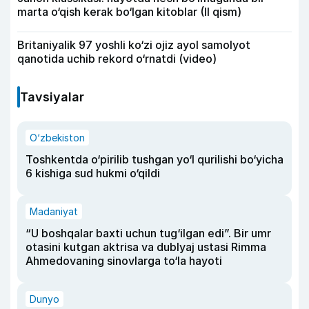
marta o‘qish kerak bo‘lgan kitoblar (II qism)
Britaniyalik 97 yoshli ko‘zi ojiz ayol samolyot
qanotida uchib rekord o‘rnatdi (video)
Tavsiyalar
O‘zbekiston
Toshkentda o‘pirilib tushgan yo‘l qurilishi bo‘yicha
6 kishiga sud hukmi o‘qildi
Madaniyat
“U boshqalar baxti uchun tug‘ilgan edi”. Bir umr
otasini kutgan aktrisa va dublyaj ustasi Rimma
Ahmedovaning sinovlarga to‘la hayoti
Dunyo