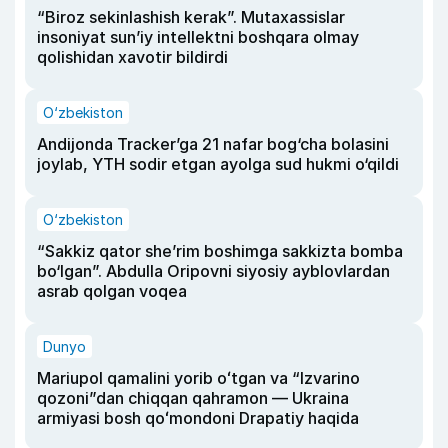
“Biroz sekinlashish kerak”. Mutaxassislar
insoniyat sun’iy intellektni boshqara olmay
qolishidan xavotir bildirdi
O‘zbekiston
Andijonda Tracker’ga 21 nafar bog‘cha bolasini
joylab, YTH sodir etgan ayolga sud hukmi o‘qildi
O‘zbekiston
“Sakkiz qator she’rim boshimga sakkizta bomba
bo‘lgan”. Abdulla Oripovni siyosiy ayblovlardan
asrab qolgan voqea
Dunyo
Mariupol qamalini yorib oʻtgan va “Izvarino
qozoni”dan chiqqan qahramon — Ukraina
armiyasi bosh qoʻmondoni Drapatiy haqida