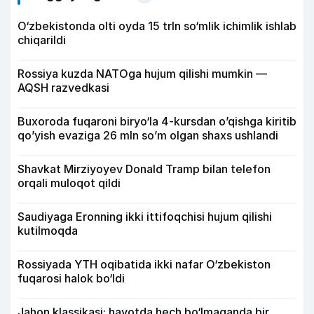
O‘zbekistonda olti oyda 15 trln so‘mlik ichimlik ishlab
chiqarildi
Rossiya kuzda NATOga hujum qilishi mumkin —
AQSH razvedkasi
Buxoroda fuqaroni biryo‘la 4-kursdan o’qishga kiritib
qo’yish evaziga 26 mln so’m olgan shaxs ushlandi
Shavkat Mirziyoyev Donald Tramp bilan telefon
orqali muloqot qildi
Saudiyaga Eronning ikki ittifoqchisi hujum qilishi
kutilmoqda
Rossiyada YTH oqibatida ikki nafar O‘zbekiston
fuqarosi halok bo‘ldi
Jahon klassikasi: hayotda hech bo‘lmaganda bir