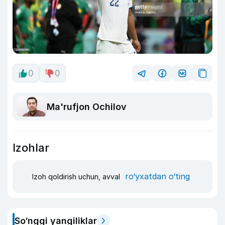
0
0
Ma'rufjon Ochilov
Izohlar
ro‘yxatdan o‘ting
Izoh qoldirish uchun, avval
So‘nggi yangiliklar