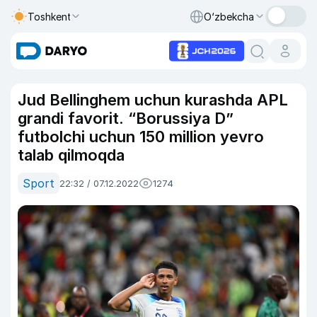
Toshkent
O‘zbekcha
Jud Bellinghem uchun kurashda APL
grandi favorit. “Borussiya D”
futbolchi uchun 150 million yevro
talab qilmoqda
Sport
22:32 / 07.12.2022
1274