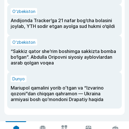
O‘zbekiston
Andijonda Tracker’ga 21 nafar bog‘cha bolasini
joylab, YTH sodir etgan ayolga sud hukmi o‘qildi
O‘zbekiston
“Sakkiz qator she’rim boshimga sakkizta bomba
bo‘lgan”. Abdulla Oripovni siyosiy ayblovlardan
asrab qolgan voqea
Dunyo
Mariupol qamalini yorib oʻtgan va “Izvarino
qozoni”dan chiqqan qahramon — Ukraina
armiyasi bosh qoʻmondoni Drapatiy haqida