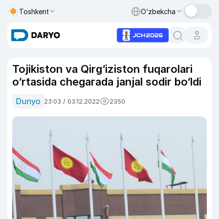
Toshkent
O‘zbekcha
Tojikiston va Qirg‘iziston fuqarolari
o‘rtasida chegarada janjal sodir bo‘ldi
Dunyo
23:03 / 03.12.2022
2350