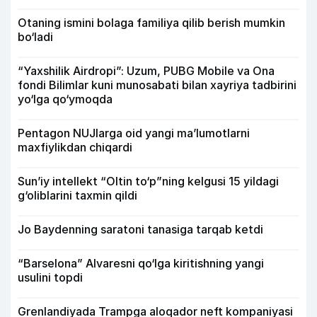
Otaning ismini bolaga familiya qilib berish mumkin
bo‘ladi
“Yaxshilik Airdropi”: Uzum, PUBG Mobile va Ona
fondi Bilimlar kuni munosabati bilan xayriya tadbirini
yo‘lga qo‘ymoqda
Pentagon NUJlarga oid yangi maʼlumotlarni
maxfiylikdan chiqardi
Sun’iy intellekt “Oltin to‘p”ning kelgusi 15 yildagi
g‘oliblarini taxmin qildi
Jo Baydenning saratoni tanasiga tarqab ketdi
“Barselona” Alvaresni qo‘lga kiritishning yangi
usulini topdi
Grenlandiyada Trampga aloqador neft kompaniyasi