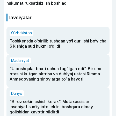
hukumat ruxsatisiz ish boshladi
Tavsiyalar
O‘zbekiston
Toshkentda o‘pirilib tushgan yo‘l qurilishi bo‘yicha
6 kishiga sud hukmi o‘qildi
Madaniyat
“U boshqalar baxti uchun tug‘ilgan edi”. Bir umr
otasini kutgan aktrisa va dublyaj ustasi Rimma
Ahmedovaning sinovlarga to‘la hayoti
Dunyo
“Biroz sekinlashish kerak”. Mutaxassislar
insoniyat sun’iy intellektni boshqara olmay
qolishidan xavotir bildirdi