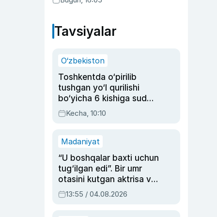
Tavsiyalar
O‘zbekiston
Toshkentda o‘pirilib
tushgan yo‘l qurilishi
bo‘yicha 6 kishiga sud
hukmi o‘qildi
Kecha, 10:10
Madaniyat
“U boshqalar baxti uchun
tug‘ilgan edi”. Bir umr
otasini kutgan aktrisa va
dublyaj ustasi Rimma
13:55 / 04.08.2026
Ahmedovaning
sinovlarga to‘la hayoti