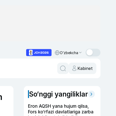
O‘zbekcha
Kabinet
So‘nggi yangiliklar
m
Eron AQSH yana hujum qilsa,
Fors ko‘rfazi davlatlariga zarba