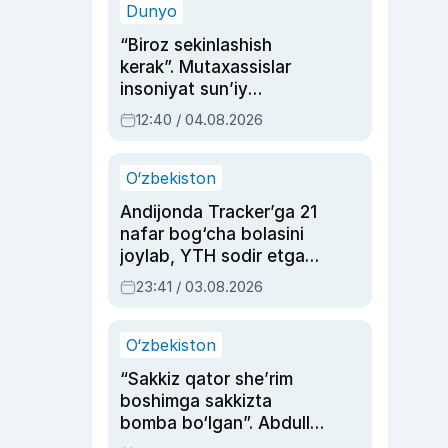
Dunyo
“Biroz sekinlashish
kerak”. Mutaxassislar
insoniyat sun’iy
intellektni boshqara
12:40 / 04.08.2026
olmay qolishidan xavotir
bildirdi
O‘zbekiston
Andijonda Tracker’ga 21
nafar bog‘cha bolasini
joylab, YTH sodir etgan
ayolga sud hukmi o‘qildi
23:41 / 03.08.2026
O‘zbekiston
“Sakkiz qator she’rim
boshimga sakkizta
bomba bo‘lgan”. Abdulla
Oripovni siyosiy