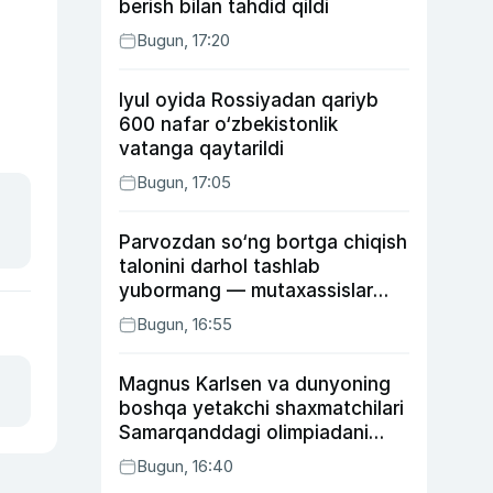
berish bilan tahdid qildi
Bugun, 17:20
Iyul oyida Rossiyadan qariyb
600 nafar o‘zbekistonlik
vatanga qaytarildi
Bugun, 17:05
Parvozdan so‘ng bortga chiqish
talonini darhol tashlab
yubormang — mutaxassislar
buning sababini tushuntirdi
Bugun, 16:55
Magnus Karlsen va dunyoning
boshqa yetakchi shaxmatchilari
Samarqanddagi olimpiadani
o‘tkazib yuboradi
Bugun, 16:40