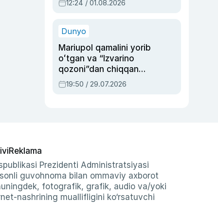
12:24 / 01.08.2026
ayblovlardan asrab
qolgan voqea
Dunyo
Mariupol qamalini yorib
oʻtgan va “Izvarino
qozoni”dan chiqqan
qahramon — Ukraina
19:50 / 29.07.2026
armiyasi bosh
qoʻmondoni Drapatiy
haqida
ivi
Reklama
publikasi Prezidenti Administratsiyasi
-sonli guvohnoma bilan ommaviy axborot
shuningdek, fotografik, grafik, audio va/yoki
et-nashrining muallifligini ko‘rsatuvchi