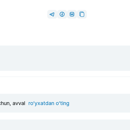
uchun, avval
ro‘yxatdan o‘ting