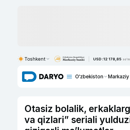
Toshkent
USD :
12 178,85
so'm
O‘zbekiston
Markaziy
Otasiz bolalik, erkaklar
va qizlari” seriali yuldu