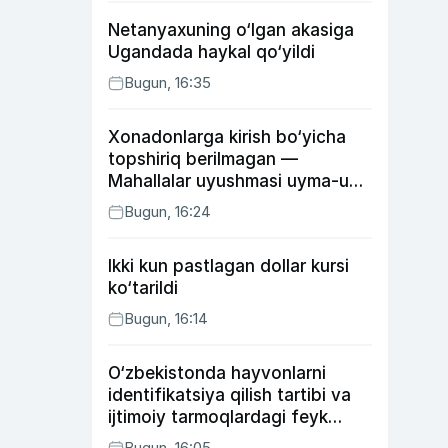
Netanyaxuning o‘lgan akasiga
Ugandada haykal qo‘yildi
Bugun, 16:35
Xonadonlarga kirish bo‘yicha
topshiriq berilmagan —
Mahallalar uyushmasi uyma-uy
yurgan mas’ullar haqida
Bugun, 16:24
Ikki kun pastlagan dollar kursi
ko‘tarildi
Bugun, 16:14
O‘zbekistonda hayvonlarni
identifikatsiya qilish tartibi va
ijtimoiy tarmoqlardagi feyk
xabarlarga izoh berildi
Bugun, 16:05