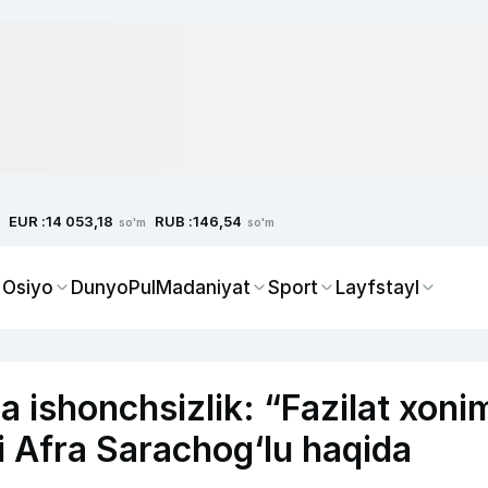
EUR :
RUB :
14 053,18
146,54
so'm
so'm
 Osiyo
Dunyo
Pul
Madaniyat
Sport
Layfstayl
ga ishonchsizlik: “Fazilat xoni
zi Afra Sarachog‘lu haqida