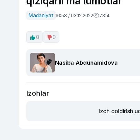
qiziqarli ma’lumotlar
Madaniyat
16:58 / 03.12.2022
7314
0
0
Nasiba Abduhamidova
Izohlar
Izoh qoldirish 