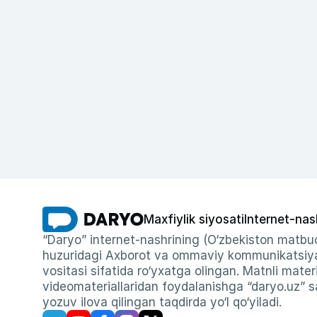
Maxfiylik siyosati
Internet-nas
“Daryo” internet-nashrining (O‘zbekiston matbuo
huzuridagi Axborot va ommaviy kommunikatsiyal
vositasi sifatida ro‘yxatga olingan. Matnli materi
videomateriallaridan foydalanishga “daryo.uz” sa
yozuv ilova qilingan taqdirda yo‘l qo‘yiladi.