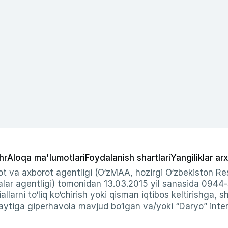
hr
Aloqa ma'lumotlari
Foydalanish shartlari
Yangiliklar arx
t va axborot agentligi (O‘zMAA, hozirgi O‘zbekiston Res
ar agentligi) tomonidan 13.03.2015 yil sanasida 0944
allarni to‘liq ko‘chirish yoki qisman iqtibos keltirishga, 
ytiga giperhavola mavjud bo‘lgan va/yoki “Daryo” intern