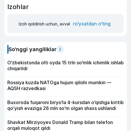
Izohlar
ro‘yxatdan o‘ting
Izoh qoldirish uchun, avval
So‘nggi yangiliklar
O‘zbekistonda olti oyda 15 trln so‘mlik ichimlik ishlab
chiqarildi
Rossiya kuzda NATOga hujum qilishi mumkin —
AQSH razvedkasi
Buxoroda fuqaroni biryo‘la 4-kursdan o’qishga kiritib
qo’yish evaziga 26 mln so’m olgan shaxs ushlandi
Shavkat Mirziyoyev Donald Tramp bilan telefon
orqali muloqot qildi