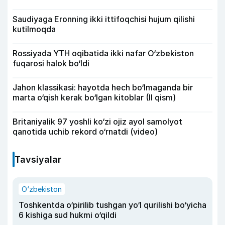
Saudiyaga Eronning ikki ittifoqchisi hujum qilishi
kutilmoqda
Rossiyada YTH oqibatida ikki nafar O‘zbekiston
fuqarosi halok bo‘ldi
Jahon klassikasi: hayotda hech bo‘lmaganda bir
marta o‘qish kerak bo‘lgan kitoblar (II qism)
Britaniyalik 97 yoshli ko‘zi ojiz ayol samolyot
qanotida uchib rekord o‘rnatdi (video)
Tavsiyalar
O‘zbekiston
Toshkentda o‘pirilib tushgan yo‘l qurilishi bo‘yicha
6 kishiga sud hukmi o‘qildi