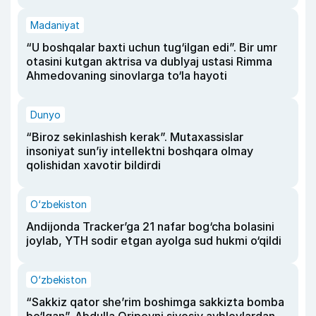
Madaniyat
“U boshqalar baxti uchun tug‘ilgan edi”. Bir umr
otasini kutgan aktrisa va dublyaj ustasi Rimma
Ahmedovaning sinovlarga to‘la hayoti
Dunyo
“Biroz sekinlashish kerak”. Mutaxassislar
insoniyat sun’iy intellektni boshqara olmay
qolishidan xavotir bildirdi
O‘zbekiston
Andijonda Tracker’ga 21 nafar bog‘cha bolasini
joylab, YTH sodir etgan ayolga sud hukmi o‘qildi
O‘zbekiston
“Sakkiz qator she’rim boshimga sakkizta bomba