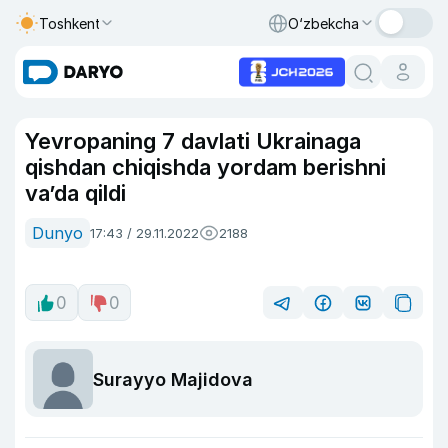
Toshkent
O‘zbekcha
Yevropaning 7 davlati Ukrainaga
qishdan chiqishda yordam berishni
va’da qildi
Dunyo
17:43 / 29.11.2022
2188
0
0
Surayyo Majidova