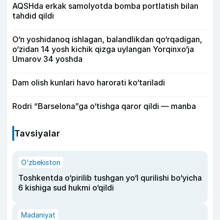
AQSHda erkak samolyotda bomba portlatish bilan
tahdid qildi
O‘n yoshidanoq ishlagan, balandlikdan qo‘rqadigan,
o‘zidan 14 yosh kichik qizga uylangan Yorqinxo‘ja
Umarov 34 yoshda
Dam olish kunlari havo harorati ko‘tariladi
Rodri “Barselona”ga o‘tishga qaror qildi — manba
Tavsiyalar
O‘zbekiston
Toshkentda o‘pirilib tushgan yo‘l qurilishi bo‘yicha
6 kishiga sud hukmi o‘qildi
Madaniyat