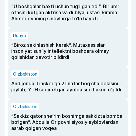
“U boshqalar baxti uchun tug‘ilgan edi”. Bir umr
otasini kutgan aktrisa va dublyaj ustasi Rimma
Ahmedovaning sinovlarga to‘la hayoti
Dunyo
“Biroz sekinlashish kerak”. Mutaxassislar
insoniyat sun’iy intellektni boshqara olmay
qolishidan xavotir bildirdi
O‘zbekiston
Andijonda Tracker’ga 21 nafar bog‘cha bolasini
joylab, YTH sodir etgan ayolga sud hukmi o‘qildi
O‘zbekiston
“Sakkiz qator she’rim boshimga sakkizta bomba
bo‘lgan”. Abdulla Oripovni siyosiy ayblovlardan
asrab qolgan voqea