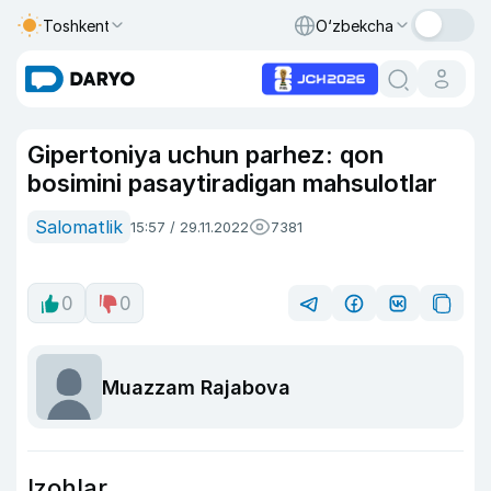
Toshkent
O‘zbekcha
Gipertoniya uchun parhez: qon
bosimini pasaytiradigan mahsulotlar
Salomatlik
15:57 / 29.11.2022
7381
0
0
Muazzam Rajabova
Izohlar